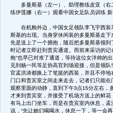
多曼斯基（左一）、助理教练皮亚（右
练伊莲娜（右一）观看中国女足队员训练 新
在机舱外边，中国女足领队李飞宇西装
斯基的出现。当身穿休闲装的多曼斯基走下
先是送上了一个拥抱，随后把多曼斯基领到
时记者立即赶到贵宾通道。而前来采访的记
炮”也早已对准了通道，等待这位女洋帅的
见到杨一民等足协高官到场迎接，但是领队
官孟洪涛都换上了笔挺的西装，并且不停地
门口和贵宾室之间走来走去，记者们只能在
观察里面的动静，直到下午3点15分左右，
才来到贵宾室，并接受了机场方送上的鲜花
有马上出门坐车，而是在贵宾室内休息，孟
说，“先让她们喝喝水，休息一下，等一会