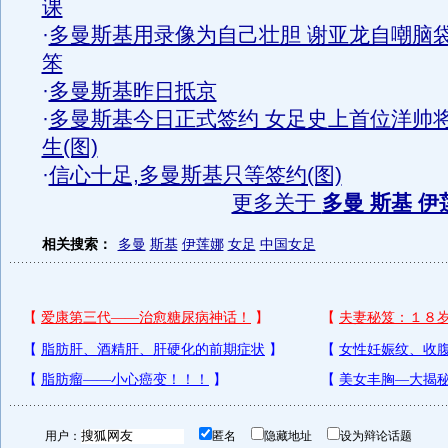
课
·
多曼斯基用录像为自己壮胆 谢亚龙自嘲脑
笨
·
多曼斯基昨日抵京
·
多曼斯基今日正式签约 女足史上首位洋帅
生(图)
·
信心十足,多曼斯基只等签约(图)
更多关于
多曼 斯基 伊
相关搜索：
多曼
斯基
伊莲娜
女足
中国女足
用户：
匿名
隐藏地址
设为辩论话题