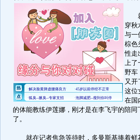
就
穿秋
与一
棕色
性走
上了
野车
又开
这位
在国
的体能教练伊莲娜，刚才是在李飞宇的陪同
了。
就在记者焦急等待时，多曼斯基捧着鲜