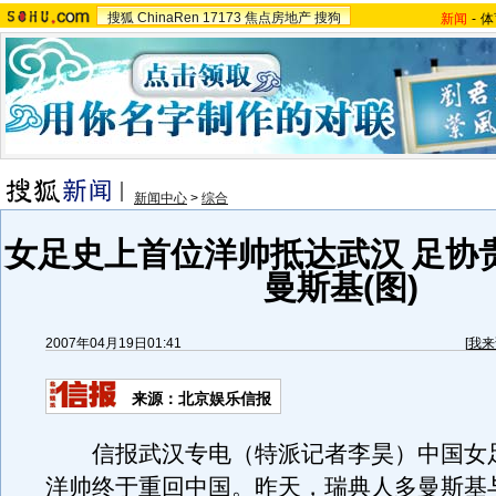
搜狐
ChinaRen
17173
焦点房地产
搜狗
新闻
-
体
新闻中心
>
综合
女足史上首位洋帅抵达武汉 足协
曼斯基(图)
2007年04月19日01:41
[
我来
来源：北京娱乐信报
信报武汉专电（特派记者李昊）中国女
洋帅终于重回中国。昨天，瑞典人多曼斯基