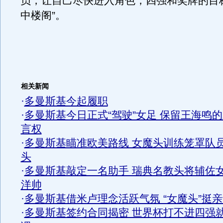
员，让自己尽快进入角色，四强和奖牌的目
中楼阁”。
相关新闻
·
多曼斯基今起履职
·
多曼斯基今日正式“驾驶”女足 保留王海鸣
言权
·
多曼斯基瞄准欧美路线 女魔头训练笼罩队
头
·
多曼斯基敲定一名助手 瑞典名教头将辅佐
洋帅
·
多曼斯基借米卢理念活跃气氛 “女魔头”挺
·
多曼斯基签约合同揭密 世界杯打不进四强