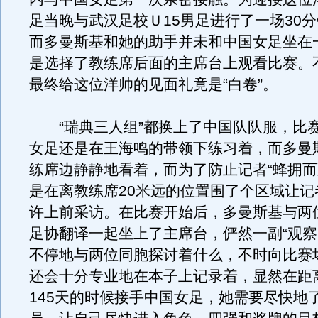
足当晚与武汉足校Ｕ15男足进行了一场30
而多曼斯基和她的助手并未和中国女足坐在
是选择了教练席后面的主席台上观看比赛。
最终给这位洋帅的见面礼竟是“白卷”。
“瑞典三人组”都换上了中国队队服，比
女足还是在王海鸣的带领下练习着，而多曼
练席边静静地看着，而为了防止记者“蜂拥而
是在离教练席20米远的位置围了个区域让记
许上前采访。在比赛开始后，多曼斯基与两
足协翻译一起坐上了主席台，俨然一副“观察
不停地与两位同胞探讨着什么，不时向比赛
还会十分专业地在本子上记录着，显然在距
145天的时候接手中国女足，她需要尽快地