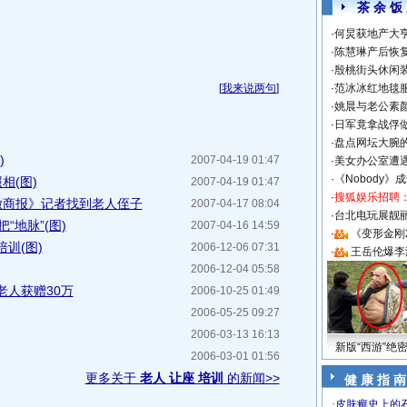
茶 余 饭
·
何炅获地产大亨
·
陈慧琳产后恢复
·
殷桃街头休闲装
[
我来说两句
]
·
范冰冰红地毯
·
姚晨与老公素
·
日军竟拿战俘
·
盘点网坛大腕
)
2007-04-19 01:47
·
美女办公室遭
·
《Nobody》
相(图)
2007-04-19 01:47
·
搜狐娱乐招聘
安徽商报》记者找到老人侄子
2007-04-17 08:04
·
台北电玩展靓丽S
“地脉”(图)
2007-04-16 14:59
·
《变形金刚
训(图)
2006-12-06 07:31
·
王岳伦爆李
2006-12-04 05:58
老人获赠30万
2006-10-25 01:49
2006-05-25 09:27
2006-03-13 16:13
新版“西游”绝
2006-03-01 01:56
更多关于
老人 让座 培训
的新闻>>
健 康 指 南