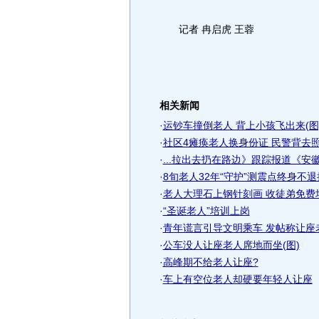
记者 冉启虎 王蓉
相关新闻
·
运钞车撞倒老人 背上小孩飞出来(图
·
社区4瘫痪老人换身份证 民警背去照
·
...拉出去扔在路边》跟踪报道《
·
8旬老人32年“守护”测震点终身不退把
·
老人大理石上钢针刻画 收徒弟免费培
·
“圣诞老人”培训上岗
·
青年谎言引导文明乘车 发帖称让座
·
公车没人让座老人席地而坐(图)
·
高峰期不给老人让座?
·
车上有空位老人却硬要年轻人让座