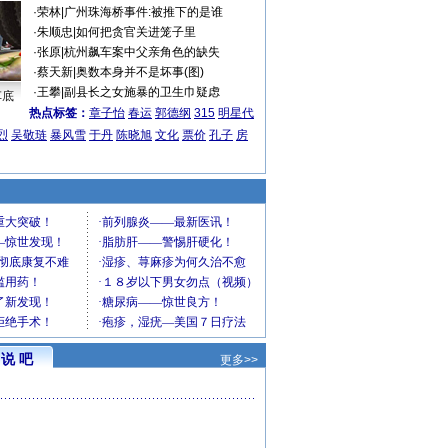
·
荣林
|
广州珠海桥事件:被推下的是谁
·
朱顺忠
|
如何把贪官关进笼子里
·
张原
|
杭州飙车案中父亲角色的缺失
·
蔡天新
|
奥数本身并不是坏事(图)
·
王攀
|
副县长之女施暴的卫生巾疑虑
车底
热点标签：
章子怡
春运
郭德纲
315
明星代
烈
吴敬琏
暴风雪
于丹
陈晓旭
文化
票价
孔子
房
说 吧
更多>>