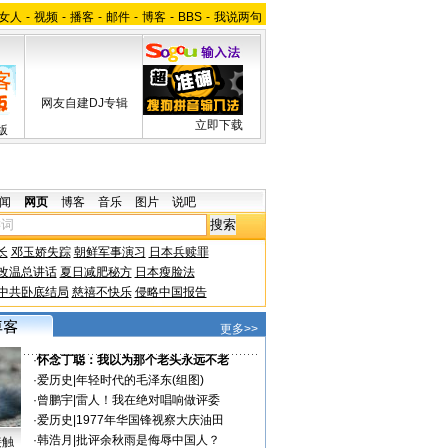
女人
-
视频
-
播客
-
邮件
-
博客
-
BBS
-
我说两句
网友自建DJ专辑
立即下载
版
闻
网页
博客
音乐
图片
说吧
长
邓玉娇失踪
朝鲜军事演习
日本兵赎罪
改温总讲话
夏日减肥秘方
日本瘦脸法
中共卧底结局
慈禧不快乐
侵略中国报告
更多>>
·
怀念丁聪：我以为那个老头永远不老
·
爱历史
|
年轻时代的毛泽东(组图)
·
曾鹏宇
|
雷人！我在绝对唱响做评委
·
爱历史
|
1977年华国锋视察大庆油田
·
韩浩月
|
批评余秋雨是侮辱中国人？
接触