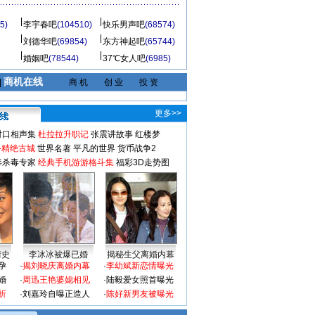
5)
李宇春吧
(104510)
快乐男声吧
(68574)
刘德华吧
(69854)
东方神起吧
(65744)
婚姻吧
(78544)
37℃女人吧
(6985)
商机在线
|
商 机
创 业
投 资
更多>>
对口相声集
杜拉拉升职记
张震讲故事
红楼梦
-精绝古城
世界名著
平凡的世界
货币战争2
毒杀毒专家
经典手机游游格斗集
福彩3D走势图
情史
李冰冰被爆已婚
揭秘生父离婚内幕
孕
·
揭刘晓庆离婚内幕
·
李幼斌新恋情曝光
婚
·
周迅王艳婆媳相见
·
陆毅爱女照首曝光
折
·
刘嘉玲自曝正造人
·
陈好新男友被曝光