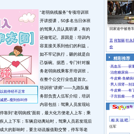
“老弱病残服务”专项培训班
开讲授课，50多名当日休班
的驾乘人员认真听课，有的
回家途中被卷
还做笔记。原因是：培训内
言
何智丽
叶永
容直接关系到他们的利益，
价
如不牢记执行，砸的就是自
精彩推荐
己饭碗。据悉，专门针对服
务老弱病残乘客开培训班，
在整个公交行业也是首次。
培训班“讲师”——九路队服
务部负责人伍军介绍，培训
内容包括：驾乘人员发现站
停靠到“老弱病残”面前，最大化方便老人上车；乘
相 关 说 吧
疾人上下车；车辆启动离站时，驾乘人员若发现后
伍军
成大的影响时，要主动说服值勤交警，停车等老