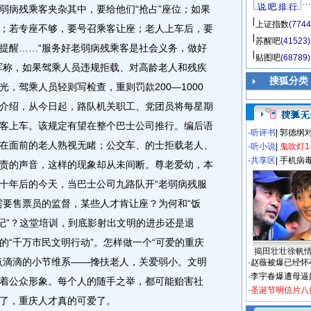
说 吧 排 行
弱病残乘客夹杂其中，要给他们“抢占”座位；如果
上证指数
(7744
；若专座不够，要号召乘客让座；老人上车后，要
苏醒吧
(41523)
提醒……“服务好老弱病残乘客是社会义务，做好
贴图吧
(68789)
军称，如果驾乘人员违规拒载、对高龄老人和残疾
搜狐分类
，驾乘人员轻则写检查，重则罚款200—1000
介绍，从今日起，路队机关职工、党团员将每星期
客上车。该规定有望在整个巴士公司推行。编后语
·
听评书
|
郭德纲
在面前的老人熟视无睹；公交车、的士拒载老人、
·
听小说
|
鬼吹灯1
·
共享区
|
手机病
责的声音，这样的现象却从未间断。尊老爱幼，本
十年后的今天，当巴士公司九路队开“老弱病残服
需要售票员的监督，某些人才肯让座？为何和“饭
笔记”？这堂培训，到底影射出文明的进步还是退
的“千万市民文明行动”。怎样做一个“可爱的重庆
揭田壮壮徐帆
点滴滴的小节维系——搀扶老人，关爱弱小。文明
·
赵薇被爆已经怀
·
李宇春爆遭母逼
着公众形象。每个人的随手之举，都可能贻害社
·
圣诞节明信片八
了，重庆人才真的可爱了。