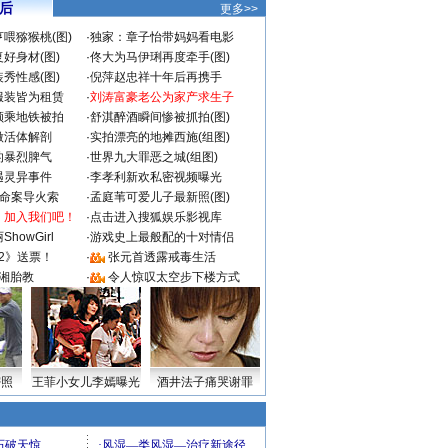
 后
更多>>
喂猕猴桃(图)
·
独家：章子怡带妈妈看电影
好身材(图)
·
佟大为马伊琍再度牵手(图)
秀性感(图)
·
倪萍赵忠祥十年后再携手
服装皆为租赁
·
刘涛富豪老公为家产求生子
颜乘地铁被拍
·
舒淇醉酒瞬间惨被抓拍(图)
做活体解剖
·
实拍漂亮的地摊西施(组图)
的暴烈脾气
·
世界九大罪恶之城(组图)
遇灵异事件
·
李孝利新欢私密视频曝光
成命案导火索
·
孟庭苇可爱儿子最新照(图)
：加入我们吧！
·
点击进入搜狐娱乐影视库
howGirl
·
游戏史上最般配的十对情侣
2》送票！
·
张元首透露戒毒生活
湘胎教
·
令人惊叹太空步下楼方式
密照
王菲小女儿李嫣曝光
酒井法子痛哭谢罪