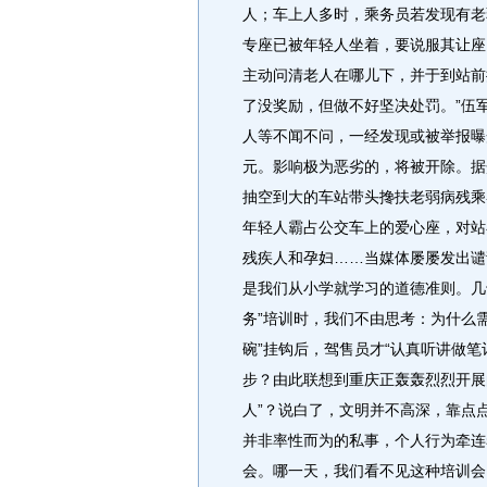
人；车上人多时，乘务员若发现有老
专座已被年轻人坐着，要说服其让座
主动问清老人在哪儿下，并于到站前
了没奖励，但做不好坚决处罚。”伍
人等不闻不问，一经发现或被举报曝光
元。影响极为恶劣的，将被开除。据
抽空到大的车站带头搀扶老弱病残乘
年轻人霸占公交车上的爱心座，对站
残疾人和孕妇……当媒体屡屡发出谴
是我们从小学就学习的道德准则。几
务”培训时，我们不由思考：为什么
碗”挂钩后，驾售员才“认真听讲做
步？由此联想到重庆正轰轰烈烈开展
人”？说白了，文明并不高深，靠点
并非率性而为的私事，个人行为牵连
会。哪一天，我们看不见这种培训会