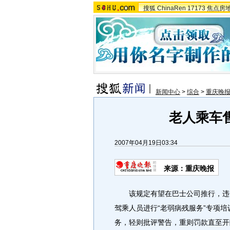
搜狐
ChinaRen
17173
焦点房
新闻中心
>
综合
>
重庆晚
老人乘车
2007年04月19日03:34
来源：重庆晚报
该规定有望在巴士公司推行，违规
驾乘人员进行“老弱病残服务”专项
务，轻则批评警告，重则罚款直至开