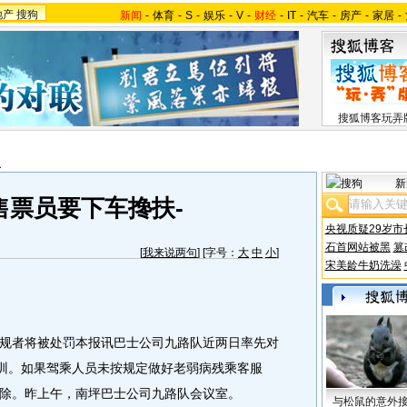
地产
搜狗
新闻
-
体育
-
S
-
娱乐
-
V
-
财经
-
IT
-
汽车
-
房产
-
家居
-
搜狐博客玩弄
报
新
售票员要下车搀扶-
央视质疑29岁市
石首网站被黑
篡
[
我来说两句
] [字号：
大
中
小
]
宋美龄牛奶洗澡
者将被处罚本报讯巴士公司九路队近两日率先对
培训。如果驾乘人员未按规定做好老弱病残乘客服
除。昨上午，南坪巴士公司九路队会议室。
与松鼠的意外