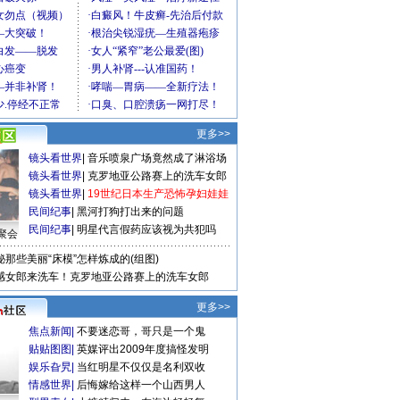
更多>>
镜头看世界
|
音乐喷泉广场竟然成了淋浴场
镜头看世界
|
克罗地亚公路赛上的洗车女郎
镜头看世界
|
19世纪日本生产恐怖孕妇娃娃
民间纪事
|
黑河打狗打出来的问题
民间纪事
|
明星代言假药应该视为共犯吗
聚会
秘那些美丽“床模”怎样炼成的(组图)
感女郎来洗车！克罗地亚公路赛上的洗车女郎
更多>>
焦点新闻
|
不要迷恋哥，哥只是一个鬼
贴贴图图
|
英媒评出2009年度搞怪发明
娱乐旮旯
|
当红明星不仅仅是名利双收
情感世界
|
后悔嫁给这样一个山西男人