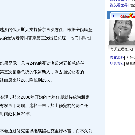
镜头看世界
|
性
多的俄罗斯人支持普京再次连任。根据全俄民意
七成的受访者赞同普京第三次出任总统，他们同时也
每天在吞别人
漂在海外
|
为什
结果显示，只有24%的受访者反对延长总统任
型男索女
|
晒晒
第三次竞选总统的俄罗斯人，则占据受访者的
经由原来的28%降低到23%。
现，那么2008年开始的七年任期就将成为新宪
有权再干两届。这样一来，加上修宪前的两个任
时间延长到29年。
会通过修宪谋求继续留在克里姆林宫，而不久前