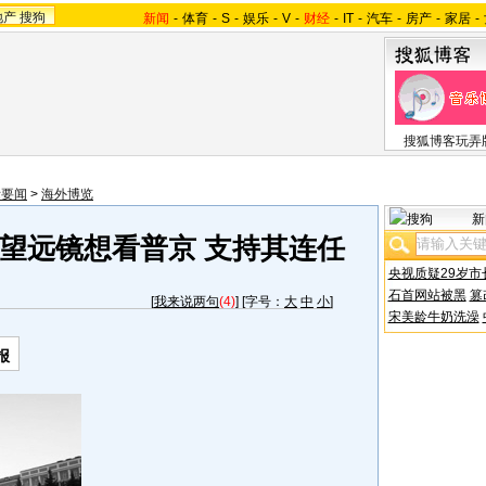
地产
搜狗
新闻
-
体育
-
S
-
娱乐
-
V
-
财经
-
IT
-
汽车
-
房产
-
家居
-
搜狐博客玩弄
际要闻
>
海外博览
新
望远镜想看普京 支持其连任
央视质疑29岁市
石首网站被黑
篡
[
我来说两句
(4)
] [字号：
大
中
小
]
宋美龄牛奶洗澡
报