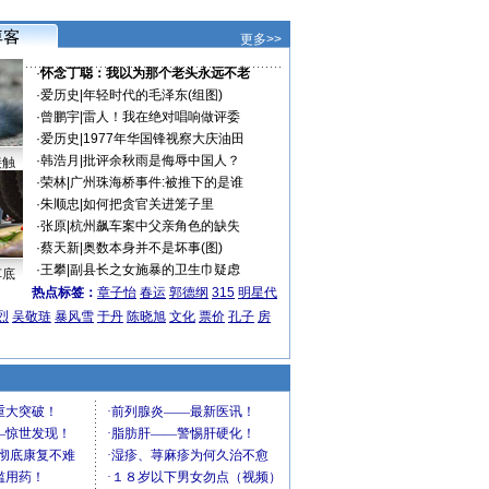
更多>>
·
怀念丁聪：我以为那个老头永远不老
·
爱历史
|
年轻时代的毛泽东(组图)
·
曾鹏宇
|
雷人！我在绝对唱响做评委
·
爱历史
|
1977年华国锋视察大庆油田
·
韩浩月
|
批评余秋雨是侮辱中国人？
接触
·
荣林
|
广州珠海桥事件:被推下的是谁
·
朱顺忠
|
如何把贪官关进笼子里
·
张原
|
杭州飙车案中父亲角色的缺失
·
蔡天新
|
奥数本身并不是坏事(图)
·
王攀
|
副县长之女施暴的卫生巾疑虑
车底
热点标签：
章子怡
春运
郭德纲
315
明星代
烈
吴敬琏
暴风雪
于丹
陈晓旭
文化
票价
孔子
房