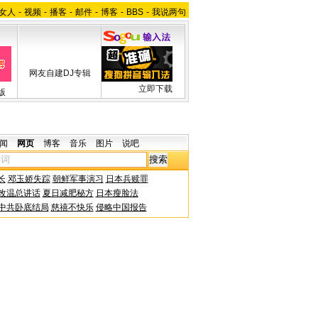
女人
-
视频
-
播客
-
邮件
-
博客
-
BBS
-
我说两句
网友自建DJ专辑
立即下载
版
闻
网页
博客
音乐
图片
说吧
长
邓玉娇失踪
朝鲜军事演习
日本兵赎罪
改温总讲话
夏日减肥秘方
日本瘦脸法
中共卧底结局
慈禧不快乐
侵略中国报告