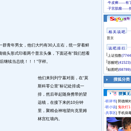
相 关 说 吧
普京
群青年男女，他们大约有30人左右，统一穿着鲜
说 吧 排 行
镜镜头形式印着两个普京头像，下面还有“我们想看
上证指数
(7744
年后继续当总统！！！”字样。
苏醒吧
(41523)
贴图吧
(68789)
他们来到列宁墓对面，在“莫
搜狐分类
斯科零公里”标记处排成一
排，然后举起随身携带的望
·
听评书
|
郭德纲
远镜，在接下来的10分钟
·
听小说
|
鬼吹灯1
里，聚精会神地望向克里姆
·
共享区
|
手机病
林宫红墙内。