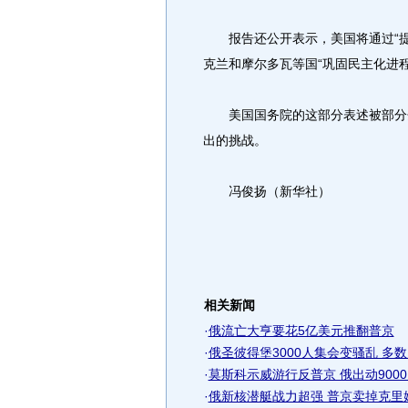
报告还公开表示，美国将通过“提
克兰和摩尔多瓦等国“巩固民主化进
美国国务院的这部分表述被部分分
出的挑战。
冯俊扬（新华社）
相关新闻
·
俄流亡大亨要花5亿美元推翻普京
·
俄圣彼得堡3000人集会变骚乱 多
·
莫斯科示威游行反普京 俄出动9000
·
俄新核潜艇战力超强 普京卖掉克里姆