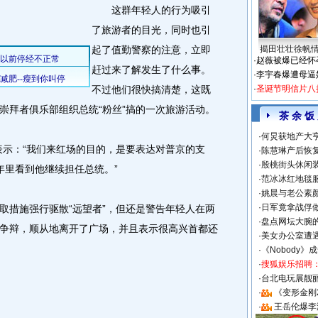
这群年轻人的行为吸引
了旅游者的目光，同时也引
起了值勤警察的注意，立即
揭田壮壮徐帆
·
赵薇被爆已经怀
赶过来了解发生了什么事。
·
李宇春爆遭母逼
不过他们很快搞清楚，这既
·
圣诞节明信片八
崇拜者俱乐部组织总统“粉丝”搞的一次旅游活动。
茶 余 饭
·
何炅获地产大亨
示：“我们来红场的目的，是要表达对普京的支
·
陈慧琳产后恢复
·
殷桃街头休闲装
年里看到他继续担任总统。”
·
范冰冰红地毯
·
姚晨与老公素
·
日军竟拿战俘
措施强行驱散“远望者”，但还是警告年轻人在两
·
盘点网坛大腕
争辩，顺从地离开了广场，并且表示很高兴首都还
·
美女办公室遭
·
《Nobody》
·
搜狐娱乐招聘
·
台北电玩展靓丽S
·
《变形金刚
·
王岳伦爆李