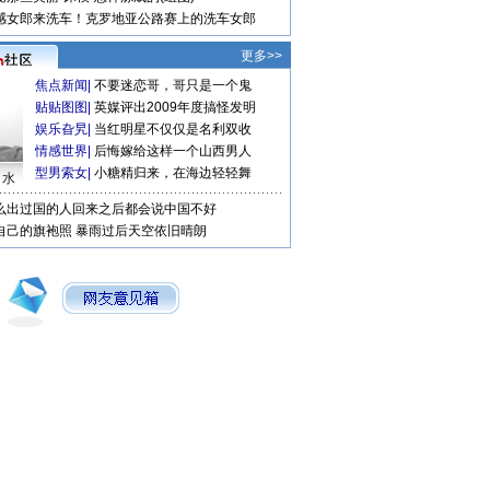
感女郎来洗车！克罗地亚公路赛上的洗车女郎
更多>>
焦点新闻
|
不要迷恋哥，哥只是一个鬼
贴贴图图
|
英媒评出2009年度搞怪发明
娱乐旮旯
|
当红明星不仅仅是名利双收
情感世界
|
后悔嫁给这样一个山西男人
型男索女
|
小糖精归来，在海边轻轻舞
口水
么出过国的人回来之后都会说中国不好
自己的旗袍照
暴雨过后天空依旧晴朗