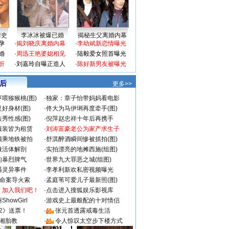
情史
李冰冰被爆已婚
揭秘生父离婚内幕
孕
·
揭刘晓庆离婚内幕
·
李幼斌新恋情曝光
婚
·
周迅王艳婆媳相见
·
陆毅爱女照首曝光
折
·
刘嘉玲自曝正造人
·
陈好新男友被曝光
 后
更多>>
喂猕猴桃(图)
·
独家：章子怡带妈妈看电影
好身材(图)
·
佟大为马伊琍再度牵手(图)
秀性感(图)
·
倪萍赵忠祥十年后再携手
服装皆为租赁
·
刘涛富豪老公为家产求生子
颜乘地铁被拍
·
舒淇醉酒瞬间惨被抓拍(图)
做活体解剖
·
实拍漂亮的地摊西施(组图)
的暴烈脾气
·
世界九大罪恶之城(组图)
遇灵异事件
·
李孝利新欢私密视频曝光
成命案导火索
·
孟庭苇可爱儿子最新照(图)
：加入我们吧！
·
点击进入搜狐娱乐影视库
howGirl
·
游戏史上最般配的十对情侣
2》送票！
·
张元首透露戒毒生活
湘胎教
·
令人惊叹太空步下楼方式