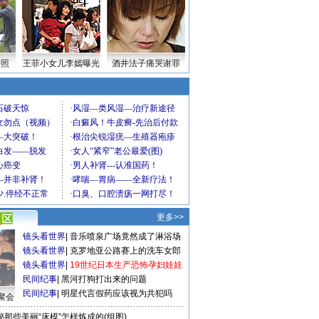
密照
王菲小女儿李嫣曝光
酒井法子痛哭谢罪
更多>>
镜头看世界
|
音乐喷泉广场竟然成了淋浴场
镜头看世界
|
克罗地亚公路赛上的洗车女郎
镜头看世界
|
19世纪日本生产恐怖孕妇娃娃
民间纪事
|
黑河打狗打出来的问题
民间纪事
|
明星代言假药应该视为共犯吗
聚会
秘那些美丽“床模”怎样炼成的(组图)