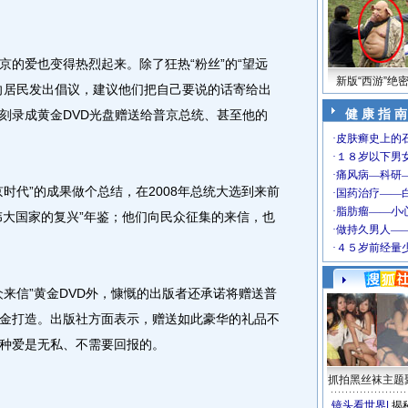
爱也变得热烈起来。除了狂热“粉丝”的“望远
新版“西游”绝
向居民发出倡议，建议他们把自己要说的话寄给出
健 康 指 南
刻录成黄金DVD光盘赠送给普京总统、甚至他的
代”的成果做个总结，在2008年总统大选到来前
8：伟大国家的复兴”年鉴；他们向民众征集的来信，也
信”黄金DVD外，慷慨的出版者还承诺将赠送普
金打造。出版社方面表示，赠送如此豪华的礼品不
种爱是无私、不需要回报的。
抓拍黑丝袜主题
镜头看世界
|
揭