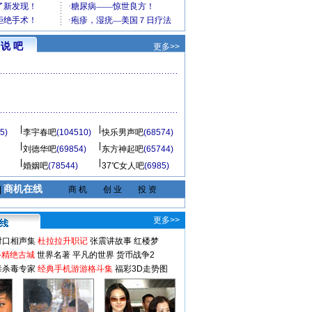
说 吧
更多>>
5)
李宇春吧
(104510)
快乐男声吧
(68574)
刘德华吧
(69854)
东方神起吧
(65744)
婚姻吧
(78544)
37℃女人吧
(6985)
商机在线
|
商 机
创 业
投 资
更多>>
对口相声集
杜拉拉升职记
张震讲故事
红楼梦
-精绝古城
世界名著
平凡的世界
货币战争2
毒杀毒专家
经典手机游游格斗集
福彩3D走势图