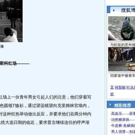
与松鼠的意外
偶像
莫斯科红场———
回家途中被卷
言
何智丽
叶永
价
红场上一伙青年男女引起人们的注意，他们穿着写
色圆领T恤衫，通过望远镜望向克里姆林宫墙内，
精彩推荐
快对这种狂热举动做出反应，并要求他们在两分钟内
年总统大选日期的临近，要求普京继续连任的呼声渐