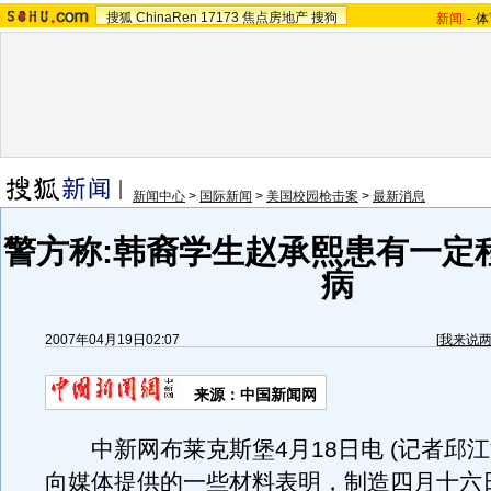
搜狐
ChinaRen
17173
焦点房地产
搜狗
新闻
-
体
新闻中心
>
国际新闻
>
美国校园枪击案
>
最新消息
警方称:韩裔学生赵承熙患有一定
病
2007年04月19日02:07
[
我来说
来源：中国新闻网
中新网布莱克斯堡4月18日电 (记者邱江
向媒体提供的一些材料表明，制造四月十六