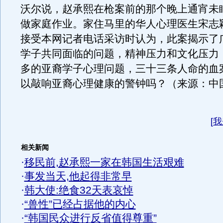
沃尔说，赵承熙在枪案前的那个晚上通宵未
做家庭作业。家住马里的华人心理医生宋志
接受本网记者电话采访时认为，此案揭示了
学子共同面临的问题，精神压力和文化压力
多的亚裔学子心理问题，三十三条人命的血
以敲响亚裔心理健康的警钟吗？（来源：中
[
我
相关新闻
·
移民前,赵承熙一家在韩国生活艰难
·
事发当天,他起得非常早
·
韩大使:绝食32天表哀悼
·
“兽性”已经占据他的内心
·
“韩国民众进行反省值得尊重”