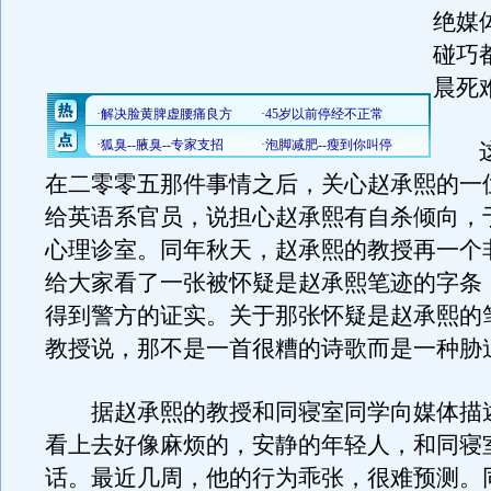
绝媒
碰巧
晨死
这
在二零零五那件事情之后，关心赵承熙的一
给英语系官员，说担心赵承熙有自杀倾向，
心理诊室。同年秋天，赵承熙的教授再一个
给大家看了一张被怀疑是赵承熙笔迹的字条
得到警方的证实。关于那张怀疑是赵承熙的
教授说，那不是一首很糟的诗歌而是一种胁
据赵承熙的教授和同寝室同学向媒体描
看上去好像麻烦的，安静的年轻人，和同寝
话。最近几周，他的行为乖张，很难预测。