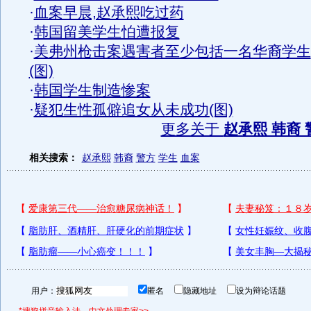
·
血案早晨,赵承熙吃过药
·
韩国留美学生怕遭报复
·
美弗州枪击案遇害者至少包括一名华裔学生
(图)
·
韩国学生制造惨案
·
疑犯生性孤僻追女从未成功(图)
更多关于
赵承熙 韩裔 
相关搜索：
赵承熙
韩裔
警方
学生
血案
用户：
匿名
隐藏地址
设为辩论话题