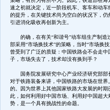
策略，有所为有所不为。因此，铁道部在筹
速之初就决定，近一阶段机车、客车和动车
的提升，在关键技术尚为空白的状况下，仍
引进消化吸收再创新为主。
的确，在有关“和谐号”动车组生产制造
部采用“市场换技术”的策略，当时“市场换技
曾受到了广泛的质疑：中国铁路会不会走中
子，市场失去了，技术却没有换到手？
国务院发展研究中心产业经济研究部部
对于铁路装备来讲，中国铁路的市场在世界
的。因为世界上其他国家铁路大发展的时期
此，如何利用好中国市场、利用好中国超大
势，是一个具有挑战性的命题。