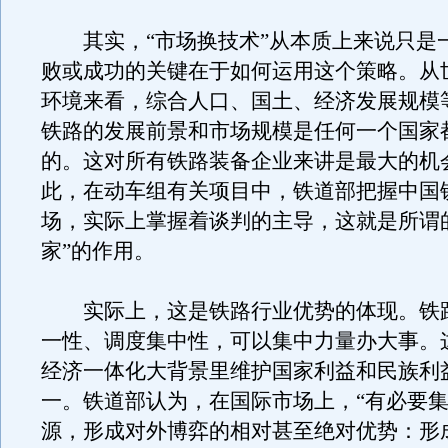
其实，“市场换技术”从本质上来说只是
败或成功的关键在于如何运用这个策略。从
环境来看，综合人口、国土、经济发展规模
铁路的发展前景和市场规模是任何一个国家
的。这对所有铁路装备企业来讲是最大的机
此，在动车组有关项目中，铁道部把握中国
场，实际上掌握着谈判的主导，这就是所谓
家”的作用。
实际上，这是铁路行业优势的体现。铁
一性、调度集中性，可以集中力量办大事。
经济一体化大背景里维护国家利益和民族利
一。铁道部认为，在国际市场上，“有必要
源，形成对外博弈的相对甚至绝对优势：形