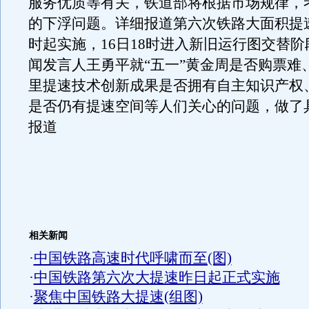
服务优质等有关，铁道部将根据市场规律，
的下浮问题。详细报道第六次铁路大面积提速
时起实施，16日18时进入新旧运行图交替
闻发言人王勇平就“五一”黄金周是否购票难、
里提速技术创新成果是否拥有自主知识产权
是否仍有提速空间等人们关心的问题，做了
报道
相关新闻
·
中国铁路高速时代呼啸而至(图)
·
中国铁路第六次大提速昨日起正式实施
·
聚焦中国铁路大提速(组图)