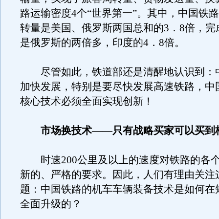
路运输密度4个“世界第一”。其中，中国铁
转量是美国、俄罗斯两国总和的3．8倍，完
是俄罗斯的两倍多，印度的4．8倍。
尽管如此，铁道部还是清醒地认识到：
加快发展，特别是要尽快发展高速铁路，中
核心技术必须全面实现创新！
市场换技术——只有战略买家可以买到
时速200公里及以上的速度对铁路的各
新的、严格的要求。因此，人们有理由关注
题：中国铁路的机车车辆装备技术是如何在
全面升级的？