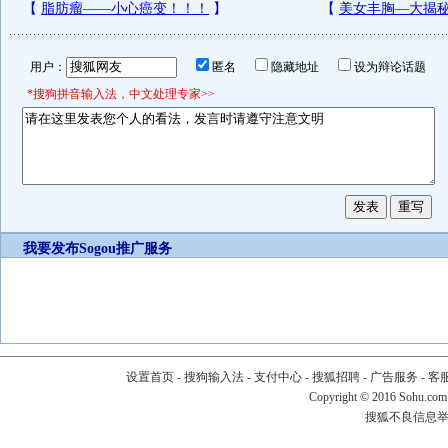
用户：
匿名
隐藏地址
设为辩论话题
*搜狗拼音输入法，中文处理专家>>
我要发布
Sogou推广服务
设置首页
-
搜狗输入法
-
支付中心
-
搜狐招聘
-
广告服务
-
客
Copyright
©
2016 Sohu.com
搜狐不良信息