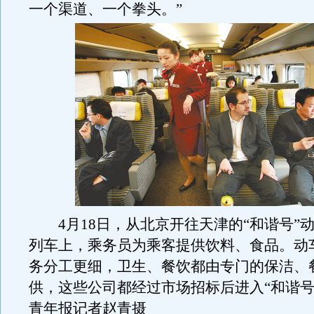
一个渠道、一个拳头。”
4月18日，从北京开往天津的“和谐号”动车
列车上，乘务员为乘客提供饮料、食品。动
务分工更细，卫生、餐饮都由专门的保洁、
供，这些公司都经过市场招标后进入“和谐号
青年报记者赵青摄