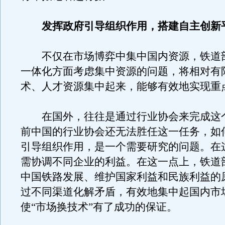
发挥政府引导组织作用，搭建自主创新
不仅在市场博弈中集中国内资源，铁道
一体化方面考虑集中资源的问题，将相对有
术、人才资源集中起来，能够有效地实现重
在国外，往往是通过行业协会来完成这
前中国的行业协会还无法胜任这一任务，如
引导组织作用，是一个需要研究的问题。在
需协调不同企业的利益。在这一点上，铁道
中国铁路发展、维护国家利益和民族利益的
过不同渠道化解矛盾，有效地集中起国内市
使“市场换技术”有了成功的保证。