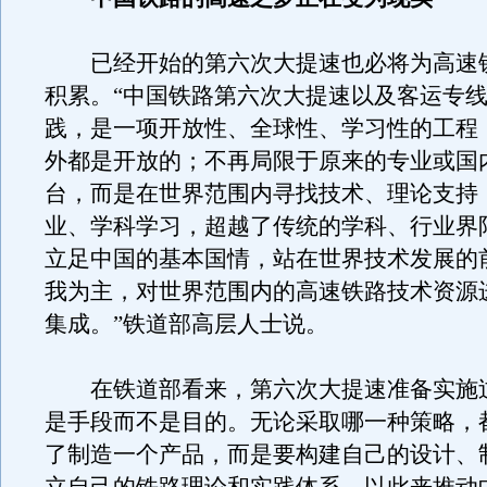
已经开始的第六次大提速也必将为高速
积累。“中国铁路第六次大提速以及客运专
践，是一项开放性、全球性、学习性的工程
外都是开放的；不再局限于原来的专业或国
台，而是在世界范围内寻找技术、理论支持
业、学科学习，超越了传统的学科、行业界
立足中国的基本国情，站在世界技术发展的
我为主，对世界范围内的高速铁路技术资源
集成。”铁道部高层人士说。
在铁道部看来，第六次大提速准备实施
是手段而不是目的。无论采取哪一种策略，
了制造一个产品，而是要构建自己的设计、