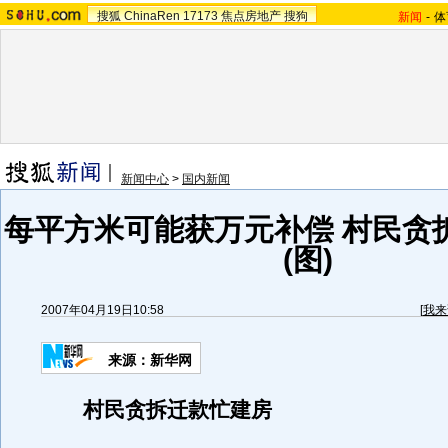
搜狐
ChinaRen
17173
焦点房地产
搜狗
新闻
-
体
新闻中心
>
国内新闻
每平方米可能获万元补偿 村民贪
(图)
2007年04月19日10:58
[
我来
来源：新华网
村民贪拆迁款忙建房