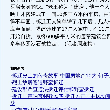
买房安身的钱。”老王称为了建房，他一个
晚上才搭建成了一间10多平方米的平房。由
得不牢固，拆迁工人简单锤了几下后，几人
应声而倒。搭建违建的17户人家中，有11
开始自拆。最终600多平方米的违章建筑全部
多车砖瓦沙石被拉走。（记者周逸梅）
相关新闻
·
拆迁史上的传奇故事 中国房地产10大“钉子
·
烈士故居遭遇野蛮拆迁
·
建设部严查违法拆迁评估和野蛮拆迁
·
拆迁一声响震裂数民宅 拆迁方正与村民协
决