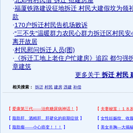
·
北郊有村民借“拆迁”抢建房屋
·
福厦铁路建设征地拆迁 村民大建假坟为领
款
·
170户拆迁村民告机场败诉
·
“三不失”温暖群力农民心群力拆迁区村民安
离开故居
·
村民慰问拆迁人员(图)
·
《拆迁工地上老住户忙建房》追踪 都匀强
章建筑
更多关于
拆迁 村民 
相关搜索：
拆迁
村民
建房
违建
补偿