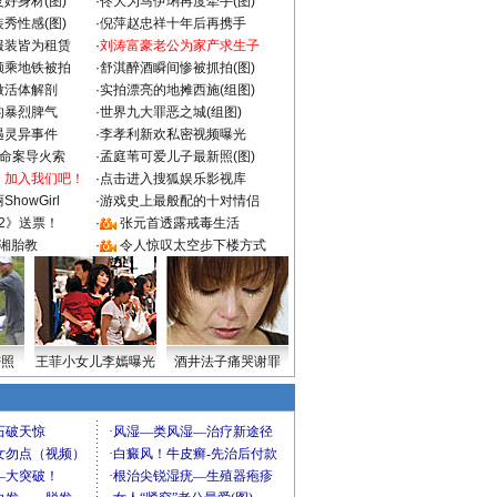
好身材(图)
·
佟大为马伊琍再度牵手(图)
秀性感(图)
·
倪萍赵忠祥十年后再携手
服装皆为租赁
·
刘涛富豪老公为家产求生子
颜乘地铁被拍
·
舒淇醉酒瞬间惨被抓拍(图)
做活体解剖
·
实拍漂亮的地摊西施(组图)
的暴烈脾气
·
世界九大罪恶之城(组图)
遇灵异事件
·
李孝利新欢私密视频曝光
成命案导火索
·
孟庭苇可爱儿子最新照(图)
：加入我们吧！
·
点击进入搜狐娱乐影视库
howGirl
·
游戏史上最般配的十对情侣
2》送票！
·
张元首透露戒毒生活
湘胎教
·
令人惊叹太空步下楼方式
密照
王菲小女儿李嫣曝光
酒井法子痛哭谢罪