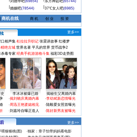
刘德华吧
(69854)
东方神起吧
(65744)
婚姻吧
(78544)
37℃女人吧
(6985)
商机在线
|
商 机
创 业
投 资
更多>>
对口相声集
杜拉拉升职记
张震讲故事
红楼梦
-精绝古城
世界名著
平凡的世界
货币战争2
毒杀毒专家
经典手机游游格斗集
福彩3D走势图
情史
李冰冰被爆已婚
揭秘生父离婚内幕
孕
·
揭刘晓庆离婚内幕
·
李幼斌新恋情曝光
婚
·
周迅王艳婆媳相见
·
陆毅爱女照首曝光
折
·
刘嘉玲自曝正造人
·
陈好新男友被曝光
 后
更多>>
喂猕猴桃(图)
·
独家：章子怡带妈妈看电影