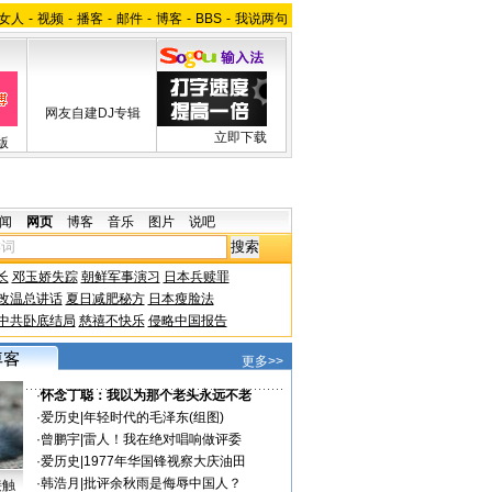
女人
-
视频
-
播客
-
邮件
-
博客
-
BBS
-
我说两句
网友自建DJ专辑
立即下载
版
闻
网页
博客
音乐
图片
说吧
长
邓玉娇失踪
朝鲜军事演习
日本兵赎罪
改温总讲话
夏日减肥秘方
日本瘦脸法
中共卧底结局
慈禧不快乐
侵略中国报告
更多>>
·
怀念丁聪：我以为那个老头永远不老
·
爱历史
|
年轻时代的毛泽东(组图)
·
曾鹏宇
|
雷人！我在绝对唱响做评委
·
爱历史
|
1977年华国锋视察大庆油田
·
韩浩月
|
批评余秋雨是侮辱中国人？
接触