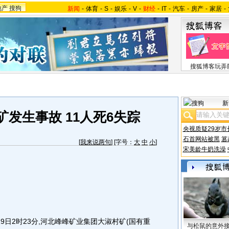
地产
搜狗
新闻
-
体育
-
S
-
娱乐
-
V
-
财经
-
IT
-
汽车
-
房产
-
家居
-
搜狐博客玩弄
新
发生事故 11人死6失踪
央视质疑29岁市
石首网站被黑
篡
[
我来说两句
] [字号：
大
中
小
]
宋美龄牛奶洗澡
日2时23分,河北峰峰矿业集团大淑村矿(国有重
与松鼠的意外