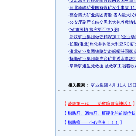
·
安监总局通报湖南甘肃两起国有重
·
河北峰峰矿业国有煤矿发生事故 11
·
整合四大矿业集团资源 省内最大民
·
公安厅副厅长结交黑老大包养数情妇
·
“矿难可怕,贫穷更可怕”(图)
·
新汶矿业集团做强精深加工(企业动
·
长源(淮北)焦化并购澳大利亚RCI
·
淮北矿业集团铁路防盗螺帽获国家
·
抚顺矿业集团老虎台矿井透水事故2
·
阜新矿难生死救援 被救矿工唱着歌走
相关搜索：
矿业集团
4月
11人
19