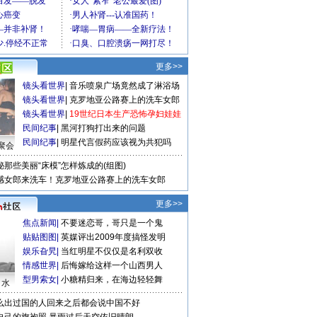
更多>>
镜头看世界
|
音乐喷泉广场竟然成了淋浴场
镜头看世界
|
克罗地亚公路赛上的洗车女郎
镜头看世界
|
19世纪日本生产恐怖孕妇娃娃
民间纪事
|
黑河打狗打出来的问题
民间纪事
|
明星代言假药应该视为共犯吗
聚会
秘那些美丽“床模”怎样炼成的(组图)
感女郎来洗车！克罗地亚公路赛上的洗车女郎
更多>>
焦点新闻
|
不要迷恋哥，哥只是一个鬼
贴贴图图
|
英媒评出2009年度搞怪发明
娱乐旮旯
|
当红明星不仅仅是名利双收
情感世界
|
后悔嫁给这样一个山西男人
型男索女
|
小糖精归来，在海边轻轻舞
口水
么出过国的人回来之后都会说中国不好