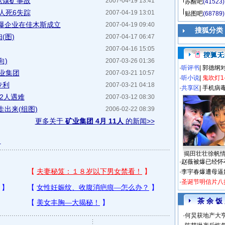
点煤矿事故
2007-04-19 13:41
苏醒吧
(41523)
人死6失踪
2007-04-19 13:01
贴图吧
(68789)
爆企业在佳木斯成立
2007-04-19 09:40
搜狐分类
(图)
2007-04-17 06:47
2007-04-16 15:05
向)
2007-03-26 01:36
·
听评书
|
郭德纲
矿业集团
2007-03-21 10:57
·
听小说
|
鬼吹灯1
专利
2007-03-21 04:18
·
共享区
|
手机病
2人遇难
2007-03-12 08:30
出来(组图)
2006-02-22 08:39
更多关于
矿业集团 4月 11人
的新闻>>
日
揭田壮壮徐帆
·
赵薇被爆已经怀
·
李宇春爆遭母逼
·
圣诞节明信片八
茶 余 饭
·
何炅获地产大亨