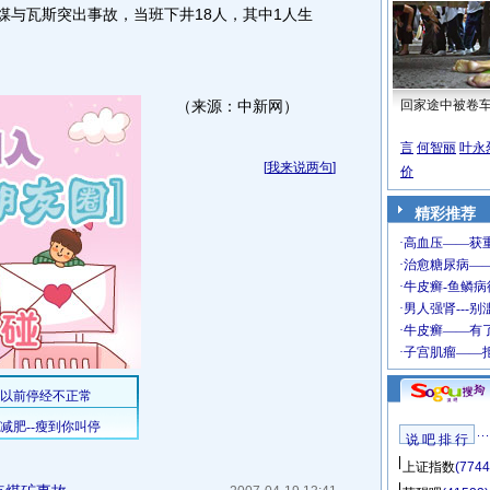
生煤与瓦斯突出事故，当班下井18人，其中1人生
（来源：中新网）
回家途中被卷
言
何智丽
叶永
[
我来说两句
]
价
精彩推荐
说 吧 排 行
上证指数
(7744