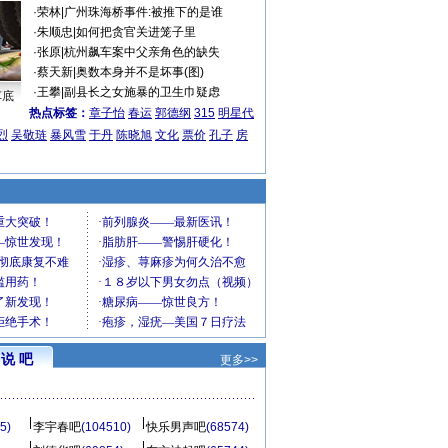
·
荣林
|
广州珠海桥事件:被推下的是谁
·
朱顺忠
|
如何把贪官关进笼子里
·
张原
|
杭州飙车案中父亲角色的缺失
·
蔡天新
|
奥数本身并不是坏事(图)
·
王攀
|
副县长之女施暴的卫生巾疑虑
车底
热点标签：
章子怡
春运
郭德纲
315
明星代
烈
吴敬琏
暴风雪
于丹
陈晓旭
文化
票价
孔子
房
说 吧
更多>>
5)
李宇春吧
(104510)
快乐男声吧
(68574)