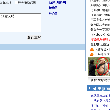
·
陈慧琳产后恢复
我来说两句
隐藏地址
设为辩论话题
·
殷桃街头休闲装
精华区
·
范冰冰红地毯
辩论区
·
姚晨与老公素
·
日军竟拿战俘
·
盘点网坛大腕
·
美女办公室遭
·
《Nobody》
·
搜狐娱乐招聘
·
台北电玩展靓丽S
·
《变形金刚
·
王岳伦爆李
新版“西游”绝
健 康 指 南