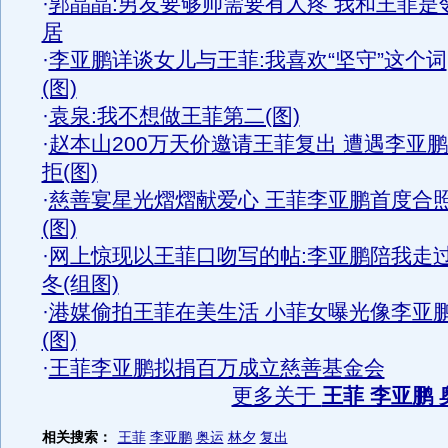
·
郭晶晶:男友要够帅需要有人疼 我和王菲是
居
·
李亚鹏详谈女儿与王菲:我喜欢“坚守”这个词
(图)
·
袁泉:我不想做王菲第二(图)
·
赵本山200万天价邀请王菲复出 遭遇李亚
拒(图)
·
慈善宴星光熠熠献爱心 王菲李亚鹏首度合
(图)
·
网上惊现以王菲口吻写的帖:李亚鹏陪我走
冬(组图)
·
港媒偷拍王菲在美生活 小菲女曝光像李亚
(图)
·
王菲李亚鹏拟捐百万成立慈善基金会
更多关于
王菲 李亚鹏 
相关搜索：
王菲
李亚鹏
奥运
林夕
复出