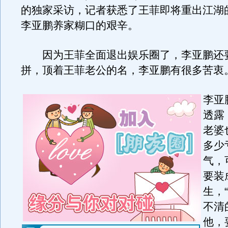
的独家采访，记者获悉了王菲即将重出江湖
李亚鹏养家糊口的艰辛。
因为王菲全面退出娱乐圈了，李亚鹏还
拼，顶着王菲老公的名，李亚鹏有很多苦衷
李亚
透露
老婆
多少
气，
要装
生，
不清
他，