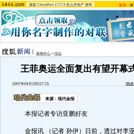
搜狐
ChinaRen
17173
焦点房地产
搜狗
新闻
-
体
新闻中心
>
综合
王菲奥运全面复出有望开幕
2007年04月19日17:15
[
我来
来源：现代金报
本报记者专访亚鹏好友
金报讯 （记者 孙伊）日前，透过对李