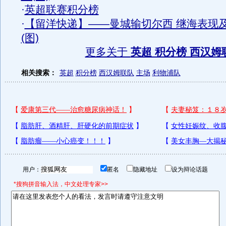
·
英超联赛积分榜
·
【留洋快递】——曼城输切尔西 继海表现
(图)
更多关于
英超 积分榜 西汉姆
相关搜索：
英超
积分榜
西汉姆联队
主场
利物浦队
用户：
匿名
隐藏地址
设为辩论话题
*搜狗拼音输入法，中文处理专家>>