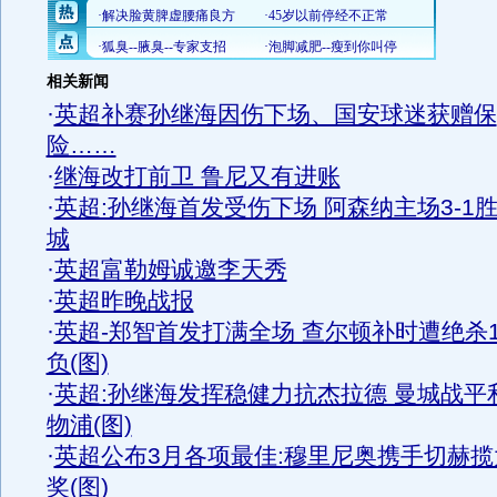
相关新闻
·
英超补赛孙继海因伤下场、国安球迷获赠保
险……
·
继海改打前卫 鲁尼又有进账
·
英超:孙继海首发受伤下场 阿森纳主场3-1
城
·
英超富勒姆诚邀李天秀
·
英超昨晚战报
·
英超-郑智首发打满全场 查尔顿补时遭绝杀1
负(图)
·
英超:孙继海发挥稳健力抗杰拉德 曼城战平
物浦(图)
·
英超公布3月各项最佳:穆里尼奥携手切赫揽
奖(图)