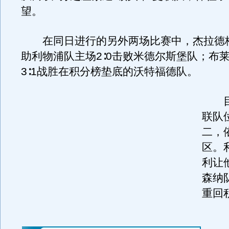
望。
在同日进行的另外两场比赛中，杰拉德
助利物浦队主场2∶0击败米德尔斯堡队；布
3∶1战胜在积分榜垫底的沃特福德队。
目
联队
二，
区。
利让
森纳
重回