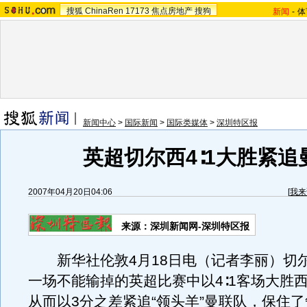
搜狐
ChinaRen
17173
焦点房地产
搜狗
新闻
-
体
新闻中心
>
国际新闻
>
国际类媒体
>
深圳特区报
英超切尔西4∶1大胜紧追
2007年04月20日04:06
[
我来
来源：深圳新闻网-深圳特区报
新华社伦敦4月18日电（记者李丽）切尔
一场不能输掉的英超比赛中以4∶1客场大胜
从而以3分之差紧追“领头羊”曼联队，保住