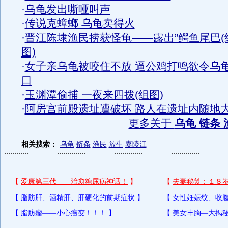
·
乌龟发出嘶哑叫声
·
传说克蟑螂 乌龟卖得火
·
晋江陈埭渔民捞获怪龟——露出”鳄鱼尾巴(
图)
·
女子亲乌龟被咬住不放 逼公鸡打鸣欲令乌
口
·
玉渊潭偷捕 一夜来四拨(组图)
·
阿房宫前殿遗址遭破坏 路人在遗址内随地
更多关于
乌龟 链条 
相关搜索：
乌龟
链条
渔民
放生
嘉陵江