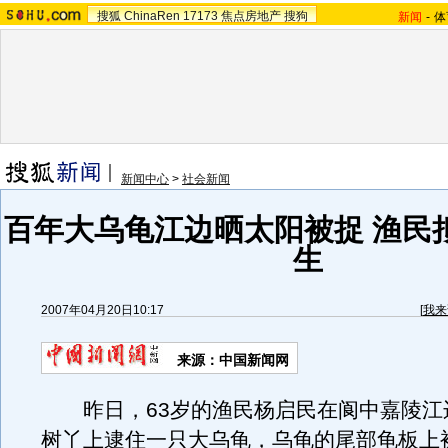
搜狐
ChinaRen
17173
焦点房地产
搜狗
新闻
-
体
新闻中心
>
社会新闻
百年大乌龟江边晒太阳被捉 渔民
生
2007年04月20日10:17
[
我来
来源：中国新闻网
昨日，63岁的渔民杨启民在阆中嘉陵江
树丫上逮住一只大乌龟，乌龟的尾部龟板上