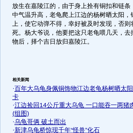
放生在嘉陵江的，由于身上拴有铜扣和链条
中气温升高，老龟爬上江边的杨树晒太阳，
上，使它动弹不得，幸好被及时发现，否则
死。杨大爷说，他要把这只老龟喂几天，去
物后，择个吉日放归嘉陵江。
相关新闻
·
百年大乌龟身佩铜饰物江边老龟杨树晒太阳
卡
·
江边捡回14公斤重大乌龟 一口能吞一两猪
(组图)
·
乌龟哥俩 破土而出
·
新津乌龟桥惊现千年“怪兽”化石