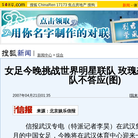
搜狐
ChinaRen
17173
焦点房地产
搜狗
新闻
-
体
新闻中心
>
综合
女足今晚挑战世界明星联队 玫瑰
队不答应(图)
2007年04月21日01:35
[
我来
来源：北京娱乐信报
信报武汉专电（特派记者李昊）在武汉
月的中国女足，今晚将在武汉体育中心迎来