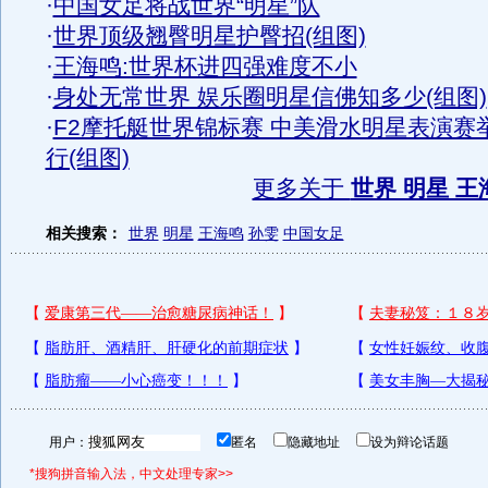
·
中国女足将战世界“明星”队
·
世界顶级翘臀明星护臀招(组图)
·
王海鸣:世界杯进四强难度不小
·
身处无常世界 娱乐圈明星信佛知多少(组图)
·
F2摩托艇世界锦标赛 中美滑水明星表演赛
行(组图)
更多关于
世界 明星 王
相关搜索：
世界
明星
王海鸣
孙雯
中国女足
用户：
匿名
隐藏地址
设为辩论话题
*搜狗拼音输入法，中文处理专家>>