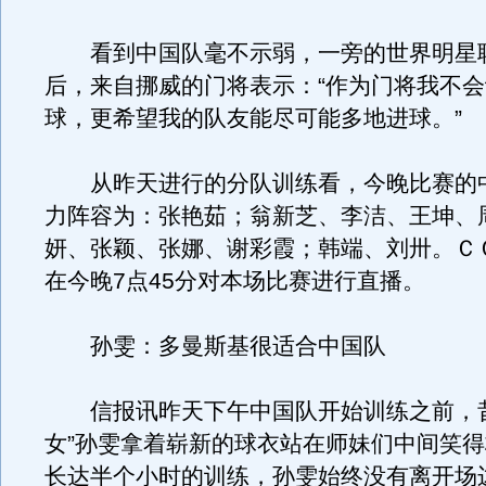
看到中国队毫不示弱，一旁的世界明星
后，来自挪威的门将表示：“作为门将我不
球，更希望我的队友能尽可能多地进球。”
从昨天进行的分队训练看，今晚比赛的
力阵容为：张艳茹；翁新芝、李洁、王坤、
妍、张颖、张娜、谢彩霞；韩端、刘卅。Ｃ
在今晚7点45分对本场比赛进行直播。
孙雯：多曼斯基很适合中国队
信报讯昨天下午中国队开始训练之前，昔
女”孙雯拿着崭新的球衣站在师妹们中间笑
长达半个小时的训练，孙雯始终没有离开场