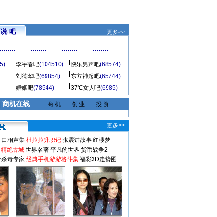
说 吧
更多>>
5)
李宇春吧
(104510)
快乐男声吧
(68574)
刘德华吧
(69854)
东方神起吧
(65744)
婚姻吧
(78544)
37℃女人吧
(6985)
商机在线
|
商 机
创 业
投 资
更多>>
对口相声集
杜拉拉升职记
张震讲故事
红楼梦
-精绝古城
世界名著
平凡的世界
货币战争2
毒杀毒专家
经典手机游游格斗集
福彩3D走势图