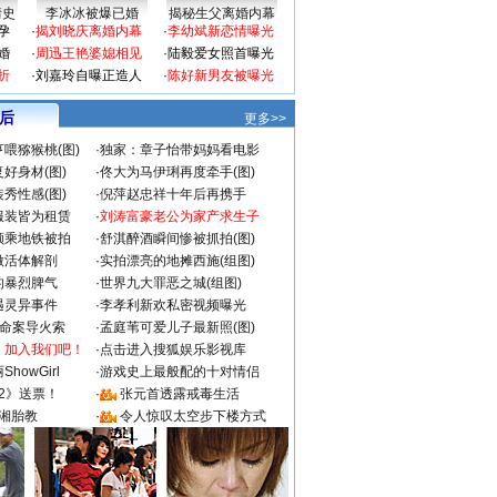
情史
李冰冰被爆已婚
揭秘生父离婚内幕
孕
·
揭刘晓庆离婚内幕
·
李幼斌新恋情曝光
婚
·
周迅王艳婆媳相见
·
陆毅爱女照首曝光
折
·
刘嘉玲自曝正造人
·
陈好新男友被曝光
 后
更多>>
喂猕猴桃(图)
·
独家：章子怡带妈妈看电影
好身材(图)
·
佟大为马伊琍再度牵手(图)
秀性感(图)
·
倪萍赵忠祥十年后再携手
服装皆为租赁
·
刘涛富豪老公为家产求生子
颜乘地铁被拍
·
舒淇醉酒瞬间惨被抓拍(图)
做活体解剖
·
实拍漂亮的地摊西施(组图)
的暴烈脾气
·
世界九大罪恶之城(组图)
遇灵异事件
·
李孝利新欢私密视频曝光
成命案导火索
·
孟庭苇可爱儿子最新照(图)
：加入我们吧！
·
点击进入搜狐娱乐影视库
howGirl
·
游戏史上最般配的十对情侣
2》送票！
·
张元首透露戒毒生活
湘胎教
·
令人惊叹太空步下楼方式