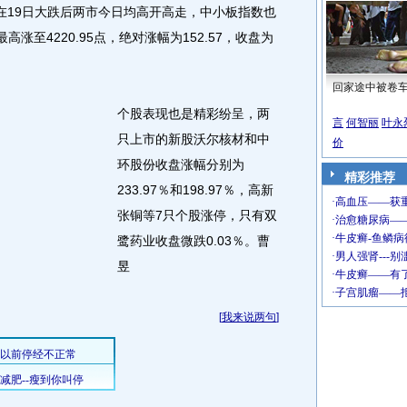
19日大跌后两市今日均高开高走，中小板指数也
高涨至4220.95点，绝对涨幅为152.57，收盘为
回家途中被卷
个股表现也是精彩纷呈，两
言
何智丽
叶永
只上市的新股沃尔核材和中
价
环股份收盘涨幅分别为
精彩推荐
233.97％和198.97％，高新
张铜等7只个股涨停，只有双
鹭药业收盘微跌0.03％。曹
昱
[
我来说两句
]