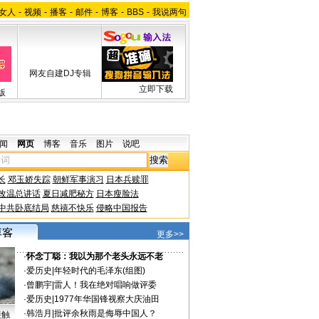
女人
-
视频
-
播客
-
邮件
-
博客
-
BBS
-
我说两句
网友自建DJ专辑
立即下载
版
闻
网页
博客
音乐
图片
说吧
长
邓玉娇失踪
朝鲜军事演习
日本兵赎罪
改温总讲话
夏日减肥秘方
日本瘦脸法
中共卧底结局
慈禧不快乐
侵略中国报告
更多>>
·
怀念丁聪：我以为那个老头永远不老
·
爱历史
|
年轻时代的毛泽东(组图)
·
曾鹏宇
|
雷人！我在绝对唱响做评委
·
爱历史
|
1977年华国锋视察大庆油田
·
韩浩月
|
批评余秋雨是侮辱中国人？
接触