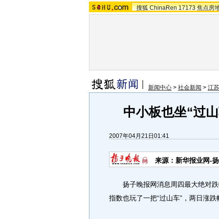
搜狐
ChinaRen
17173
焦点房
新闻中心
>
社会新闻
>
江
中小板也坐“过山
2007年04月21日01:41
来源：新华报业网-
扬子晚报网消息周四最大绝对跌幅29
指数也玩了一把“过山车”，两日涨