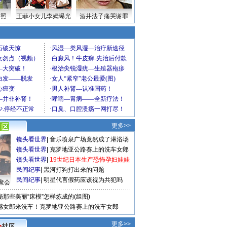
密照
王菲小女儿李嫣曝光
酒井法子痛哭谢罪
更多>>
镜头看世界
|
音乐喷泉广场竟然成了淋浴场
镜头看世界
|
克罗地亚公路赛上的洗车女郎
镜头看世界
|
19世纪日本生产恐怖孕妇娃娃
民间纪事
|
黑河打狗打出来的问题
民间纪事
|
明星代言假药应该视为共犯吗
聚会
秘那些美丽“床模”怎样炼成的(组图)
感女郎来洗车！克罗地亚公路赛上的洗车女郎
更多>>