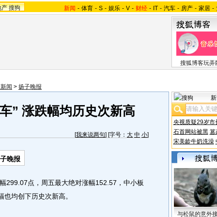
地产
搜狗
新闻
-
体育
-
S
-
娱乐
-
V
-
财经
-
IT
-
汽车
-
房产
-
家居
-
搜狐博客玩弄
苏新闻
>
扬子晚报
新
车” 涨跌幅均历史次新高
央视质疑29岁市
石首网站被黑
篡
[
我来说两句
] [字号：
大
中
小
]
宋美龄牛奶洗澡
扬子晚报
9.07点，周五最大绝对涨幅152.57，中小板
跌幅也均创下历史次新高。
与松鼠的意外