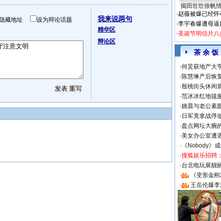
揭田壮壮徐帆
·
赵薇被爆已经怀
我来说两句
隐藏地址
设为辩论话题
·
李宇春爆遭母逼
精华区
·
圣诞节明信片八
辩论区
茶 余 饭
·
何炅获地产大亨
·
陈慧琳产后恢复
·
殷桃街头休闲装
·
范冰冰红地毯
·
姚晨与老公素
·
日军竟拿战俘
·
盘点网坛大腕
·
美女办公室遭
·
《Nobody》
·
搜狐娱乐招聘
·
台北电玩展靓丽S
·
《变形金刚
·
王岳伦爆李