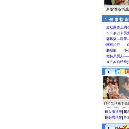
新版“西游”绝
健 康 指 南
抓拍黑丝袜主题
镜头看世界
|
揭
镜头看世界
|
性