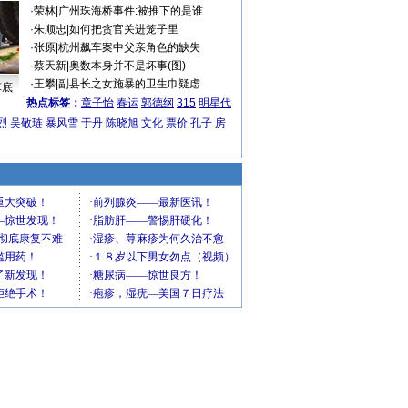
·
荣林
|
广州珠海桥事件:被推下的是谁
·
朱顺忠
|
如何把贪官关进笼子里
·
张原
|
杭州飙车案中父亲角色的缺失
·
蔡天新
|
奥数本身并不是坏事(图)
·
王攀
|
副县长之女施暴的卫生巾疑虑
车底
热点标签：
章子怡
春运
郭德纲
315
明星代
烈
吴敬琏
暴风雪
于丹
陈晓旭
文化
票价
孔子
房