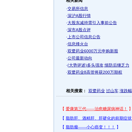
相关新闻
·
交易所信息
·
深沪A股行情
·
大股东减持需引入事前公告
·
深市A股点评
·
上市公司信息公告
·
信息烽火台
·
双鹭药业6000万元申购新股
·
公司最新动向
·
(大势评述)多头强攻,慎防后继乏力
·
双鹭药业8高管将获200万期权
相关搜索：
双鹭药业
过山车
涨跌幅