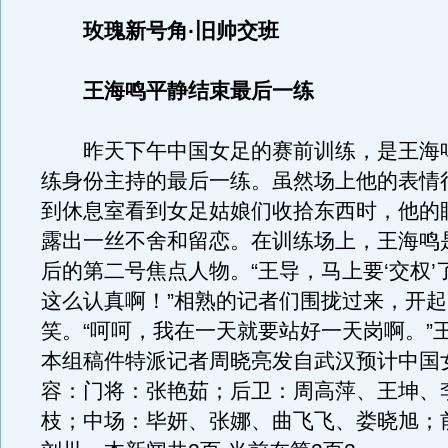
玫瑰新号角·旧帅交班
王海鸣平静结束最后一练
昨天下午中国女足的赛前训练，是王海
练身份主持的最后一练。虽然场上他的表情
到休息室看到女足姑娘们收拾东西时，他的
露出一丝不舍和留恋。在训练场上，王海鸣
后的第二号焦点人物。“王导，马上要‘交权’
这么认真啊！”相熟的记者们围拢过来，开
笑。“呵呵，我在一天就要站好一天岗啊。”
本组稿件特派记者周晓亮发自武汉预计中国
容：门将：张艳茹；后卫：周高萍、王坤、
枝；中场：毕妍、张娜、曲飞飞、娄晓旭；