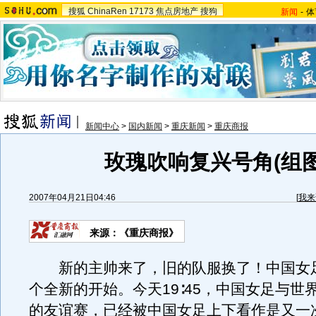
搜狐
ChinaRen
17173
焦点房地产
搜狗
新闻
-
体
新闻中心
>
国内新闻
>
重庆新闻
>
重庆商报
玫瑰吹响复兴号角(组图
2007年04月21日04:46
[
我来
来源：《重庆商报》
新的主帅来了，旧的队服换了！中国女
个全新的开始。今天19∶45，中国女足与世
的友谊赛，已经被中国女足上下看作是又一