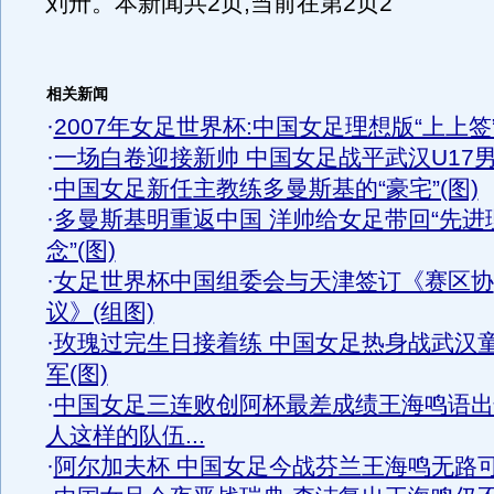
刘卅。本新闻共2页,当前在第2页2
相关新闻
·
2007年女足世界杯:中国女足理想版“上上签
·
一场白卷迎接新帅 中国女足战平武汉U17
·
中国女足新任主教练多曼斯基的“豪宅”(图)
·
多曼斯基明重返中国 洋帅给女足带回“先进
念”(图)
·
女足世界杯中国组委会与天津签订《赛区协
议》(组图)
·
玫瑰过完生日接着练 中国女足热身战武汉
军(图)
·
中国女足三连败创阿杯最差成绩王海鸣语出
人这样的队伍...
·
阿尔加夫杯 中国女足今战芬兰王海鸣无路