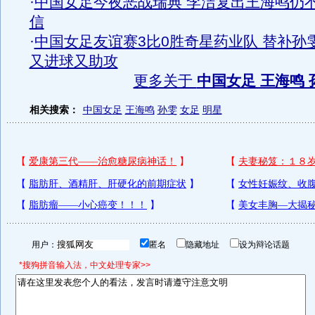
·
中国女足今夜恶战瑞典 李洁复出王海鸣仍
信
·
中国女足友谊赛3比0胜奇星药业队 替补孙
又进球又助攻
更多关于
中国女足 王海鸣 
相关搜索：
中国女足
王海鸣
孙雯
女足
明星
用户：
匿名
隐藏地址
设为辩论话题
*搜狗拼音输入法，中文处理专家>>