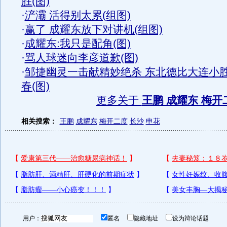
胜(图)
·
浐灞 活得别太累(组图)
·
赢了 成耀东放下对讲机(组图)
·
成耀东:我只是配角(图)
·
骂人球迷向李彦道歉(图)
·
邹捷幽灵一击献精妙绝杀 东北德比大连小
春(图)
更多关于
王鹏 成耀东 梅开
相关搜索：
王鹏
成耀东
梅开二度
长沙
申花
用户：
匿名
隐藏地址
设为辩论话题