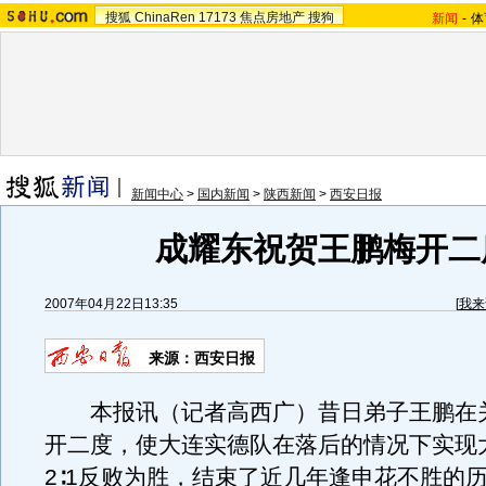
搜狐
ChinaRen
17173
焦点房地产
搜狗
新闻
-
体
新闻中心
>
国内新闻
>
陕西新闻
>
西安日报
成耀东祝贺王鹏梅开二
2007年04月22日13:35
[
我来
来源：西安日报
本报讯（记者高西广）昔日弟子王鹏在
开二度，使大连实德队在落后的情况下实现
2∶1反败为胜，结束了近几年逢申花不胜的