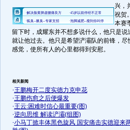
兴，
祝贺
本赛
留下时，成耀东并不想多说什么，他只是说
就让他过去。他只是希望浐灞队的前锋，尽
感觉，使所有人的心里都得到安慰。
相关新闻
·
王鹏梅开二度实德力克申花
·
王鹏伤愈之后便爆发
·
王云:困难时信心最重要(图)
·
逆向思维 解读浐灞(组图)
·
小马丁掀丰体黑色旋风 国安痛击实德迎来