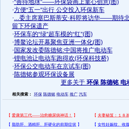
·
“善待地球”——环保袋画上童心创意(图)
·
方便“五一”出行 公交投入环保新车
·
...委主席塞巴斯蒂安·科即将访华——期待
留下环保遗产
·
环保车的“绿”超车模的“红”(图)
·
博鳌论坛开幕聚焦亚洲一体化(图)
·
国家发改委陈德铭:中国将推广电动车
·
锂电池让电动车跑得欢(环保科技桥)
·
环保公交电动车在京试车(图)
·
陈德铭参观环保设备展
更多关于
环保 陈德铭 电
相关搜索：
环保
陈德铭
电动车
推广
汽车