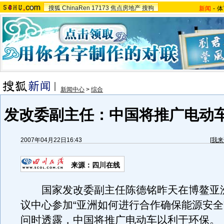
搜狐
ChinaRen
17173
焦点房地产
搜狗
新闻
-
体
新闻中心
>
综合
发改委副主任：中国将推广电动
2007年04月22日16:43
[
我来
来源：四川在线
国家发改委副主任陈德铭昨天在博鳌亚
议中心参加“亚洲如何进行合作确保能源安全
问时透露，中国将推广电动车以利于环保。