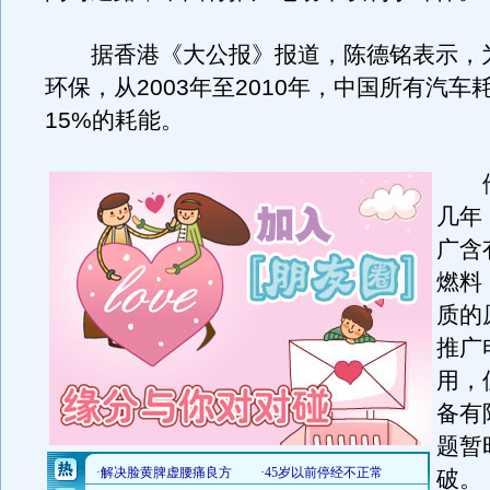
据香港《大公报》报道，陈德铭表示，
环保，从2003年至2010年，中国所有汽车
15%的耗能。
他
几年
广含
燃料
质的
推广
用，
备有
题暂
破。