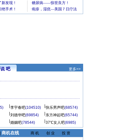
说 吧
更多>>
5)
李宇春吧
(104510)
快乐男声吧
(68574)
刘德华吧
(69854)
东方神起吧
(65744)
婚姻吧
(78544)
37℃女人吧
(6985)
商机在线
|
商 机
创 业
投 资