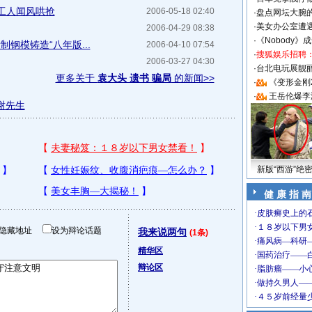
工人闻风哄抢
2006-05-18 02:40
·
盘点网坛大腕
·
美女办公室遭
2006-04-29 08:38
·
《Nobody》
钢模铸造“八年版...
2006-04-10 07:54
·
搜狐娱乐招聘
2006-03-27 04:30
·
台北电玩展靓丽S
更多关于
袁大头 遗书 骗局
的新闻>>
·
《变形金刚
·
王岳伦爆李
谢先生
新版“西游”绝
健 康 指 南
隐藏地址
设为辩论话题
我来说两句
(1条)
精华区
辩论区