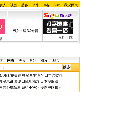
女人
-
视频
-
播客
-
邮件
-
博客
-
BBS
-
我说两句
网友自建DJ专辑
立即下载
版
闻
网页
博客
音乐
图片
说吧
长
邓玉娇失踪
朝鲜军事演习
日本兵赎罪
改温总讲话
夏日减肥秘方
日本瘦脸法
中共卧底结局
慈禧不快乐
侵略中国报告