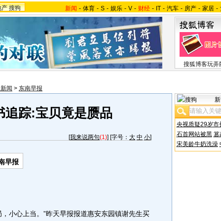
地产
搜狗
新闻
-
体育
-
S
-
娱乐
-
V
-
财经
-
IT
-
汽车
-
房产
-
家居
-
搜狐博客玩弄
建新闻
>
东南早报
新
书追踪:宝贝竟是赝品
央视质疑29岁市
石首网站被黑
篡
[
我来说两句
(1)
] [字号：
大
中
小
]
宋美龄牛奶洗澡
南早报
，小心上当。”昨天早报报道惠安东园镇谢先生买