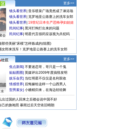
更多>>
镜头看世界
|
音乐喷泉广场竟然成了淋浴场
镜头看世界
|
克罗地亚公路赛上的洗车女郎
镜头看世界
|
19世纪日本生产恐怖孕妇娃娃
民间纪事
|
黑河打狗打出来的问题
民间纪事
|
明星代言假药应该视为共犯吗
聚会
秘那些美丽“床模”怎样炼成的(组图)
感女郎来洗车！克罗地亚公路赛上的洗车女郎
更多>>
焦点新闻
|
不要迷恋哥，哥只是一个鬼
贴贴图图
|
英媒评出2009年度搞怪发明
娱乐旮旯
|
当红明星不仅仅是名利双收
情感世界
|
后悔嫁给这样一个山西男人
型男索女
|
小糖精归来，在海边轻轻舞
口水
么出过国的人回来之后都会说中国不好
自己的旗袍照
暴雨过后天空依旧晴朗