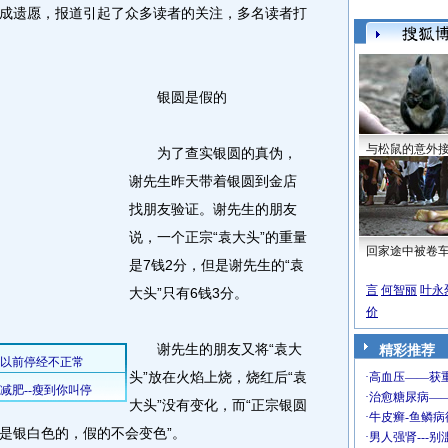
成遗愿，报道引起了众多读者的关注，多名读者打
银圆是假的
与松鼠的意外
为了查实银圆的真伪，
谢先生昨天带着银圆到金店
找朋友验证。谢先生的朋友
说，一个正宗“袁大头”的重量
回家途中被卷
是7钱2分，但是谢先生的“袁
言
何智丽
叶永
大头”只有6钱3分。
价
谢先生的朋友又将“袁大
精彩推荐
头”放在火焰上烧，烧红后“袁
大头”没有变化，而“正宗银圆
是银白色的，假的不会变色”。