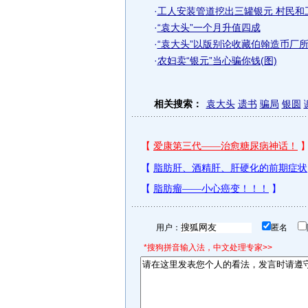
·
工人安装管道挖出三罐银元 村民和
·
“袁大头”一个月升值四成
·
“袁大头”以版别论收藏伯翰造币厂所制
·
农妇卖“银元”当心骗你钱(图)
相关搜索：
袁大头
遗书
骗局
银圆
用户：
匿名
*搜狗拼音输入法，中文处理专家>>