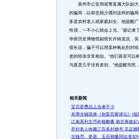
泉州市公安局巡警直属大队副大队
的骗局，以前也很少遇到这样的骗局
多是农村老人或家庭妇女。他提醒广
性强，一不小心就会上当。”据记者
华侨历史博物馆副馆长许锦龙说，实
馆长说，骗子可以用某种氧化剂对纸
老的纸张非常相似。“他们甚至可以
与真货几乎没有差别。”他提醒市民
相关新闻
·
宝贝是赝品上当者不少
·
东周古钱现身《创富百家讲坛》(组
·
江南系列主币价格翻番 南京再掀起
·
开封老人收藏三百多封婚书 见证婚制
·
古钱币、瓷器、玉石销量同比涨30