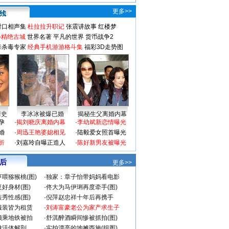
更多>>
对口相声集
杜拉拉升职记
张震讲故事
红楼梦
-精绝古城
世界名著
平凡的世界
货币战争2
毒杀毒专家
经典手机游游格斗集
福彩3D走势图
情史
李冰冰被爆已婚
揭秘生父离婚内幕
孕
·
揭刘晓庆离婚内幕
·
李幼斌新恋情曝光
婚
·
周迅王艳婆媳相见
·
陆毅爱女照首曝光
折
·
刘嘉玲自曝正造人
·
陈好新男友被曝光
 后
更多>>
喂猕猴桃(图)
·
独家：章子怡带妈妈看电影
好身材(图)
·
佟大为马伊琍再度牵手(图)
秀性感(图)
·
倪萍赵忠祥十年后再携手
服装皆为租赁
·
刘涛富豪老公为家产求生子
颜乘地铁被拍
·
舒淇醉酒瞬间惨被抓拍(图)
做活体解剖
·
实拍漂亮的地摊西施(组图)