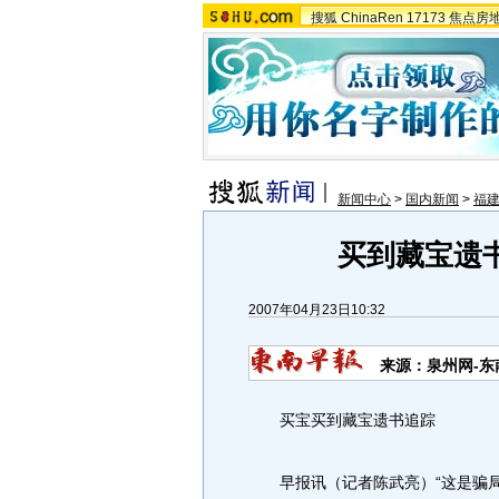
搜狐
ChinaRen
17173
焦点房
新闻中心
>
国内新闻
>
福
买到藏宝遗
2007年04月23日10:32
来源：泉州网-东
买宝买到藏宝遗书追踪
早报讯（记者陈武亮）“这是骗局