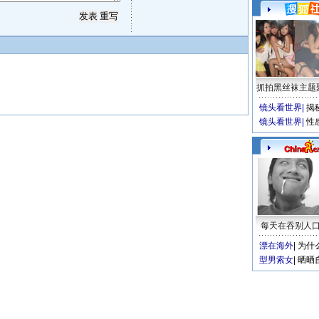
抓拍黑丝袜主题
镜头看世界
|
揭
镜头看世界
|
性
每天在吞别人
漂在海外
|
为什
型男索女
|
晒晒