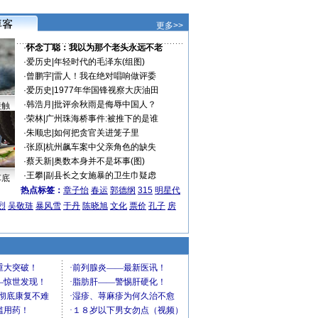
更多>>
·
怀念丁聪：我以为那个老头永远不老
·
爱历史
|
年轻时代的毛泽东(组图)
·
曾鹏宇
|
雷人！我在绝对唱响做评委
·
爱历史
|
1977年华国锋视察大庆油田
·
韩浩月
|
批评余秋雨是侮辱中国人？
接触
·
荣林
|
广州珠海桥事件:被推下的是谁
·
朱顺忠
|
如何把贪官关进笼子里
·
张原
|
杭州飙车案中父亲角色的缺失
·
蔡天新
|
奥数本身并不是坏事(图)
·
王攀
|
副县长之女施暴的卫生巾疑虑
车底
热点标签：
章子怡
春运
郭德纲
315
明星代
烈
吴敬琏
暴风雪
于丹
陈晓旭
文化
票价
孔子
房