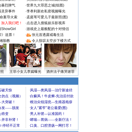
的暴烈脾气
·
世界九大罪恶之城(组图)
遇灵异事件
·
李孝利新欢私密视频曝光
成命案导火索
·
孟庭苇可爱儿子最新照(图)
：加入我们吧！
·
点击进入搜狐娱乐影视库
howGirl
·
游戏史上最般配的十对情侣
2》送票！
·
张元首透露戒毒生活
湘胎教
·
令人惊叹太空步下楼方式
密照
王菲小女儿李嫣曝光
酒井法子痛哭谢罪