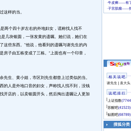
过这样的当。
是两个四十岁左右的外地妇女，谎称找人找不
也是几块银圆，一张发黄的遗嘱。她们说，她们在
了这些东西。”他说，他看到的遗嘱与谢先生的内
是房子由五栋变成了三栋。“上面也有一个印章，
相 关 说 吧
先生、黄小姐，市区刘先生都曾上过类似的当。
谢先生
|
袁大头
西的人是外地口音的妇女，声称找人找不到，没钱
说 吧 排 行
找开店的，以卖银圆开头，然后掏出遗嘱让人更加
上证指数
(7744
苏醒吧
(41523)
贴图吧
(68789)
搜狐分类