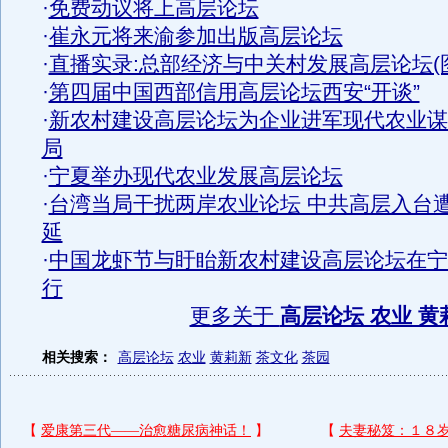
·
免费动议将上高层论坛
·
崔永元将来渝参加出版高层论坛
·
直播实录:总部经济与中关村发展高层论坛(
·
第四届中国西部信用高层论坛西安“开谈”
·
新农村建设高层论坛为企业进军现代农业谋
局
·
宁夏举办现代农业发展高层论坛
·
台湾当局干扰两岸农业论坛 中共高层入台
延
·
中国龙虾节与盱眙新农村建设高层论坛在宁
行
更多关于
高层论坛 农业 黄
相关搜索：
高层论坛
农业
黄莉新
茶文化
茶园