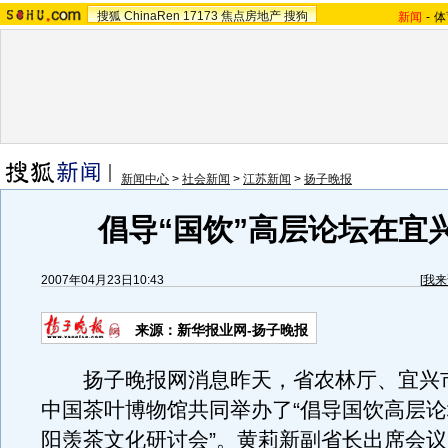
搜狐
ChinaRen
17173
焦点房地产
搜狗
新闻
-
体
新闻中心
>
社会新闻
>
江苏新闻
>
扬子晚报
倡导“国饮”高层论坛在宜
2007年04月23日10:43
[
我来
来源：新华报业网-扬子晚报
扬子晚报网消息昨天，省农林厅、宜兴
中国茶叶博物馆共同举办了“倡导国饮高层
阳羡茶文化研讨会”。黄莉新副省长出席会