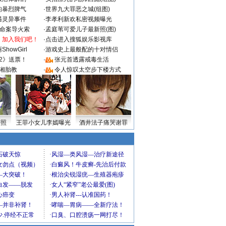
的暴烈脾气
·
世界九大罪恶之城(组图)
遇灵异事件
·
李孝利新欢私密视频曝光
成命案导火索
·
孟庭苇可爱儿子最新照(图)
：加入我们吧！
·
点击进入搜狐娱乐影视库
howGirl
·
游戏史上最般配的十对情侣
2》送票！
·
张元首透露戒毒生活
湘胎教
·
令人惊叹太空步下楼方式
密照
王菲小女儿李嫣曝光
酒井法子痛哭谢罪