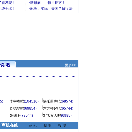
说 吧
更多>>
5)
李宇春吧
(104510)
快乐男声吧
(68574)
刘德华吧
(69854)
东方神起吧
(65744)
婚姻吧
(78544)
37℃女人吧
(6985)
商机在线
|
商 机
创 业
投 资