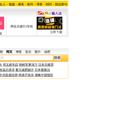
女人
-
视频
-
播客
-
邮件
-
博客
-
BBS
-
我说两句
网友自建DJ专辑
立即下载
版
闻
网页
博客
音乐
图片
说吧
长
邓玉娇失踪
朝鲜军事演习
日本兵赎罪
改温总讲话
夏日减肥秘方
日本瘦脸法
中共卧底结局
慈禧不快乐
侵略中国报告