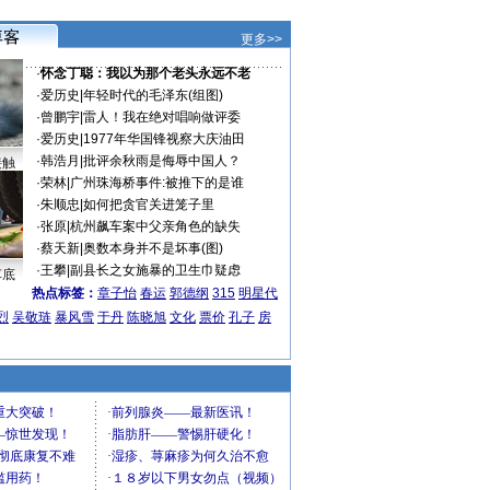
更多>>
·
怀念丁聪：我以为那个老头永远不老
·
爱历史
|
年轻时代的毛泽东(组图)
·
曾鹏宇
|
雷人！我在绝对唱响做评委
·
爱历史
|
1977年华国锋视察大庆油田
·
韩浩月
|
批评余秋雨是侮辱中国人？
接触
·
荣林
|
广州珠海桥事件:被推下的是谁
·
朱顺忠
|
如何把贪官关进笼子里
·
张原
|
杭州飙车案中父亲角色的缺失
·
蔡天新
|
奥数本身并不是坏事(图)
·
王攀
|
副县长之女施暴的卫生巾疑虑
车底
热点标签：
章子怡
春运
郭德纲
315
明星代
烈
吴敬琏
暴风雪
于丹
陈晓旭
文化
票价
孔子
房