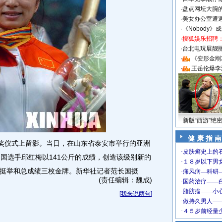
·
盘点网坛大腕
·
美女办公室遭
·
《Nobody》
·
搜狐娱乐招聘
·
台北电玩展靓丽S
·
《变形金刚
·
王岳伦爆李
新版“西游”绝
健 康 指 南
奖仪式上留影。当日，在山东省泰安市举行的亚洲
中国选手邱红梅以141公斤的成绩，创造该级别新的
挺举和总成绩三枚金牌。新华社记者范长国摄
(责任编辑：魏成)
[
我来说两句
]