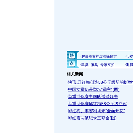
相关新闻
·
快讯:邱红梅创造58公斤级新的挺
·
中国女举仍是举坛“霸主”(图)
·
举重世锦赛中国队遥遥领先
·
举重世锦赛邱红梅58公斤级夺冠
·
邱红梅、李宏利均未“全面开花”
·
邱红霞两破纪录三夺金(图)