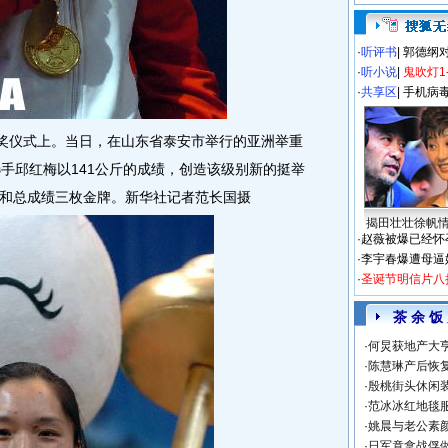
·
听评书
|
郭德纲
·
听小说
|
鬼吹灯1
·
共享区
|
手机病
奖仪式上。当日，在山东省泰安市举行的亚洲举重
选手邱红梅以141公斤的成绩，创造该级别新的挺举
和总成绩三枚金牌。新华社记者范长国摄
揭田壮壮徐帆
·
赵薇被爆已经怀
·
李宇春爆遭母逼
·
圣诞节明信片八
茶 余 饭
·
何炅获地产大亨
·
陈慧琳产后恢复
·
殷桃街头休闲装
·
范冰冰红地毯
·
姚晨与老公素
·
日军竟拿战俘