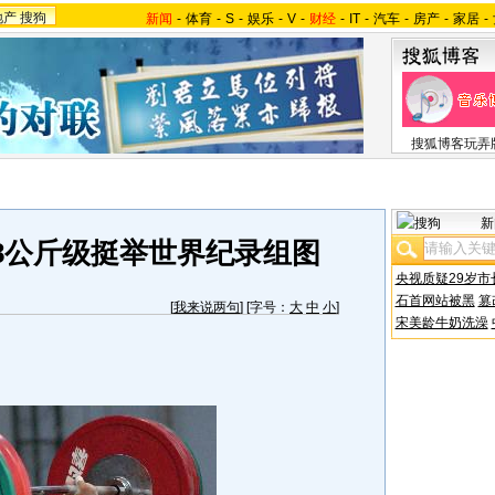
地产
搜狗
新闻
-
体育
-
S
-
娱乐
-
V
-
财经
-
IT
-
汽车
-
房产
-
家居
-
搜狐博客玩弄
新
8公斤级挺举世界纪录组图
央视质疑29岁市
石首网站被黑
篡
[
我来说两句
] [字号：
大
中
小
]
宋美龄牛奶洗澡