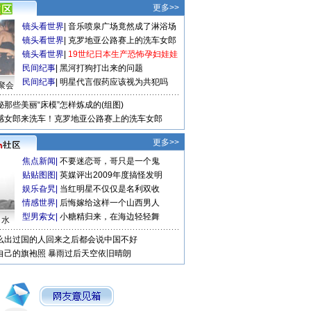
更多>>
镜头看世界
|
音乐喷泉广场竟然成了淋浴场
镜头看世界
|
克罗地亚公路赛上的洗车女郎
镜头看世界
|
19世纪日本生产恐怖孕妇娃娃
民间纪事
|
黑河打狗打出来的问题
民间纪事
|
明星代言假药应该视为共犯吗
聚会
秘那些美丽“床模”怎样炼成的(组图)
感女郎来洗车！克罗地亚公路赛上的洗车女郎
更多>>
焦点新闻
|
不要迷恋哥，哥只是一个鬼
贴贴图图
|
英媒评出2009年度搞怪发明
娱乐旮旯
|
当红明星不仅仅是名利双收
情感世界
|
后悔嫁给这样一个山西男人
型男索女
|
小糖精归来，在海边轻轻舞
口水
么出过国的人回来之后都会说中国不好
自己的旗袍照
暴雨过后天空依旧晴朗