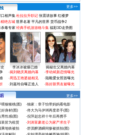
更多>>
对口相声集
杜拉拉升职记
张震讲故事
红楼梦
-精绝古城
世界名著
平凡的世界
货币战争2
毒杀毒专家
经典手机游游格斗集
福彩3D走势图
情史
李冰冰被爆已婚
揭秘生父离婚内幕
孕
·
揭刘晓庆离婚内幕
·
李幼斌新恋情曝光
婚
·
周迅王艳婆媳相见
·
陆毅爱女照首曝光
折
·
刘嘉玲自曝正造人
·
陈好新男友被曝光
 后
更多>>
喂猕猴桃(图)
·
独家：章子怡带妈妈看电影
好身材(图)
·
佟大为马伊琍再度牵手(图)
秀性感(图)
·
倪萍赵忠祥十年后再携手
服装皆为租赁
·
刘涛富豪老公为家产求生子
颜乘地铁被拍
·
舒淇醉酒瞬间惨被抓拍(图)
做活体解剖
·
实拍漂亮的地摊西施(组图)