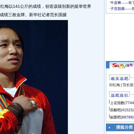
邱红梅以141公斤的成绩，创造该级别新的挺举世界
成绩三枚金牌。新华社记者范长国摄
相 关 说 吧
邱红梅
|
范长国
说 吧 排 行
上证指数
(7744
苏醒吧
(41523)
贴图吧
(68789)
搜狐分类