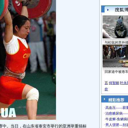
与松鼠的意外
回家途中被卷
言
何智丽
叶永
价
精彩推荐
赛中。当日，在山东省泰安市举行的亚洲举重锦标