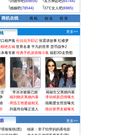
刘德华吧
(69854)
东方神起吧
(65744)
婚姻吧
(78544)
37℃女人吧
(6985)
商机在线
|
商 机
创 业
投 资
更多>>
对口相声集
杜拉拉升职记
张震讲故事
红楼梦
-精绝古城
世界名著
平凡的世界
货币战争2
毒杀毒专家
经典手机游游格斗集
福彩3D走势图
情史
李冰冰被爆已婚
揭秘生父离婚内幕
孕
·
揭刘晓庆离婚内幕
·
李幼斌新恋情曝光
婚
·
周迅王艳婆媳相见
·
陆毅爱女照首曝光
折
·
刘嘉玲自曝正造人
·
陈好新男友被曝光
 后
更多>>
喂猕猴桃(图)
·
独家：章子怡带妈妈看电影