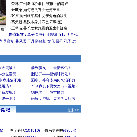
·
荣林
|
广州珠海桥事件:被推下的是谁
·
朱顺忠
|
如何把贪官关进笼子里
·
张原
|
杭州飙车案中父亲角色的缺失
·
蔡天新
|
奥数本身并不是坏事(图)
·
王攀
|
副县长之女施暴的卫生巾疑虑
车底
热点标签：
章子怡
春运
郭德纲
315
明星代
烈
吴敬琏
暴风雪
于丹
陈晓旭
文化
票价
孔子
房
说 吧
更多>>
5)
李宇春吧
(104510)
快乐男声吧
(68574)