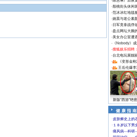
·
陈慧琳产后恢复
·
殷桃街头休闲装
·
范冰冰红地毯
·
姚晨与老公素
·
日军竟拿战俘
·
盘点网坛大腕
·
美女办公室遭
·
《Nobody》
·
搜狐娱乐招聘
·
台北电玩展靓丽S
·
《变形金刚
·
王岳伦爆李
新版“西游”绝
健 康 指 南