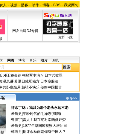
女人
-
视频
-
播客
-
邮件
-
博客
-
BBS
-
我说两句
网友自建DJ专辑
立即下载
版
闻
网页
博客
音乐
图片
说吧
长
邓玉娇失踪
朝鲜军事演习
日本兵赎罪
改温总讲话
夏日减肥秘方
日本瘦脸法
中共卧底结局
慈禧不快乐
侵略中国报告
更多>>
·
怀念丁聪：我以为那个老头永远不老
·
爱历史
|
年轻时代的毛泽东(组图)
·
曾鹏宇
|
雷人！我在绝对唱响做评委
·
爱历史
|
1977年华国锋视察大庆油田
·
韩浩月
|
批评余秋雨是侮辱中国人？
接触