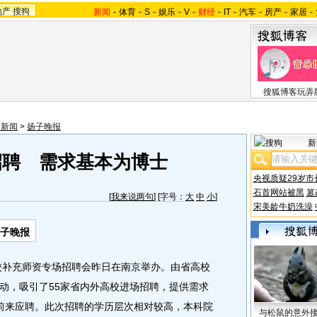
地产
搜狗
新闻
-
体育
-
S
-
娱乐
-
V
-
财经
-
IT
-
汽车
-
房产
-
家居
-
搜狐博客玩弄
苏新闻
>
扬子晚报
新
招聘 需求基本为博士
央视质疑29岁市
石首网站被黑
篡
[
我来说两句
] [字号：
大
中
小
]
宋美龄牛奶洗澡
扬子晚报
校补充师资专场招聘会昨日在南京举办。由省高校
动，吸引了55家省内外高校进场招聘，提供需求
冒雨前来应聘。此次招聘的学历层次相对较高，本科院
与松鼠的意外