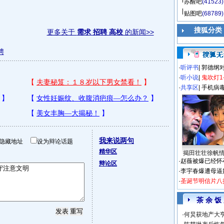
苏醒吧
(41523)
贴图吧
(68789)
搜狐分类
更多关于
需求 招聘 高校
的新闻>>
聘
·
听评书
|
郭德纲
·
听小说
|
鬼吹灯1
·
共享区
|
手机病
我来说两句
隐藏地址
设为辩论话题
精华区
揭田壮壮徐帆
·
赵薇被爆已经怀
辩论区
·
李宇春爆遭母逼
·
圣诞节明信片八
茶 余 饭
·
何炅获地产大亨