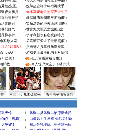
好身材(图)
·
佟大为马伊琍再度牵手(图)
秀性感(图)
·
倪萍赵忠祥十年后再携手
服装皆为租赁
·
刘涛富豪老公为家产求生子
颜乘地铁被拍
·
舒淇醉酒瞬间惨被抓拍(图)
做活体解剖
·
实拍漂亮的地摊西施(组图)
的暴烈脾气
·
世界九大罪恶之城(组图)
遇灵异事件
·
李孝利新欢私密视频曝光
成命案导火索
·
孟庭苇可爱儿子最新照(图)
：加入我们吧！
·
点击进入搜狐娱乐影视库
howGirl
·
游戏史上最般配的十对情侣
2》送票！
·
张元首透露戒毒生活
湘胎教
·
令人惊叹太空步下楼方式
密照
王菲小女儿李嫣曝光
酒井法子痛哭谢罪