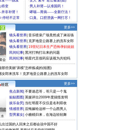
更多>>
镜头看世界
|
音乐喷泉广场竟然成了淋浴场
镜头看世界
|
克罗地亚公路赛上的洗车女郎
镜头看世界
|
19世纪日本生产恐怖孕妇娃娃
民间纪事
|
黑河打狗打出来的问题
民间纪事
|
明星代言假药应该视为共犯吗
聚会
秘那些美丽“床模”怎样炼成的(组图)
感女郎来洗车！克罗地亚公路赛上的洗车女郎
更多>>
焦点新闻
|
不要迷恋哥，哥只是一个鬼
贴贴图图
|
英媒评出2009年度搞怪发明
娱乐旮旯
|
当红明星不仅仅是名利双收
情感世界
|
后悔嫁给这样一个山西男人
型男索女
|
小糖精归来，在海边轻轻舞
口水
么出过国的人回来之后都会说中国不好