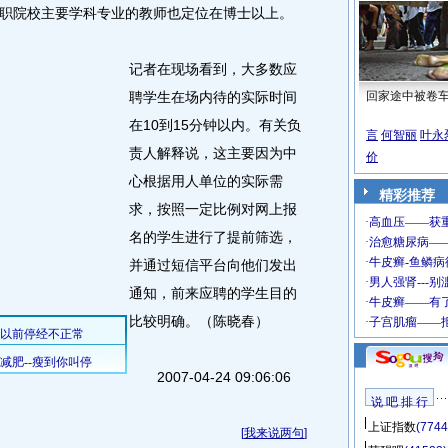
职院校主要学科专业的教师也定位在博士以上。
记者在现场看到，大多数应
聘学生在场内待的实际时间
回家途中被卷
在10到15分钟以内。有关负
言
何智丽
叶永
责人解释说，这主要因为中
价
心根据用人单位的实际需
精彩推荐
求，按照一定比例对网上报
名的学生进行了提前筛选，
并通过短信平台向他们发出
通知，前来应聘的学生目的
比较明确。（陈晓春）
2007-04-24 09:06:06
说 吧 排 行
上证指数
(7744
[
我来说两句
]