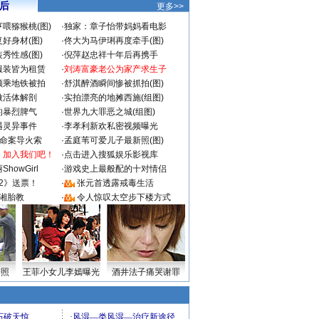
 后
更多>>
喂猕猴桃(图)
·
独家：章子怡带妈妈看电影
好身材(图)
·
佟大为马伊琍再度牵手(图)
秀性感(图)
·
倪萍赵忠祥十年后再携手
服装皆为租赁
·
刘涛富豪老公为家产求生子
颜乘地铁被拍
·
舒淇醉酒瞬间惨被抓拍(图)
做活体解剖
·
实拍漂亮的地摊西施(组图)
的暴烈脾气
·
世界九大罪恶之城(组图)
遇灵异事件
·
李孝利新欢私密视频曝光
成命案导火索
·
孟庭苇可爱儿子最新照(图)
：加入我们吧！
·
点击进入搜狐娱乐影视库
howGirl
·
游戏史上最般配的十对情侣
2》送票！
·
张元首透露戒毒生活
湘胎教
·
令人惊叹太空步下楼方式
密照
王菲小女儿李嫣曝光
酒井法子痛哭谢罪