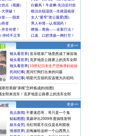
更多>>
镜头看世界
|
音乐喷泉广场竟然成了淋浴场
镜头看世界
|
克罗地亚公路赛上的洗车女郎
镜头看世界
|
19世纪日本生产恐怖孕妇娃娃
民间纪事
|
黑河打狗打出来的问题
民间纪事
|
明星代言假药应该视为共犯吗
聚会
秘那些美丽“床模”怎样炼成的(组图)
感女郎来洗车！克罗地亚公路赛上的洗车女郎
更多>>
焦点新闻
|
不要迷恋哥，哥只是一个鬼
贴贴图图
|
英媒评出2009年度搞怪发明
娱乐旮旯
|
当红明星不仅仅是名利双收
情感世界
|
后悔嫁给这样一个山西男人