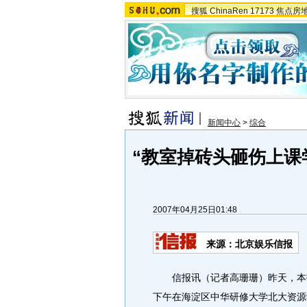
搜狐
ChinaRen
17173
焦点房
新闻中心
>
综合
“教室掉砖头砸伤上课
2007年04月25日01:48
来源：北京娱乐信报
信报讯（记者高珊珊）昨天，本报
下午在海淀区中华研修大学北大资源