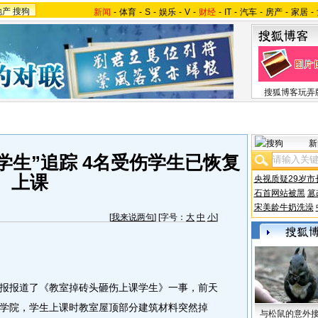
地产
搜狗
新闻
-
体育
-
S
-
娱乐
-
V
-
财经
-
IT
-
汽车
-
房产
-
家居
-
搜狐博客玩弄
新
学生”追踪 4名受伤学生已恢复
上课
央视质疑29岁市
石首网站被黑
篡
宋美龄牛奶洗澡
[
我来说两句
] [字号：
大
中
小
]
报道了《教室掉砖头砸伤上课学生》一事，前天
学院，学生上课时教室屋顶部分建筑材料突然掉
与松鼠的意外