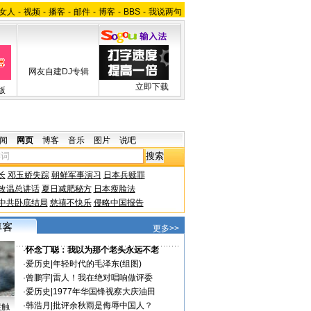
女人
-
视频
-
播客
-
邮件
-
博客
-
BBS
-
我说两句
网友自建DJ专辑
立即下载
版
闻
网页
博客
音乐
图片
说吧
长
邓玉娇失踪
朝鲜军事演习
日本兵赎罪
改温总讲话
夏日减肥秘方
日本瘦脸法
中共卧底结局
慈禧不快乐
侵略中国报告
更多>>
·
怀念丁聪：我以为那个老头永远不老
·
爱历史
|
年轻时代的毛泽东(组图)
·
曾鹏宇
|
雷人！我在绝对唱响做评委
·
爱历史
|
1977年华国锋视察大庆油田
·
韩浩月
|
批评余秋雨是侮辱中国人？
接触