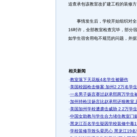
追查承包该教室改扩建工程的装修方
事情发生后，学校开始组织对全校
16时许，全部教室检查完毕，部分
如学生宿舍用电不规范的问题，并据
相关新闻
·
教室落下天花板4名学生被砸伤
·
美国校园枪击惨案:加州2.2万名学生
·
一名男子扬言赛过赵承熙两万学生
·
加州持枪汉扬言比赵承熙还狠教室上锁
·
美国加州学校遭袭击威胁 2.2万学
·
中国女助教与学生合力堵住教室门躲过
·
黑龙江百名学生疑因学校装修中毒1
·
学校装修导致头晕恶心 黑龙江19