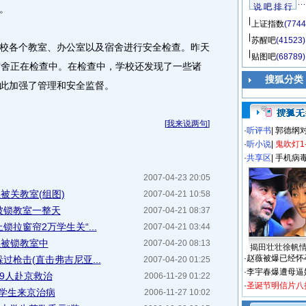
说 吧 排 行
。
上证指数
(7744
苏醒吧
(41523)
各个教室、办公室以及宿舍进行安全检查。昨天
贴图吧
(68789)
宿舍正在检查中。在检查中，学校还发现了一些诸
搜狐分类
此加强了管理和安全监督。
[
我来说两句
]
·
听评书
|
郭德纲
·
听小说
|
鬼吹灯1
·
共享区
|
手机病
2007-04-23 20:05
被关教室(组图)
2007-04-21 10:58
被锁教室一整天
2007-04-21 08:37
拉窗帘2万学生关“...
2007-04-21 03:44
生被锁教室中
2007-04-20 08:13
揭田壮壮徐帆
·
赵薇被爆已经怀
枪击(直击弗吉尼亚...
2007-04-20 01:25
·
李宇春爆遭母逼
9人赴京救治
2006-11-29 01:22
·
圣诞节明信片八
名学生来京治病
2006-11-27 10:02