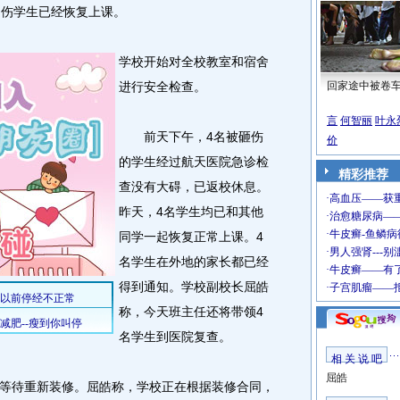
受伤学生已经恢复上课。
学校开始对全校教室和宿舍
进行安全检查。
回家途中被卷
言
何智丽
叶永
前天下午，4名被砸伤
价
的学生经过航天医院急诊检
精彩推荐
查没有大碍，已返校休息。
昨天，4名学生均已和其他
同学一起恢复正常上课。4
名学生在外地的家长都已经
得到通知。学校副校长屈皓
称，今天班主任还将带领4
名学生到医院复查。
相 关 说 吧
屈皓
待重新装修。屈皓称，学校正在根据装修合同，