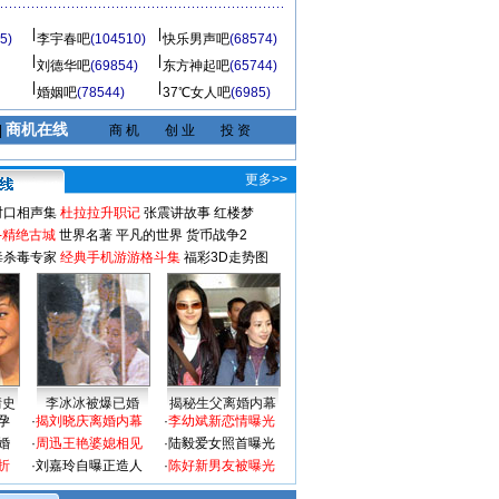
5)
李宇春吧
(104510)
快乐男声吧
(68574)
刘德华吧
(69854)
东方神起吧
(65744)
婚姻吧
(78544)
37℃女人吧
(6985)
商机在线
|
商 机
创 业
投 资
更多>>
对口相声集
杜拉拉升职记
张震讲故事
红楼梦
-精绝古城
世界名著
平凡的世界
货币战争2
毒杀毒专家
经典手机游游格斗集
福彩3D走势图
情史
李冰冰被爆已婚
揭秘生父离婚内幕
孕
·
揭刘晓庆离婚内幕
·
李幼斌新恋情曝光
婚
·
周迅王艳婆媳相见
·
陆毅爱女照首曝光
折
·
刘嘉玲自曝正造人
·
陈好新男友被曝光