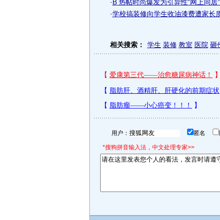
·
B 热帖时尚爆发为引异性“网上同居”
·
学校搞装修向学生收油漆费遭家长质
相关搜索：
学生
装修
教室
医院
砸
用户：
匿名
*搜狗拼音输入法，中文处理专家>>