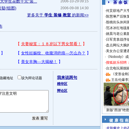
大学生花数千元“装...
2006-10-29 09:15
茶 余 饭
疑(组图)
2006-09-08 14:30
·
何炅获地产大亨
更多关于
学生 装修 教室
的新闻>>
·
陈慧琳产后恢复
·
殷桃街头休闲装
伤
·
范冰冰红地毯
·
姚晨与老公素
·
日军竟拿战俘
·
盘点网坛大腕
·
美女办公室遭
·
《Nobody》
·
搜狐娱乐招聘
·
台北电玩展靓丽S
·
《变形金刚
我来说两句
隐藏地址
设为辩论话题
·
王岳伦爆李
精华区
辩论区
新版“西游”绝
健 康 指 南