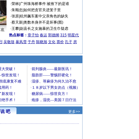
·
荣林
|
广州珠海桥事件:被推下的是谁
·
朱顺忠
|
如何把贪官关进笼子里
·
张原
|
杭州飙车案中父亲角色的缺失
·
蔡天新
|
奥数本身并不是坏事(图)
·
王攀
|
副县长之女施暴的卫生巾疑虑
车底
热点标签：
章子怡
春运
郭德纲
315
明星代
烈
吴敬琏
暴风雪
于丹
陈晓旭
文化
票价
孔子
房
说 吧
更多>>