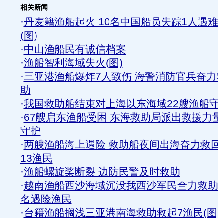
相关新闻
·
丹麦籍渔船起火 10名中国船员失踪1人遇难
(图)
·
中山渔船民有诚信档案
·
渔船智利海域失火(图)
·
三亚港渔船爆炸7人致伤 海警消防官兵奋力
助
·
我国救助船结束对上海以东海域22艘渔船
·
67艘启东渔船受困 东海救助局派出救援力
守护
·
两艘渔船海上遇险 救助船夜间出海奋力救
13渔民
·
渔船螺旋桨断裂 边防民警及时救助
·
越南渔船西沙海域沉没我西沙军民全力救助
名遇险渔民
·
台籍渔船搁浅三亚港南海救助救起7渔民(图