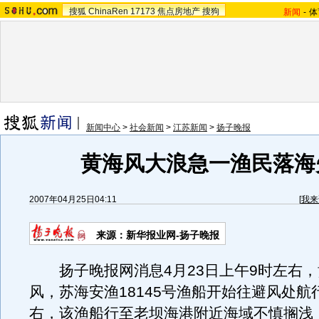
搜狐
ChinaRen
17173
焦点房地产
搜狗
新闻
-
体
新闻中心
>
社会新闻
>
江苏新闻
>
扬子晚报
黄海风大浪急一渔民落海
2007年04月25日04:11
[
我来
来源：新华报业网-扬子晚报
扬子晚报网消息4月23日上午9时左右，
风，苏海安渔18145号渔船开始往避风处航
右，该渔船行至老坝海港附近海域不慎搁浅