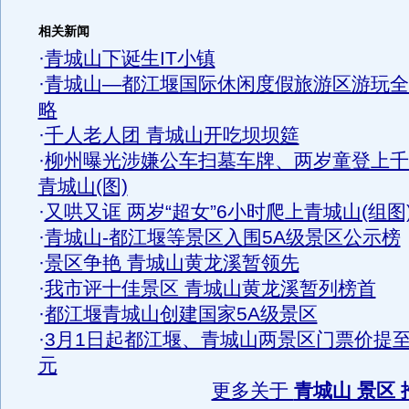
相关新闻
·
青城山下诞生IT小镇
·
青城山—都江堰国际休闲度假旅游区游玩全
略
·
千人老人团 青城山开吃坝坝筵
·
柳州曝光涉嫌公车扫墓车牌、两岁童登上千
青城山(图)
·
又哄又诓 两岁“超女”6小时爬上青城山(组图
·
青城山-都江堰等景区入围5A级景区公示榜
·
景区争艳 青城山黄龙溪暂领先
·
我市评十佳景区 青城山黄龙溪暂列榜首
·
都江堰青城山创建国家5A级景区
·
3月1日起都江堰、青城山两景区门票价提至
元
更多关于
青城山 景区 