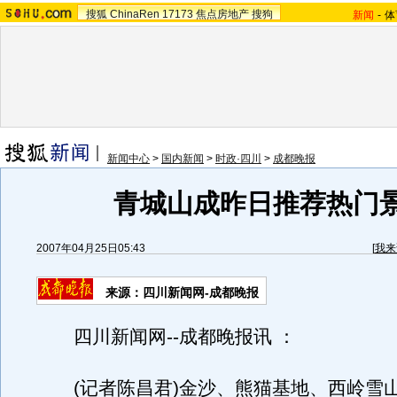
搜狐
ChinaRen
17173
焦点房地产
搜狗
新闻
-
体
新闻中心
>
国内新闻
>
时政·四川
>
成都晚报
青城山成昨日推荐热门
2007年04月25日05:43
[
我来
来源：四川新闻网-成都晚报
四川新闻网--成都晚报讯 ：
(记者陈昌君)金沙、熊猫基地、西岭雪