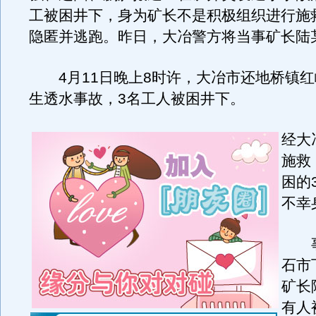
工被困井下，身为矿长不是积极组织进行施
隐匿并逃跑。昨日，大冶警方将当事矿长陆
4月11日晚上8时许，大冶市还地桥镇红
生透水事故，3名工人被困井下。
经大
施救
困的
不幸
事
石市
矿长
有人