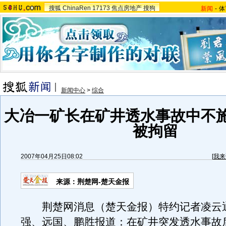
搜狐
ChinaRen
17173
焦点房地产
搜狗
新闻
-
体
新闻中心
>
综合
大冶一矿长在矿井透水事故中不
被拘留
2007年04月25日08:02
[
我来
来源：荆楚网-楚天金报
荆楚网消息（楚天金报）特约记者凌云
强、远国、鹏胜报道：在矿井突发透水事故