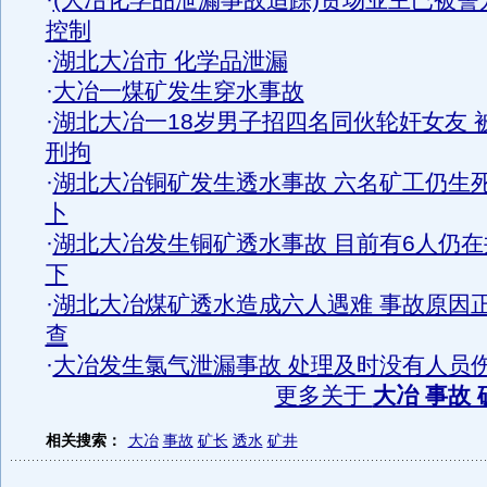
·
(大冶化学品泄漏事故追踪)货场业主已被警
控制
·
湖北大冶市 化学品泄漏
·
大冶一煤矿发生穿水事故
·
湖北大冶一18岁男子招四名同伙轮奸女友 
刑拘
·
湖北大冶铜矿发生透水事故 六名矿工仍生
卜
·
湖北大冶发生铜矿透水事故 目前有6人仍在
下
·
湖北大冶煤矿透水造成六人遇难 事故原因
查
·
大冶发生氯气泄漏事故 处理及时没有人员
更多关于
大冶 事故 
相关搜索：
大冶
事故
矿长
透水
矿井