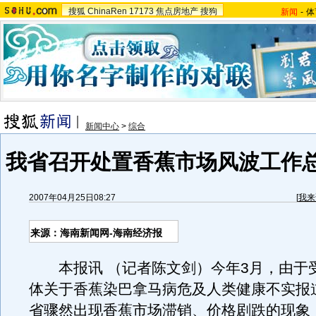
搜狐
ChinaRen
17173
焦点房地产
搜狗
新闻
-
体
新闻中心
>
综合
我省召开处置香蕉市场风波工作
2007年04月25日08:27
[
我来
来源：海南新闻网-海南经济报
本报讯 （记者陈文剑）今年3月，由于
体关于香蕉染巴拿马病危及人类健康不实报
省骤然出现香蕉市场滞销、价格剧跌的现象