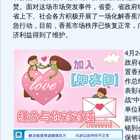
焚。面对这场市场突发事件，省委、省政府
省上下、社会各方积极开展了一场化解香蕉
急行动，目前，香蕉市场秩序已恢复正常，
济利益得到了维护。
4月
政府
置香
作总
表彰
战”
单位
副书
铭到
保铭