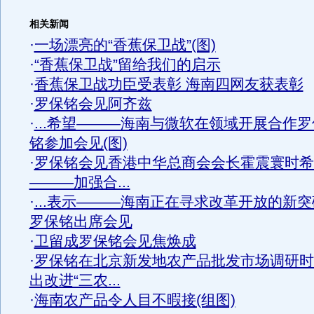
相关新闻
·
一场漂亮的“香蕉保卫战”(图)
·
“香蕉保卫战”留给我们的启示
·
香蕉保卫战功臣受表彰 海南四网友获表彰
·
罗保铭会见阿齐兹
·
...希望———海南与微软在领域开展合作罗
铭参加会见(图)
·
罗保铭会见香港中华总商会会长霍震寰时希
———加强合...
·
...表示———海南正在寻求改革开放的新突
罗保铭出席会见
·
卫留成罗保铭会见焦焕成
·
罗保铭在北京新发地农产品批发市场调研时
出改进“三农...
·
海南农产品令人目不暇接(组图)