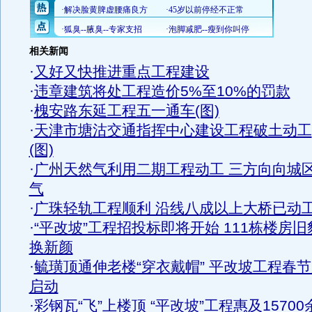
相关新闻
·
又好又快推进重点工程建设
·
违章建筑将处工程造价5%至10%的罚款
·
槐安路东延工程五一通车(图)
·
天津市塘沽交通指挥中心建设工程破土动工
(图)
·
广州天然气利用二期工程动工 三方向向城
气
·
广珠轻轨工程顺利 沿线八成以上大桥已动
·
“平改坡”工程招投标即将开始 111栋楼房旧
换新颜
·
毓璜顶通伸老楼“穿衣戴帽” 平改坡工程春
启动
·
彩钢瓦“飞”上楼顶 “平改坡”工程惠及15700