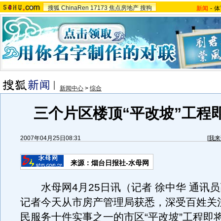
搜狐
ChinaRen
17173
焦点房地产
搜狗
新闻
-
体
新闻中心
>
综合
三个片区楼顶“平改坡”工程
2007年04月25日08:31
[
我来
来源：烟台日报社-水母网
水母网4月25日讯（记者 徐中华 通讯
记者今天从市房产管理局获悉，深受百姓关注
民服务十件实事之一的市区“平改坡”工程即