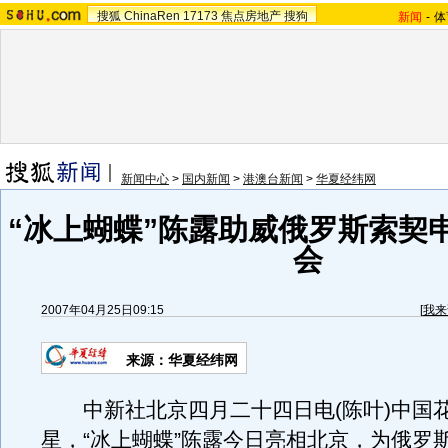
搜狐
ChinaRen
17173
焦点房地产
搜狗
新闻
-
体
新闻中心
>
国内新闻
>
港澳台新闻
>
华夏经纬网
“冰上蝴蝶”陈露助威俄罗斯索契
会
2007年04月25日09:15
[
我来
来源：华夏经纬网
中新社北京四月二十四日电(陈叶)中国
星，“冰上蝴蝶”陈露今日亮相北京，为俄罗