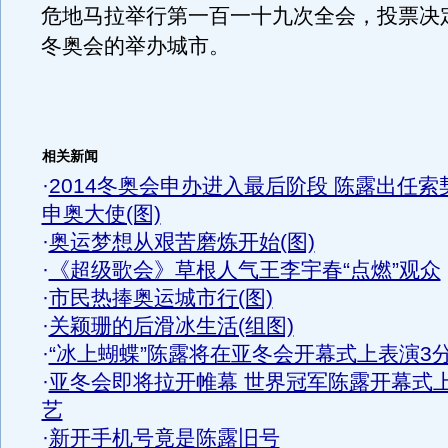
危地马拉举行第一百一十九次全会，投票决
冬奥会的举办城市。
相关新闻
·
2014冬奥会申办进入最后阶段 陈露出任索
申奥大使(图)
·
奥运梦想从艰苦磨炼开始(图)
·
《超级歌会》草根人气王李宇春“点燃”观众
·
市民热捧奥运城市行(图)
·
关颖珊的后滑冰生活(组图)
·
“冰上蝴蝶”陈露将在亚冬会开幕式上表演3
·
亚冬会即将拉开帷幕 世界冠军陈露开幕式
艺
·
新开手机号竟是陈露旧号