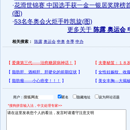
·
花滑世锦赛 中国选手获一金一银居奖牌榜
(图)
·
53名冬奥会火炬手昨凯旋(图)
更多关于
陈露 奥运会 
相关搜索：
陈露
奥运会
申奥
冬季
申办
用户：
匿名
隐藏地址
设为辩论话题
*搜狗拼音输入法，中文处理专家>>