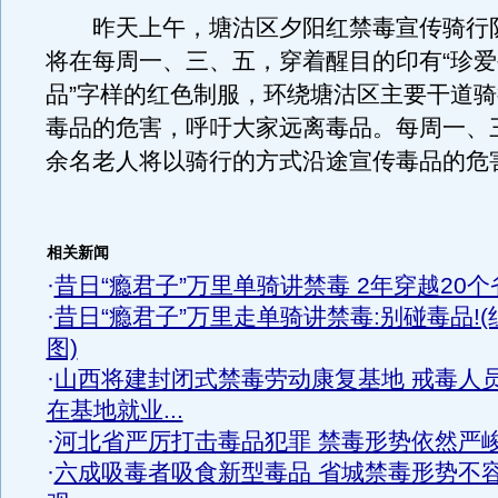
昨天上午，塘沽区夕阳红禁毒宣传骑行
将在每周一、三、五，穿着醒目的印有“珍
品”字样的红色制服，环绕塘沽区主要干道
毒品的危害，呼吁大家远离毒品。每周一、三
余名老人将以骑行的方式沿途宣传毒品的危
相关新闻
·
昔日“瘾君子”万里单骑讲禁毒 2年穿越20个
·
昔日“瘾君子”万里走单骑讲禁毒:别碰毒品!(
图)
·
山西将建封闭式禁毒劳动康复基地 戒毒人
在基地就业...
·
河北省严厉打击毒品犯罪 禁毒形势依然严
·
六成吸毒者吸食新型毒品 省城禁毒形势不