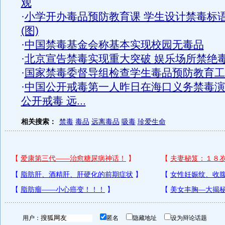
观
·
小学开办毒品预防教育课 学生设计禁毒标
(图)
·
中国禁毒基金会称基本实现校园无毒品
·
北京宣告禁毒实现重大突破 娱乐场所禁绝
·
国家禁毒委督导组检查学生毒品预防教育工
·
中国公开戒毒第一人昨日在海口义务禁毒演
公开戒毒 远...
相关搜索：
禁毒
毒品
远离毒品
吸毒
珍爱生命
用户：
匿名
隐藏地址
设为辩论话题