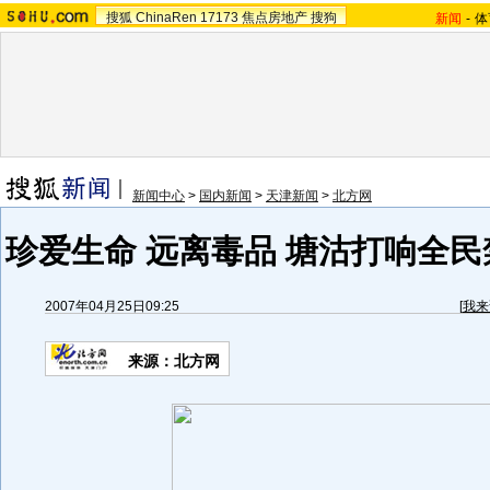
搜狐
ChinaRen
17173
焦点房地产
搜狗
新闻
-
体
新闻中心
>
国内新闻
>
天津新闻
>
北方网
珍爱生命 远离毒品 塘沽打响全民
2007年04月25日09:25
[
我来
来源：北方网