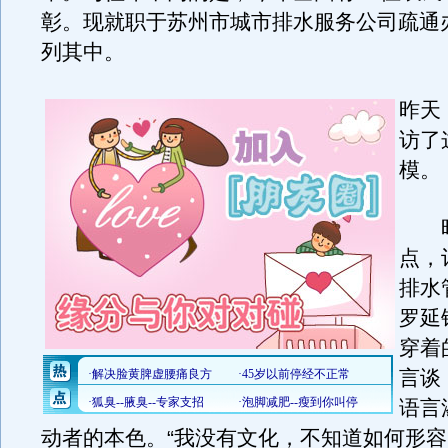
彰。现就职于苏州市城市排水服务公司疏通
列其中。
昨天
访了
模。
昨
点，
排水
罗延
穿着
言谈
语言
动者的本色。“我没有文化，不知道如何形