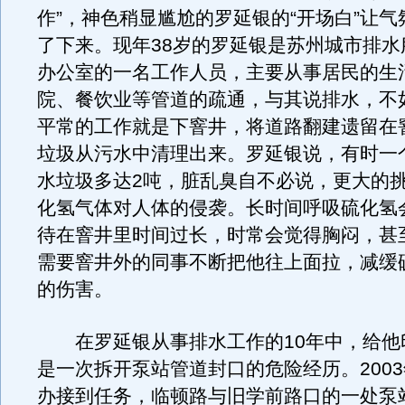
作”，神色稍显尴尬的罗延银的“开场白”让
了下来。现年38岁的罗延银是苏州城市排水
办公室的一名工作人员，主要从事居民的生
院、餐饮业等管道的疏通，与其说排水，不
平常的工作就是下窨井，将道路翻建遗留在
垃圾从污水中清理出来。罗延银说，有时一
水垃圾多达2吨，脏乱臭自不必说，更大的
化氢气体对人体的侵袭。长时间呼吸硫化氢
待在窨井里时间过长，时常会觉得胸闷，甚
需要窨井外的同事不断把他往上面拉，减缓
的伤害。
在罗延银从事排水工作的10年中，给他
是一次拆开泵站管道封口的危险经历。2003
办接到任务，临顿路与旧学前路口的一处泵