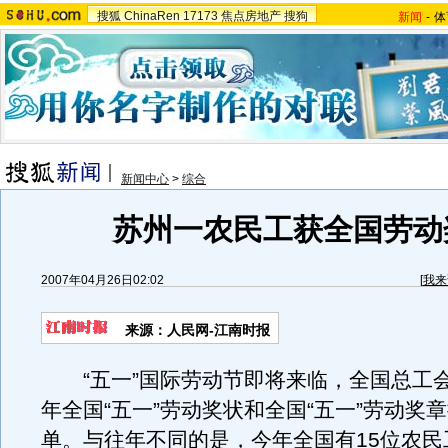
搜狐
ChinaRen
17173
焦点房地产
搜狗
新闻
-
体
新闻中心
>
综合
苏州一农民工获全国劳动
2007年04月26日02:02
[
我来
来源：人民网-江南时报
“五一”国际劳动节即将来临，全国总工会公
年全国“五一”劳动奖状和全国“五一”劳动奖
单。与往年不同的是，今年全国有15位农民