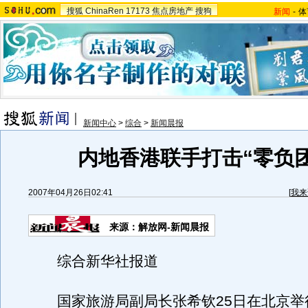
搜狐
ChinaRen
17173
焦点房地产
搜狗
新闻
-
体
新闻中心
>
综合
>
新闻晨报
内地香港联手打击“零负团
2007年04月26日02:41
[
我来
来源：解放网-新闻晨报
综合新华社报道
国家旅游局副局长张希钦25日在北京举行