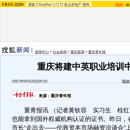
搜狐
ChinaRen
17173
焦点房地产
搜狗
新闻
-
体
新闻中心
>
社会新闻
>
重庆新闻
>
重庆青年报
重庆将建中英职业培训
2007年04月26日05:02
[
我来
来源：重庆青年报
重青报讯 （记者黄钦容 实习生 桂红
也能拿到国外权威机构认证的证书。昨日，
市长“走出去——伦敦资本市场融资洽谈会”