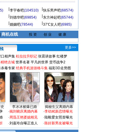
5)
李宇春吧
(104510)
快乐男声吧
(68574)
刘德华吧
(69854)
东方神起吧
(65744)
婚姻吧
(78544)
37℃女人吧
(6985)
商机在线
|
投 资
创 业
健 康
更多>>
对口相声集
杜拉拉升职记
张震讲故事
红楼梦
-精绝古城
世界名著
平凡的世界
货币战争2
毒杀毒专家
经典手机游游格斗集
福彩3D走势图
情史
李冰冰被爆已婚
揭秘生父离婚内幕
孕
·
揭刘晓庆离婚内幕
·
李幼斌新恋情曝光
婚
·
周迅王艳婆媳相见
·
陆毅爱女照首曝光
折
·
刘嘉玲自曝正造人
·
陈好新男友被曝光