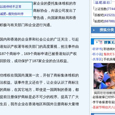
说 吧 排 行
家企业的委托集体维权的市
上证指数
(7744
商标协会，向该公司发出了
苏醒吧
(41523)
警告函，向国家商标局和香
贴图吧
(68789)
积极与有关部门和企业进行沟通。
搜狐分类
内和香港的企业界和社会公众的广泛关注，引起
港知识产权署等相关部门的高度重视，抢注事件由
·
听评书
|
郭德纲
87个商标中，169个商标申请已被香港知识产权
·
听小说
|
鬼吹灯1
·
共享区
|
手机病
回阶段，成功保护了187家企业的合法权益。
维权在我国尚属第一次，开创了商标集体维权的
法权益。该事件意义还在于，让企业认识了商标注
的商标，在其它地方，即使是一国两制的香港，都
揭田壮壮徐帆
提前注册保护商标是必不可少的程序。提高了广大
·
赵薇被爆已经怀
·
李宇春爆遭母逼
生后，我市企业在香港地区和国外注册商标大量增
·
圣诞节明信片八