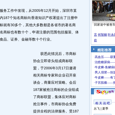
工作中发现，从2005年12月开始，深圳市某
内187个知名商标向香港知识产权署提出了注册申
标就有30多个，其他大多数都是各省市的著名商
回家途中被卷
名商标也有数十个，申请注册的范围包括服装、体
言
何智丽
叶永
食品、证券、金融等数十个行业。
价
精彩推荐
获悉此情况后，市商标
协会立即牵头组成商标联
盟，于2006年3月17日邀请
相关商标专家和企业召开座
谈会，商量应对策略。会后
187家被抢注商标的企业组成
了商标联盟，集体应对商标
相 关 说 吧
抢注事件，市商标协会免费
丛飞
|
夏季
提供全程的法律服务。受187