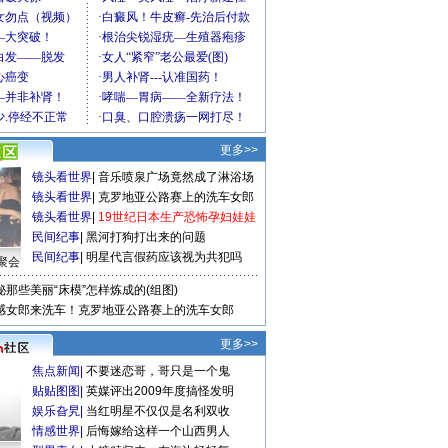
更多>>
镜头看世界
|
音乐喷泉广场竟然成了淋浴场
镜头看世界
|
克罗地亚公路赛上的洗车女郎
镜头看世界
|
19世纪日本生产恐怖孕妇娃娃
民间纪事
|
黑河打狗打出来的问题
民间纪事
|
明星代言假药应该视为共犯吗
聚会
秘那些美丽“床模”怎样炼成的(组图)
感女郎来洗车！克罗地亚公路赛上的洗车女郎
更多>>
焦点新闻
|
不要迷恋哥，哥只是一个鬼
贴贴图图
|
英媒评出2009年度搞怪发明
娱乐旮旯
|
当红明星不仅仅是名利双收
情感世界
|
后悔嫁给这样一个山西男人