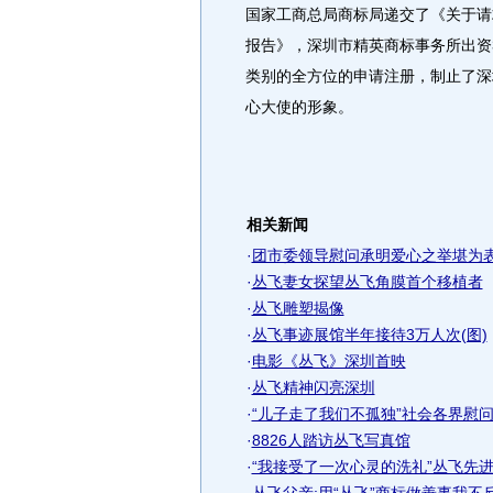
国家工商总局商标局递交了《关于请求
报告》，深圳市精英商标事务所出资
类别的全方位的申请注册，制止了深
心大使的形象。
相关新闻
·
团市委领导慰问承明爱心之举堪为
·
丛飞妻女探望丛飞角膜首个移植者
·
丛飞雕塑揭像
·
丛飞事迹展馆半年接待3万人次(图)
·
电影《丛飞》深圳首映
·
丛飞精神闪亮深圳
·
“儿子走了我们不孤独”社会各界慰
·
8826人踏访丛飞写真馆
·
“我接受了一次心灵的洗礼”丛飞先进