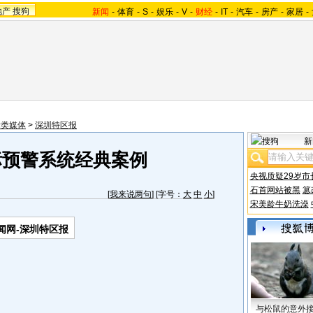
地产
搜狗
新闻
-
体育
-
S
-
娱乐
-
V
-
财经
-
IT
-
汽车
-
房产
-
家居
-
际类媒体
>
深圳特区报
新
标预警系统经典案例
央视质疑29岁市
石首网站被黑
篡
[
我来说两句
] [字号：
大
中
小
]
宋美龄牛奶洗澡
闻网-深圳特区报
与松鼠的意外