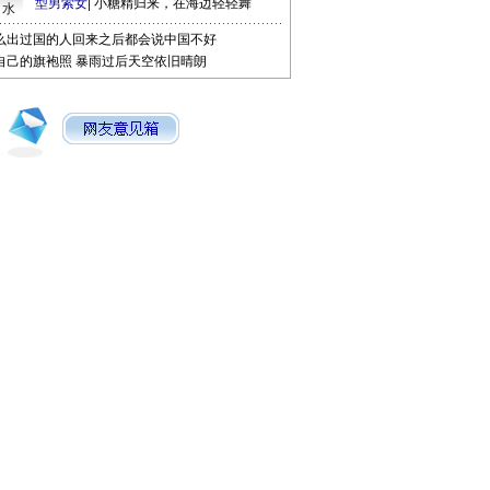
型男索女
|
小糖精归来，在海边轻轻舞
口水
么出过国的人回来之后都会说中国不好
自己的旗袍照
暴雨过后天空依旧晴朗