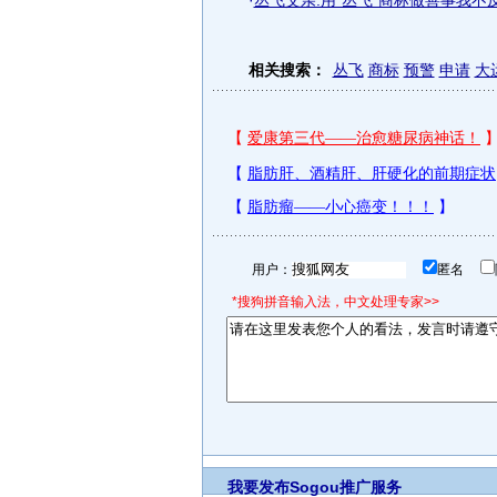
·
丛飞父亲:用“丛飞”商标做善事我不
相关搜索：
丛飞
商标
预警
申请
大
用户：
匿名
*搜狗拼音输入法，中文处理专家>>
我要发布
Sogou推广服务