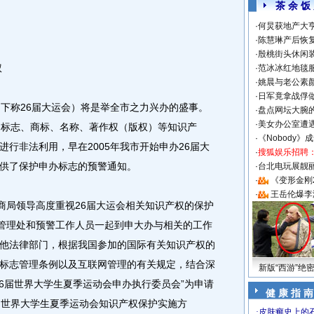
茶 余 饭
·
何炅获地产大亨
·
陈慧琳产后恢复
·
殷桃街头休闲装
权
·
范冰冰红地毯
·
姚晨与老公素
·
日军竟拿战俘
下称26届大运会）将是举全市之力兴办的盛事。
·
盘点网坛大腕
·
美女办公室遭
、标志、商标、名称、著作权（版权）等知识产
·
《Nobody》
行非法利用，早在2005年我市开始申办26届大
·
搜狐娱乐招聘
供了保护申办标志的预警通知。
·
台北电玩展靓丽S
·
《变形金刚
·
王岳伦爆李
局领导高度重视26届大运会相关知识产权的保护
标管理处和预警工作人员一起到申大办与相关的工作
他法律部门，根据我国参加的国际有关知识产权的
标志管理条例以及互联网管理的有关规定，结合深
新版“西游”绝
26届世界大学生夏季运动会申办执行委员会”为申请
健 康 指 南
届世界大学生夏季运动会知识产权保护实施方