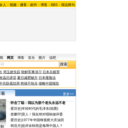
女人
-
视频
-
播客
-
邮件
-
博客
-
BBS
-
我说两句
闻
网页
博客
音乐
图片
说吧
长
邓玉娇失踪
朝鲜军事演习
日本兵赎罪
改温总讲话
夏日减肥秘方
日本瘦脸法
中共卧底结局
慈禧不快乐
侵略中国报告
更多>>
·
怀念丁聪：我以为那个老头永远不老
·
爱历史
|
年轻时代的毛泽东(组图)
·
曾鹏宇
|
雷人！我在绝对唱响做评委
·
爱历史
|
1977年华国锋视察大庆油田
·
韩浩月
|
批评余秋雨是侮辱中国人？
接触