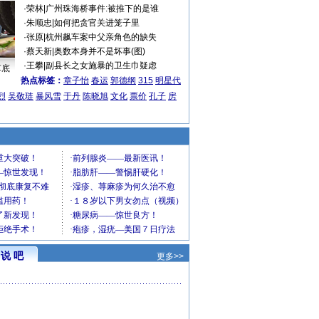
·
荣林
|
广州珠海桥事件:被推下的是谁
·
朱顺忠
|
如何把贪官关进笼子里
·
张原
|
杭州飙车案中父亲角色的缺失
·
蔡天新
|
奥数本身并不是坏事(图)
·
王攀
|
副县长之女施暴的卫生巾疑虑
车底
热点标签：
章子怡
春运
郭德纲
315
明星代
烈
吴敬琏
暴风雪
于丹
陈晓旭
文化
票价
孔子
房
说 吧
更多>>