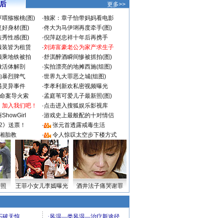
 后
更多>>
喂猕猴桃(图)
·
独家：章子怡带妈妈看电影
好身材(图)
·
佟大为马伊琍再度牵手(图)
秀性感(图)
·
倪萍赵忠祥十年后再携手
服装皆为租赁
·
刘涛富豪老公为家产求生子
颜乘地铁被拍
·
舒淇醉酒瞬间惨被抓拍(图)
做活体解剖
·
实拍漂亮的地摊西施(组图)
的暴烈脾气
·
世界九大罪恶之城(组图)
遇灵异事件
·
李孝利新欢私密视频曝光
成命案导火索
·
孟庭苇可爱儿子最新照(图)
：加入我们吧！
·
点击进入搜狐娱乐影视库
howGirl
·
游戏史上最般配的十对情侣
2》送票！
·
张元首透露戒毒生活
湘胎教
·
令人惊叹太空步下楼方式
密照
王菲小女儿李嫣曝光
酒井法子痛哭谢罪