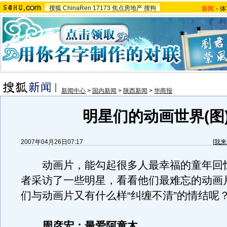
搜狐
ChinaRen
17173
焦点房地产
搜狗
新闻
-
体
新闻中心
>
国内新闻
>
陕西新闻
>
华商报
明星们的动画世界(图
2007年04月26日07:17
[
我来
动画片，能勾起很多人最幸福的童年回
者采访了一些明星，看看他们最难忘的动画
们与动画片又有什么样“纠缠不清”的情结呢
周彦宏：最爱阿童木