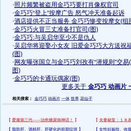
·
照片频繁被盗用金巧巧要打肖像权官司
·
金巧巧“登上”按摩广告 怒气冲天准备起诉
·
酒店提供不正当服务 金巧巧惨变按摩女(组
·
金巧巧火冒三丈准备打官司(图)
·
金巧巧:与吴启华至少不是仇人
·
吴启华将迎娶小女友 旧爱金巧巧大方送祝
(图)
·
网友曝张国立与金巧巧刘孜有“潜规则”交易
图)
·
金巧巧的卡通玩偶家(图)
更多关于
金巧巧 动画片 
相关搜索：
金巧巧
动画片
一休
世界
花仙子