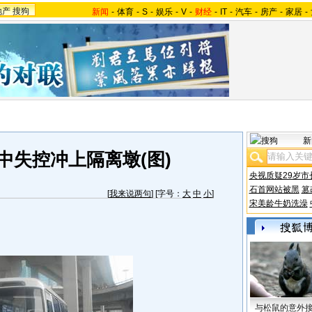
地产
搜狗
新闻
-
体育
-
S
-
娱乐
-
V
-
财经
-
IT
-
汽车
-
房产
-
家居
-
新
中失控冲上隔离墩(图)
央视质疑29岁市
石首网站被黑
篡
[
我来说两句
] [字号：
大
中
小
]
宋美龄牛奶洗澡
与松鼠的意外