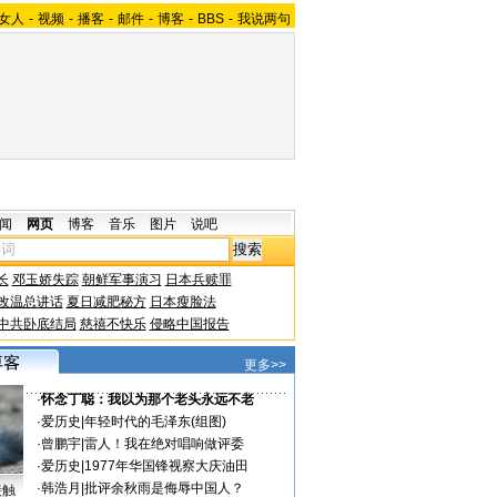
女人
-
视频
-
播客
-
邮件
-
博客
-
BBS
-
我说两句
闻
网页
博客
音乐
图片
说吧
长
邓玉娇失踪
朝鲜军事演习
日本兵赎罪
改温总讲话
夏日减肥秘方
日本瘦脸法
中共卧底结局
慈禧不快乐
侵略中国报告
更多>>
·
怀念丁聪：我以为那个老头永远不老
·
爱历史
|
年轻时代的毛泽东(组图)
·
曾鹏宇
|
雷人！我在绝对唱响做评委
·
爱历史
|
1977年华国锋视察大庆油田
·
韩浩月
|
批评余秋雨是侮辱中国人？
接触