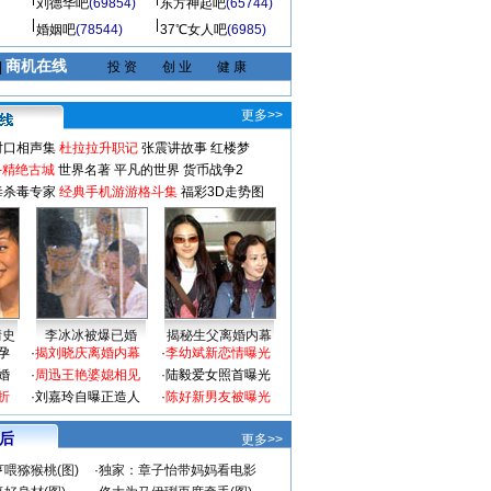
刘德华吧
(69854)
东方神起吧
(65744)
婚姻吧
(78544)
37℃女人吧
(6985)
商机在线
|
投 资
创 业
健 康
更多>>
对口相声集
杜拉拉升职记
张震讲故事
红楼梦
-精绝古城
世界名著
平凡的世界
货币战争2
毒杀毒专家
经典手机游游格斗集
福彩3D走势图
情史
李冰冰被爆已婚
揭秘生父离婚内幕
孕
·
揭刘晓庆离婚内幕
·
李幼斌新恋情曝光
婚
·
周迅王艳婆媳相见
·
陆毅爱女照首曝光
折
·
刘嘉玲自曝正造人
·
陈好新男友被曝光
 后
更多>>
喂猕猴桃(图)
·
独家：章子怡带妈妈看电影