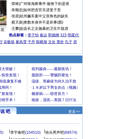
·
荣林
|
广州珠海桥事件:被推下的是谁
·
朱顺忠
|
如何把贪官关进笼子里
·
张原
|
杭州飙车案中父亲角色的缺失
·
蔡天新
|
奥数本身并不是坏事(图)
·
王攀
|
副县长之女施暴的卫生巾疑虑
车底
热点标签：
章子怡
春运
郭德纲
315
明星代
烈
吴敬琏
暴风雪
于丹
陈晓旭
文化
票价
孔子
房
说 吧
更多>>
5)
李宇春吧
(104510)
快乐男声吧
(68574)