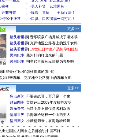
更多>>
镜头看世界
|
音乐喷泉广场竟然成了淋浴场
镜头看世界
|
克罗地亚公路赛上的洗车女郎
镜头看世界
|
19世纪日本生产恐怖孕妇娃娃
民间纪事
|
黑河打狗打出来的问题
民间纪事
|
明星代言假药应该视为共犯吗
聚会
秘那些美丽“床模”怎样炼成的(组图)
感女郎来洗车！克罗地亚公路赛上的洗车女郎
更多>>
焦点新闻
|
不要迷恋哥，哥只是一个鬼
贴贴图图
|
英媒评出2009年度搞怪发明
娱乐旮旯
|
当红明星不仅仅是名利双收
情感世界
|
后悔嫁给这样一个山西男人
型男索女
|
小糖精归来，在海边轻轻舞
口水
么出过国的人回来之后都会说中国不好