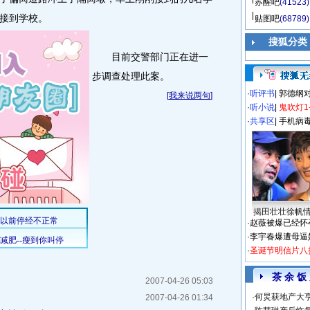
苏醒吧
(41523)
接到学校。
贴图吧
(68789)
搜狐分类
目前交警部门正在进一
步调查处理此案。
·
听评书
|
郭德纲
[
我来说两句
]
·
听小说
|
鬼吹灯1
·
共享区
|
手机病
揭田壮壮徐帆
·
赵薇被爆已经怀
·
李宇春爆遭母逼
·
圣诞节明信片八
茶 余 饭
2007-04-26 05:03
·
何炅获地产大亨
2007-04-26 01:34