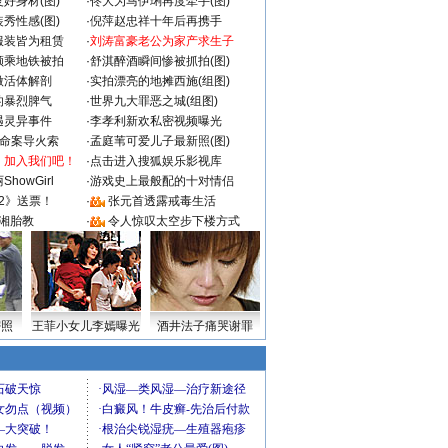
好身材(图)
·
佟大为马伊琍再度牵手(图)
秀性感(图)
·
倪萍赵忠祥十年后再携手
服装皆为租赁
·
刘涛富豪老公为家产求生子
颜乘地铁被拍
·
舒淇醉酒瞬间惨被抓拍(图)
做活体解剖
·
实拍漂亮的地摊西施(组图)
的暴烈脾气
·
世界九大罪恶之城(组图)
遇灵异事件
·
李孝利新欢私密视频曝光
成命案导火索
·
孟庭苇可爱儿子最新照(图)
：加入我们吧！
·
点击进入搜狐娱乐影视库
howGirl
·
游戏史上最般配的十对情侣
2》送票！
·
张元首透露戒毒生活
湘胎教
·
令人惊叹太空步下楼方式
密照
王菲小女儿李嫣曝光
酒井法子痛哭谢罪