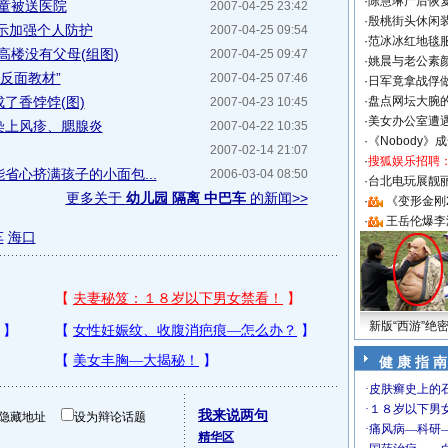
·
陈慧琳产后恢复
儿童被送医院
2007-04-25 23:42
·
殷桃街头休闲装
示加强个人防护
2007-04-25 09:54
·
范冰冰红地毯
高楼没有父母(组图)
2007-04-25 09:47
·
姚晨与老公素
反面教材”
2007-04-25 07:46
·
日军竟拿战俘
了香饽饽(图)
·
盘点网坛大腕
2007-04-23 10:45
·
美女办公室遭
染上风疹、腮腺炎
2007-04-22 10:35
·
《Nobody》
2007-02-14 21:07
·
搜狐娱乐招聘
省心挤满孩子的小面包...
2006-03-04 08:50
·
台北电玩展靓丽S
更多关于
幼儿园 隔离 中巴车
的新闻>>
·
《变形金刚
·
王岳伦爆李
车
海口
新版“西游”绝
健 康 指 南
我来说两句
隐藏地址
设为辩论话题
精华区