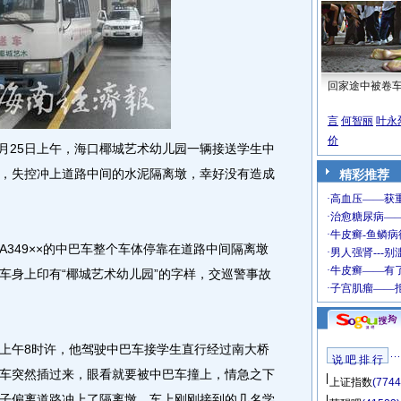
回家途中被卷
言
何智丽
叶永
价
25日上午，海口椰城艺术幼儿园一辆接送学生中
，失控冲上道路中间的水泥隔离墩，幸好没有造成
精彩推荐
49××的中巴车整个车体停靠在道路中间隔离墩
车身上印有“椰城艺术幼儿园”的字样，交巡警事故
午8时许，他驾驶中巴车接学生直行经过南大桥
说 吧 排 行
车突然插过来，眼看就要被中巴车撞上，情急之下
上证指数
(7744
子偏离道路冲上了隔离墩，车上刚刚接到的几名学