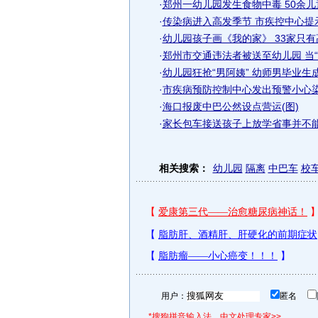
·
郑州一幼儿园发生食物中毒 50余
·
传染病进入高发季节 市疾控中心提
·
幼儿园孩子画《我的家》 33家只有
·
郑州市交通违法者被送至幼儿园 当“
·
幼儿园狂抢“男阿姨” 幼师男毕业生成
·
市疾病预防控制中心发出预警小心
·
海口报废中巴公然设点营运(图)
·
家长包车接送孩子上放学省事并不能
相关搜索：
幼儿园
隔离
中巴车
校
用户：
匿名
*搜狗拼音输入法，中文处理专家>>