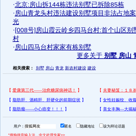
·
北京:房山拆144栋违法别墅已拆除85栋
·
房山青龙头村违法建设别墅项目非法占地案
光
·
[008号]房山霞云岭乡四马台村:首个山区别
村
·
房山四马台村家家有栋别墅
更多关于
别墅 房山 
相关搜索：
别墅
房山
青龙
新农村建设
建设
用户：
匿名
隐藏地址
设为辩论话题
*搜狗拼音输入法，中文处理专家>>