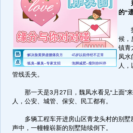
的“
拆
候，
镇青
凤水
人，
管线丢失。
那一天是3月27日，魏凤水看见“上面”
人，公安、城管、保安、民工都有。
多辆工程车开进房山区青龙头村的别墅
声中，一幢幢崭新的别墅陆续倒下。