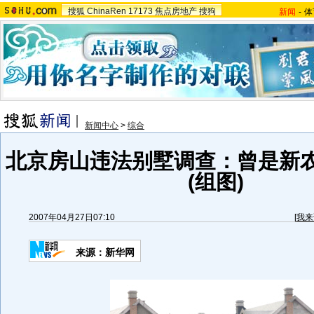
搜狐
ChinaRen
17173
焦点房地产
搜狗
新闻
-
体
新闻中心
>
综合
北京房山违法别墅调查：曾是新
(组图)
2007年04月27日07:10
[
我来
来源：新华网