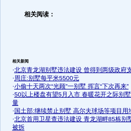
相关阅读：
相关新闻
·
北京青龙湖别墅违法建设 曾得到两级政府
·
周庄:别墅每平米5500元
·
小偷十天两次“光顾”一别墅 挥言“下次再来”
·
50以上楼盘有望5月入市 春暖花开之际别
量
·
国土部:继续禁止别墅 高尔夫球场等项目用
·
北京首用卫星查违法建设 青龙湖畔85栋别
被拆