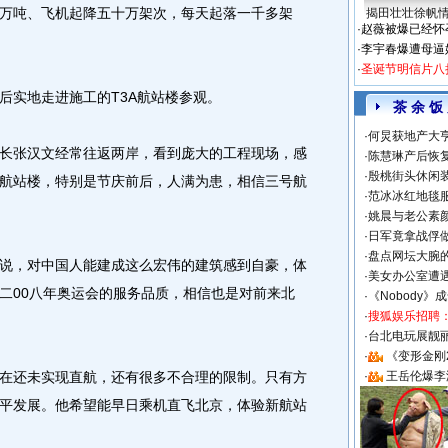
万吨、飞机起降五十万架次，每天起落一千多架
揭田壮壮徐帆
·
赵薇被爆已经怀
·
李宇春爆遭母逼
·
圣诞节明信片八
实地走进施工的T3A航站楼参观。
茶 余 饭
·
何炅获地产大亨
张汉文经常往返两岸，看到庞大的工程现场，感
·
陈慧琳产后恢复
·
殷桃街头休闲装
航站楼，特别是节庆前后，人满为患，相信三号航
·
范冰冰红地毯
·
姚晨与老公素
·
日军竟拿战俘
·
盘点网坛大腕
，对中国人能建成这么宏伟的建筑感到自豪，体
·
美女办公室遭
二00八年奥运会的服务品质，相信也是对前来北
·
《Nobody》
·
搜狐娱乐招聘
·
台北电玩展靓丽S
·
《变形金刚
还未实现直航，还有很多不合理的限制。只有方
·
王岳伦爆李
平发展。他希望能早日乘机直飞北京，体验新航站