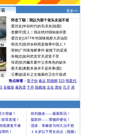
更多>>
·
怀念丁聪：我以为那个老头永远不老
·
爱历史
|
年轻时代的毛泽东(组图)
·
曾鹏宇
|
雷人！我在绝对唱响做评委
·
爱历史
|
1977年华国锋视察大庆油田
·
韩浩月
|
批评余秋雨是侮辱中国人？
接触
·
荣林
|
广州珠海桥事件:被推下的是谁
·
朱顺忠
|
如何把贪官关进笼子里
·
张原
|
杭州飙车案中父亲角色的缺失
·
蔡天新
|
奥数本身并不是坏事(图)
·
王攀
|
副县长之女施暴的卫生巾疑虑
车底
热点标签：
章子怡
春运
郭德纲
315
明星代
烈
吴敬琏
暴风雪
于丹
陈晓旭
文化
票价
孔子
房