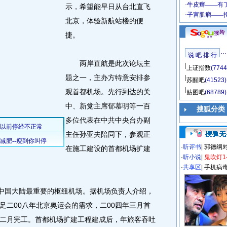
示，希望能早日从台北直飞
北京，体验新航站楼的便
捷。
说 吧 排 行
两岸直航是此次论坛主
上证指数
(7744
题之一，主办方特意安排参
苏醒吧
(41523)
观首都机场。先行到达的关
贴图吧
(68789)
中、新党主席郁慕明等一百
搜狐分类
多位代表在中共中央台办副
主任孙亚夫陪同下，参观正
·
听评书
|
郭德纲
在施工建设的首都机场扩建
·
听小说
|
鬼吹灯1
·
共享区
|
手机病
中国大陆最重要的枢纽机场。据机场负责人介绍，
足二00八年北京奥运会的需求，二00四年三月首
二月完工。首都机场扩建工程建成后，年旅客吞吐