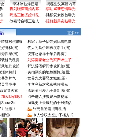
情史
李冰冰被爆已婚
揭秘生父离婚内幕
孕
·
揭刘晓庆离婚内幕
·
李幼斌新恋情曝光
婚
·
周迅王艳婆媳相见
·
陆毅爱女照首曝光
折
·
刘嘉玲自曝正造人
·
陈好新男友被曝光
 后
更多>>
喂猕猴桃(图)
·
独家：章子怡带妈妈看电影
好身材(图)
·
佟大为马伊琍再度牵手(图)
秀性感(图)
·
倪萍赵忠祥十年后再携手
服装皆为租赁
·
刘涛富豪老公为家产求生子
颜乘地铁被拍
·
舒淇醉酒瞬间惨被抓拍(图)
做活体解剖
·
实拍漂亮的地摊西施(组图)
的暴烈脾气
·
世界九大罪恶之城(组图)
遇灵异事件
·
李孝利新欢私密视频曝光
成命案导火索
·
孟庭苇可爱儿子最新照(图)
：加入我们吧！
·
点击进入搜狐娱乐影视库
howGirl
·
游戏史上最般配的十对情侣
2》送票！
·
张元首透露戒毒生活
湘胎教
·
令人惊叹太空步下楼方式