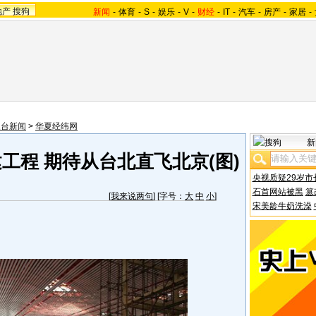
地产
搜狗
新闻
-
体育
-
S
-
娱乐
-
V
-
财经
-
IT
-
汽车
-
房产
-
家居
-
澳台新闻
>
华夏经纬网
新
工程 期待从台北直飞北京(图)
央视质疑29岁市
石首网站被黑
篡
[
我来说两句
] [字号：
大
中
小
]
宋美龄牛奶洗澡