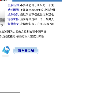
焦点新闻
|
不要迷恋哥，哥只是一个鬼
贴贴图图
|
英媒评出2009年度搞怪发明
娱乐旮旯
|
当红明星不仅仅是名利双收
情感世界
|
后悔嫁给这样一个山西男人
型男索女
|
小糖精归来，在海边轻轻舞
口水
么出过国的人回来之后都会说中国不好
自己的旗袍照
暴雨过后天空依旧晴朗