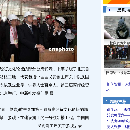
与松鼠的意外
贸文化论坛的部分台湾代表，乘车参观了北京首
回家途中被卷
站楼工地，代表包括中国国民党副主席关中以及国
言
何智丽
叶永
表以及企业界、学界人士百余人。第三届两岸经贸
价
北京举行。中新社发盛佳鹏 摄
精彩推荐
者 曾嘉)前来参加第三届两岸经贸文化论坛的部
场，参观正在建设施工的三号航站楼工程。
中国国
民党副主席关中参观后表