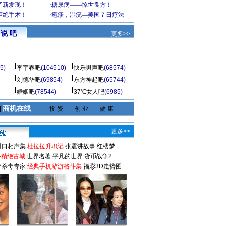
说 吧
更多>>
5)
李宇春吧
(104510)
快乐男声吧
(68574)
刘德华吧
(69854)
东方神起吧
(65744)
婚姻吧
(78544)
37℃女人吧
(6985)
商机在线
|
投 资
创 业
健 康
更多>>
对口相声集
杜拉拉升职记
张震讲故事
红楼梦
-精绝古城
世界名著
平凡的世界
货币战争2
毒杀毒专家
经典手机游游格斗集
福彩3D走势图