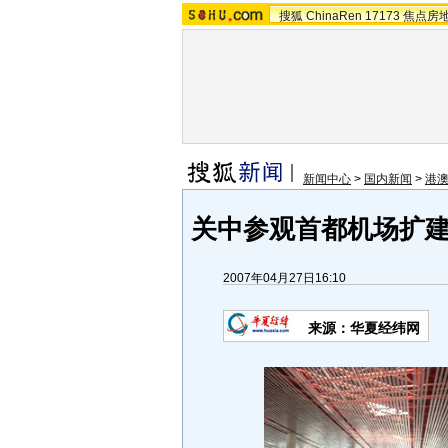
搜狐
ChinaRen
17173
焦点房
新闻中心
>
国内新闻
>
港
关中参观首都机场扩建
2007年04月27日16:10
来源：华夏经纬网