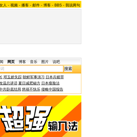
女人
-
视频
-
播客
-
邮件
-
博客
-
BBS
-
我说两句
闻
网页
博客
音乐
图片
说吧
长
邓玉娇失踪
朝鲜军事演习
日本兵赎罪
改温总讲话
夏日减肥秘方
日本瘦脸法
中共卧底结局
慈禧不快乐
侵略中国报告