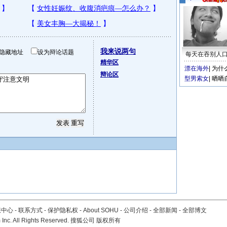
我来说两句
隐藏地址
设为辩论话题
每天在吞别人
精华区
漂在海外
|
为什
辩论区
型男索女
|
晒晒
服中心
-
联系方式
-
保护隐私权
-
About SOHU
-
公司介绍
-
全部新闻
-
全部博文
Inc. All Rights Reserved. 搜狐公司
版权所有