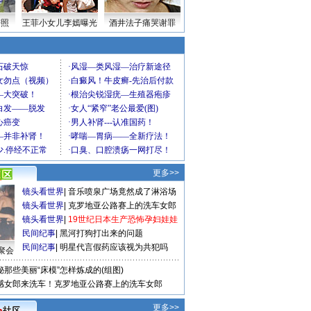
密照
王菲小女儿李嫣曝光
酒井法子痛哭谢罪
更多>>
镜头看世界
|
音乐喷泉广场竟然成了淋浴场
镜头看世界
|
克罗地亚公路赛上的洗车女郎
镜头看世界
|
19世纪日本生产恐怖孕妇娃娃
民间纪事
|
黑河打狗打出来的问题
民间纪事
|
明星代言假药应该视为共犯吗
聚会
秘那些美丽“床模”怎样炼成的(组图)
感女郎来洗车！克罗地亚公路赛上的洗车女郎
更多>>