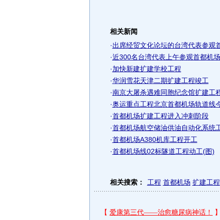
相关新闻
·
出席经贸文化论坛的台湾代表参观首
·
近300名台湾代表上午参观首都机场
·
加快新建扩建学校工程
·
华润雪花天津二期扩建工程竣工
·
南京大屠杀遇难同胞纪念馆扩建工程
·
奥运重点工程北京首都机场轨道线
·
首都机场扩建工程进入冲刺阶段
·
首都机场航空储油供油自动化系统
·
首都机场A380机库工程开工
·
首都机场线02标隧道工程动工(图)
相关搜索：
工程
首都机场
扩建工程