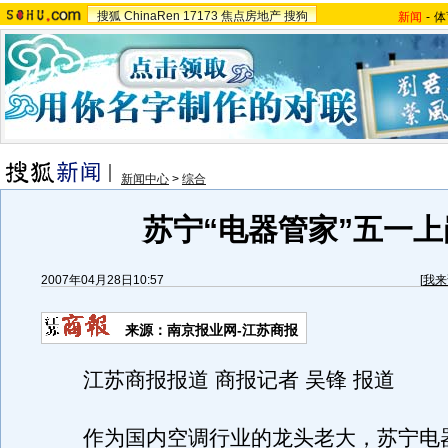
搜狐
ChinaRen
17173
焦点房地产
搜狗
新闻
-
体
新闻中心
>
综合
苏宁“电器管家”五一上
2007年04月28日10:57
[
我来
来源：南京报业网-江苏商报
江苏商报报道 商报记者 吴锋 报道
作为国内空调行业的龙头老大，苏宁电