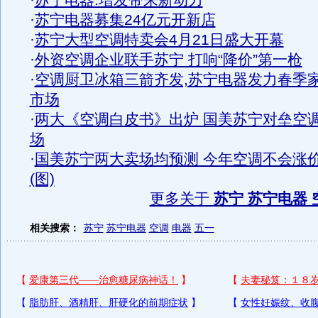
·
苏宁电器:增发带来新动力
·
苏宁电器募集24亿元开新店
·
苏宁大型空调特卖会4月21日盛大开幕
·
外资空调企业联手苏宁 打响“降价”第一枪
·
空调厨卫冰箱三箭齐发,苏宁电器发力春季
市场
·
两大《空调白皮书》出炉 国美苏宁对垒空
场
·
国美苏宁两大卖场均预测 今年空调不会涨
(图)
更多关于
苏宁 苏宁电器 
相关搜索：
苏宁
苏宁电器
空调
电器
五一