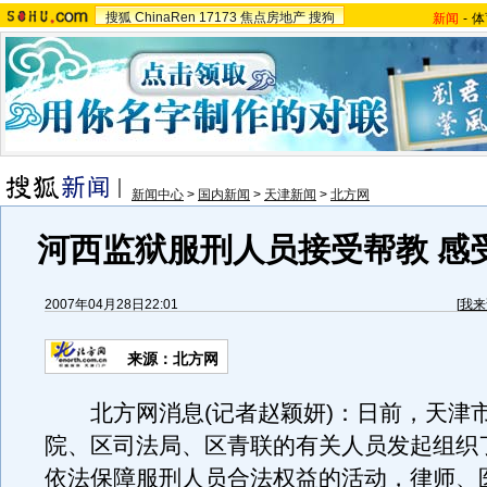
搜狐
ChinaRen
17173
焦点房地产
搜狗
新闻
-
体
新闻中心
>
国内新闻
>
天津新闻
>
北方网
河西监狱服刑人员接受帮教 感
2007年04月28日22:01
[
我来
来源：北方网
北方网消息(记者赵颖妍)：日前，天津
院、区司法局、区青联的有关人员发起组织
依法保障服刑人员合法权益的活动，律师、