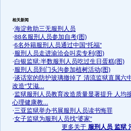
相关新闻
·
海淀救助三无服刑人员
·
88名服刑人员参加自考(图)
·
6名外籍服刑人员通过中国“托福”
·
服刑人员走进渝洽会叫卖专利(图)
·
白银监狱:半数服刑人员吃过生日蛋糕(图)
·
服刑人员到门头沟参加植树活动(图)
·
谈话室的防护玻璃撤掉了 清流监狱直属六
改造“艾滋...
·
监狱服刑人员教育改造质量显著提升 人均
心理健康教...
·
三亚监狱举办书展服刑人员读书悔罪
·
女子监狱为服刑人员找“婆家”
更多关于
服刑人员 监狱 