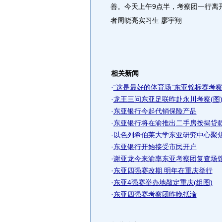
善。今天上午9点半，考察团一行离
者周晓亮实习生 廖宇翔
相关新闻
·
“这是最好的体育场”东亚锦标赛考察
·
龙王三问东亚足联昨赴永川考察(图
·
东亚银行今起代销保险产品
·
东亚银行将在渝推出二手房按揭贷
·
以色列希伯莱大学东亚研究中心聚
·
东亚银行开始接受市民开户
·
谢亚龙今来渝率东亚考察团复查场馆
·
东亚四强赛改期 明年在重庆举行
·
东亚4强赛举办地敲定重庆(组图)
·
东亚四强赛考察团昨晚抵渝