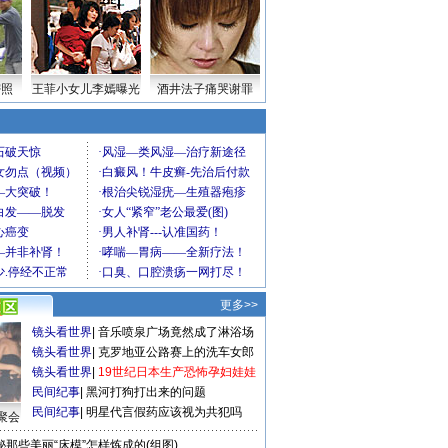
密照
王菲小女儿李嫣曝光
酒井法子痛哭谢罪
更多>>
镜头看世界
|
音乐喷泉广场竟然成了淋浴场
镜头看世界
|
克罗地亚公路赛上的洗车女郎
镜头看世界
|
19世纪日本生产恐怖孕妇娃娃
民间纪事
|
黑河打狗打出来的问题
民间纪事
|
明星代言假药应该视为共犯吗
聚会
秘那些美丽“床模”怎样炼成的(组图)