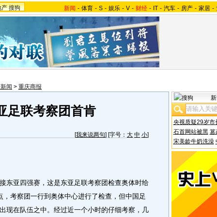
地产
搜狗
新闻
-
体育
-
S
-
娱乐
-
V
-
财经
-
IT
-
汽车
-
房产
-
家居
-
庆新闻
>
重庆商报
新
亚足联考察团首肯
央视质疑29岁市
石首网站被黑
篡
[
我来说两句
] [字号：
大
中
小
]
宋美龄牛奶洗澡
东亚四强赛，这是东亚足联考察团检查奥体时给
点，考察团一行到奥体中心进行了检查，但中国足
出现在队伍之中。经过近一个小时的仔细考察，几