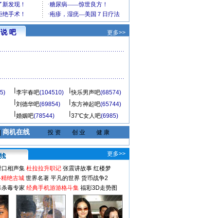
说 吧
更多>>
5)
李宇春吧
(104510)
快乐男声吧
(68574)
刘德华吧
(69854)
东方神起吧
(65744)
婚姻吧
(78544)
37℃女人吧
(6985)
商机在线
|
投 资
创 业
健 康
更多>>
对口相声集
杜拉拉升职记
张震讲故事
红楼梦
-精绝古城
世界名著
平凡的世界
货币战争2
毒杀毒专家
经典手机游游格斗集
福彩3D走势图