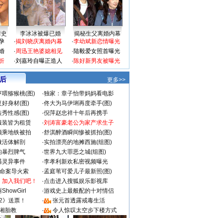
情史
李冰冰被爆已婚
揭秘生父离婚内幕
孕
·
揭刘晓庆离婚内幕
·
李幼斌新恋情曝光
婚
·
周迅王艳婆媳相见
·
陆毅爱女照首曝光
折
·
刘嘉玲自曝正造人
·
陈好新男友被曝光
 后
更多>>
喂猕猴桃(图)
·
独家：章子怡带妈妈看电影
好身材(图)
·
佟大为马伊琍再度牵手(图)
秀性感(图)
·
倪萍赵忠祥十年后再携手
服装皆为租赁
·
刘涛富豪老公为家产求生子
颜乘地铁被拍
·
舒淇醉酒瞬间惨被抓拍(图)
做活体解剖
·
实拍漂亮的地摊西施(组图)
的暴烈脾气
·
世界九大罪恶之城(组图)
遇灵异事件
·
李孝利新欢私密视频曝光
成命案导火索
·
孟庭苇可爱儿子最新照(图)
：加入我们吧！
·
点击进入搜狐娱乐影视库
howGirl
·
游戏史上最般配的十对情侣
2》送票！
·
张元首透露戒毒生活
湘胎教
·
令人惊叹太空步下楼方式