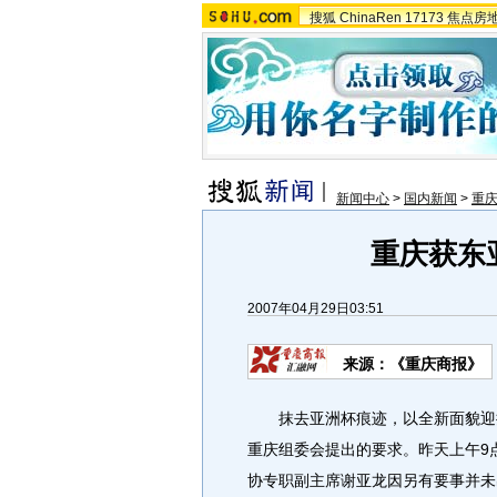
搜狐
ChinaRen
17173
焦点房
新闻中心
>
国内新闻
>
重
重庆获东
2007年04月29日03:51
来源：《重庆商报》
抹去亚洲杯痕迹，以全新面貌迎接
重庆组委会提出的要求。昨天上午9
协专职副主席谢亚龙因另有要事并未