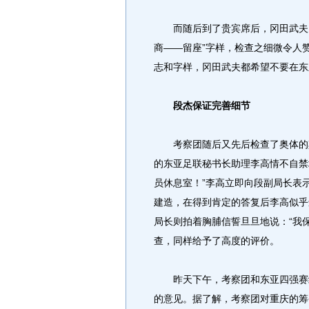
而随后到了贵宾席后，冈田武夫竟
商——留座”字样，检查之细微令人
志和字样，冈田武夫都希望不要在东
段杰保证完善细节
考察团随后又先后检查了奥体的其
的东亚足联秘书长助理李高情不自禁
员休息室！”李高立即向段副局长表
建造，在得到肯定的答复后李高似乎
局长则拍着胸脯信誓旦旦地说：“我
查，同样给予了高度的评价。
昨天下午，考察团和东亚四强赛组
的意见。据了解，考察团对重庆的筹