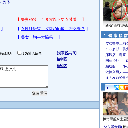
杯
奥体
新版“西游”绝
健 康 指 南
我来说两句
隐藏地址
设为辩论话题
精华区
辩论区
抓拍黑丝袜主题
镜头看世界
|
揭