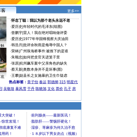
更多>>
·
怀念丁聪：我以为那个老头永远不老
·
爱历史
|
年轻时代的毛泽东(组图)
·
曾鹏宇
|
雷人！我在绝对唱响做评委
·
爱历史
|
1977年华国锋视察大庆油田
·
韩浩月
|
批评余秋雨是侮辱中国人？
接触
·
荣林
|
广州珠海桥事件:被推下的是谁
·
朱顺忠
|
如何把贪官关进笼子里
·
张原
|
杭州飙车案中父亲角色的缺失
·
蔡天新
|
奥数本身并不是坏事(图)
·
王攀
|
副县长之女施暴的卫生巾疑虑
车底
热点标签：
章子怡
春运
郭德纲
315
明星代
烈
吴敬琏
暴风雪
于丹
陈晓旭
文化
票价
孔子
房