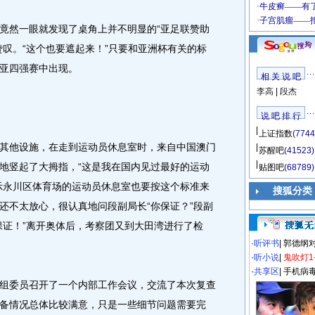
然一眼就发现了桌角上并不明显的“亚足联赞助
赞叹。“这个也要遮起来！”只要和亚洲杯有关的标
亚四强赛中出现。
相 关 说 吧
李高
|
段杰
说 吧 排 行
上证指数
(7744
他设施，在走到运动员休息室时，来自中国澳门
苏醒吧
(41523)
地竖起了大拇指，“这是我在国内见过最好的运动
贴图吧
(68789)
示永川区体育场的运动员休息室也要按这个标准来
搜狐分类
还不太放心，很认真地问段副局长“你保证？”段副
保证！”离开奥体后，考察团又到大田湾进行了检
·
听评书
|
郭德纲
·
听小说
|
鬼吹灯1
·
共享区
|
手机病
委员召开了一个内部工作会议，交流了本次复查
备情况总体比较满意，只是一些细节问题需要完