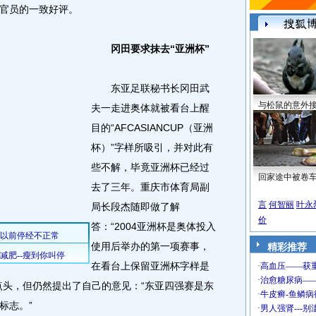
官员的一致好评。
冈田要求抹去“亚洲杯”
东亚足联秘书长冈田武
与松鼠的意外
夫一走进奥体就被看台上醒
目的“AFCASIANCUP（亚洲
杯）”字样所吸引，并对此有
些不解，毕竟亚洲杯已经过
回家途中被卷
去了三年。重庆市体育局副
言
何智丽
叶永
局长段杰随即做了解
价
答：“2004亚洲杯是奥体投入
使用后举办的第一项赛事，
精彩推荐
在看台上保留亚洲杯字样是
点头，但仍然提出了自己的意见：“东亚四强赛是东
标志。”