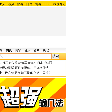
女人
-
视频
-
播客
-
邮件
-
博客
-
BBS
-
我说两句
闻
网页
博客
音乐
图片
说吧
长
邓玉娇失踪
朝鲜军事演习
日本兵赎罪
改温总讲话
夏日减肥秘方
日本瘦脸法
中共卧底结局
慈禧不快乐
侵略中国报告