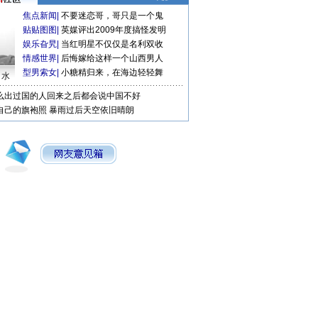
焦点新闻
|
不要迷恋哥，哥只是一个鬼
贴贴图图
|
英媒评出2009年度搞怪发明
娱乐旮旯
|
当红明星不仅仅是名利双收
情感世界
|
后悔嫁给这样一个山西男人
型男索女
|
小糖精归来，在海边轻轻舞
口水
么出过国的人回来之后都会说中国不好
自己的旗袍照
暴雨过后天空依旧晴朗