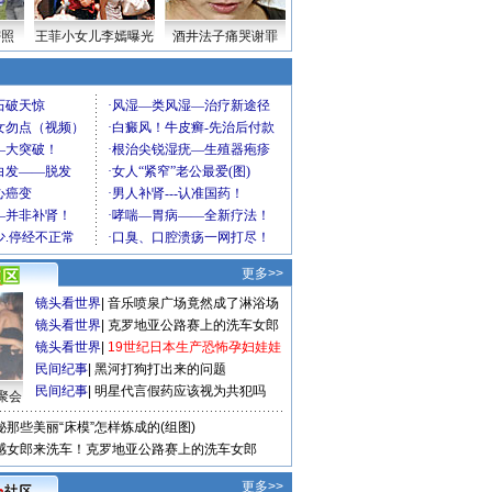
密照
王菲小女儿李嫣曝光
酒井法子痛哭谢罪
更多>>
镜头看世界
|
音乐喷泉广场竟然成了淋浴场
镜头看世界
|
克罗地亚公路赛上的洗车女郎
镜头看世界
|
19世纪日本生产恐怖孕妇娃娃
民间纪事
|
黑河打狗打出来的问题
民间纪事
|
明星代言假药应该视为共犯吗
聚会
秘那些美丽“床模”怎样炼成的(组图)
感女郎来洗车！克罗地亚公路赛上的洗车女郎
更多>>