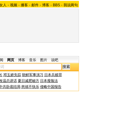
女人
-
视频
-
播客
-
邮件
-
博客
-
BBS
-
我说两句
闻
网页
博客
音乐
图片
说吧
长
邓玉娇失踪
朝鲜军事演习
日本兵赎罪
改温总讲话
夏日减肥秘方
日本瘦脸法
中共卧底结局
慈禧不快乐
侵略中国报告