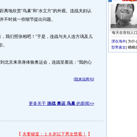
地欣赏“鸟巢”和“水立方”的外观。连战夫妇认
并不时就一些细节提出问题。
每天在吞别人
，我们照张相吧！”于是，连战与夫人连方瑀及儿
漂在海外
|
为什
影。
型男索女
|
晒晒
到北京来亲身体验奥运会，连战笑着说：“我的心
[
我来说两句
]
更多关于
连战 奥运 鸟巢
的新闻>>