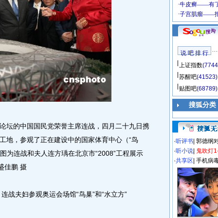
说 吧 排 行
上证指数
(7744
苏醒吧
(41523)
贴图吧
(68789)
搜狐分类
坛的中国国民党荣誉主席连战，四月二十九日携
工地，参观了正在建设中的国家体育中心（“鸟
·
听评书
|
郭德纲
·
听小说
|
鬼吹灯1
图为连战和夫人连方瑀在北京市“2008”工程展示
·
共享区
|
手机病
盛佳鹏 摄
战夫妇参观奥运会场馆“鸟巢”和“水立方”