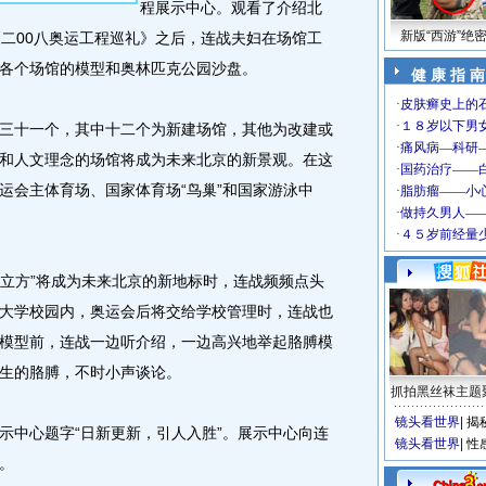
程展示中心。观看了介绍北
新版“西游”绝
《二00八奥运工程巡礼》之后，连战夫妇在场馆工
各个场馆的模型和奥林匹克公园沙盘。
健 康 指 南
十一个，其中十二个为新建场馆，其他为改建或
和人文理念的场馆将成为未来北京的新景观。在这
运会主体育场、国家体育场“鸟巢”和国家游泳中
立方”将成为未来北京的新地标时，连战频频点头
大学校园内，奥运会后将交给学校管理时，连战也
模型前，连战一边听介绍，一边高兴地举起胳膊模
生的胳膊，不时小声谈论。
抓拍黑丝袜主题
镜头看世界
|
揭
中心题字“日新更新，引人入胜”。展示中心向连
镜头看世界
|
性
。