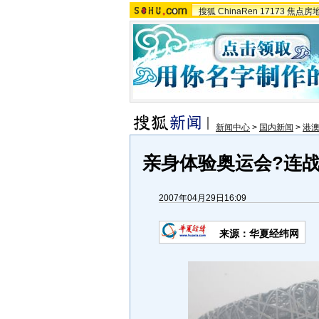
搜狐
ChinaRen
17173
焦点房
新闻中心
>
国内新闻
>
港
亲身体验奥运会?连战
2007年04月29日16:09
来源：华夏经纬网