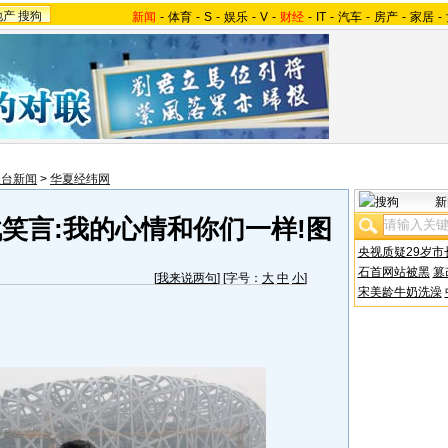
地产
搜狗
新闻
-
体育
-
S
-
娱乐
-
V
-
财经
-
IT
-
汽车
-
房产
-
家居
-
澳台新闻
>
华夏经纬网
新
笑言:我的心情和你们一样!图
央视质疑29岁市
石首网站被黑
篡
[
我来说两句
] [字号：
大
中
小
]
宋美龄牛奶洗澡