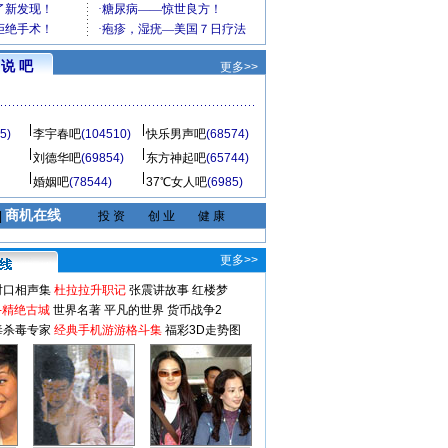
说 吧
更多>>
5)
李宇春吧
(104510)
快乐男声吧
(68574)
刘德华吧
(69854)
东方神起吧
(65744)
婚姻吧
(78544)
37℃女人吧
(6985)
商机在线
|
投 资
创 业
健 康
更多>>
对口相声集
杜拉拉升职记
张震讲故事
红楼梦
-精绝古城
世界名著
平凡的世界
货币战争2
毒杀毒专家
经典手机游游格斗集
福彩3D走势图