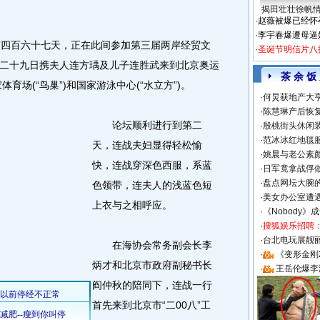
揭田壮壮徐帆
·
赵薇被爆已经怀
·
李宇春爆遭母逼
四百六十七天，正在此间参加第三届两岸经贸文
·
圣诞节明信片八
二十九日携夫人连方瑀及儿子连胜武来到北京奥运
茶 余 饭
育场(“鸟巢”)和国家游泳中心(“水立方”)。
·
何炅获地产大亨
·
陈慧琳产后恢复
论坛顺利进行到第二
·
殷桃街头休闲装
·
范冰冰红地毯
天，连战夫妇显得轻松愉
·
姚晨与老公素
快，连战穿深色西服，系蓝
·
日军竟拿战俘
·
盘点网坛大腕
色领带，连夫人的浅蓝色短
·
美女办公室遭
上衣与之相呼应。
·
《Nobody》
·
搜狐娱乐招聘
·
台北电玩展靓丽S
在海协会常务副会长李
·
《变形金刚
炳才和北京市政府副秘书长
·
王岳伦爆李
阎仲秋的陪同下，连战一行
首先来到北京市“二00八”工