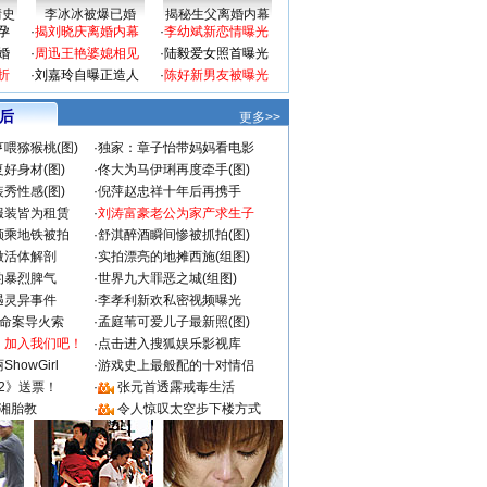
情史
李冰冰被爆已婚
揭秘生父离婚内幕
孕
·
揭刘晓庆离婚内幕
·
李幼斌新恋情曝光
婚
·
周迅王艳婆媳相见
·
陆毅爱女照首曝光
折
·
刘嘉玲自曝正造人
·
陈好新男友被曝光
 后
更多>>
喂猕猴桃(图)
·
独家：章子怡带妈妈看电影
好身材(图)
·
佟大为马伊琍再度牵手(图)
秀性感(图)
·
倪萍赵忠祥十年后再携手
服装皆为租赁
·
刘涛富豪老公为家产求生子
颜乘地铁被拍
·
舒淇醉酒瞬间惨被抓拍(图)
做活体解剖
·
实拍漂亮的地摊西施(组图)
的暴烈脾气
·
世界九大罪恶之城(组图)
遇灵异事件
·
李孝利新欢私密视频曝光
成命案导火索
·
孟庭苇可爱儿子最新照(图)
：加入我们吧！
·
点击进入搜狐娱乐影视库
howGirl
·
游戏史上最般配的十对情侣
2》送票！
·
张元首透露戒毒生活
湘胎教
·
令人惊叹太空步下楼方式