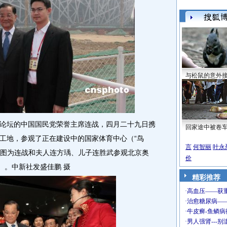
与松鼠的意外
坛的中国国民党荣誉主席连战，四月二十九日携
回家途中被卷
工地，参观了正在建设中的国家体育中心（“鸟
言
何智丽
叶永
）。图为连战和夫人连方瑀、儿子连胜武参观北京奥
价
）。中新社发盛佳鹏 摄
精彩推荐