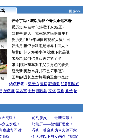
更多>>
·
怀念丁聪：我以为那个老头永远不老
·
爱历史
|
年轻时代的毛泽东(组图)
·
曾鹏宇
|
雷人！我在绝对唱响做评委
·
爱历史
|
1977年华国锋视察大庆油田
·
韩浩月
|
批评余秋雨是侮辱中国人？
接触
·
荣林
|
广州珠海桥事件:被推下的是谁
·
朱顺忠
|
如何把贪官关进笼子里
·
张原
|
杭州飙车案中父亲角色的缺失
·
蔡天新
|
奥数本身并不是坏事(图)
·
王攀
|
副县长之女施暴的卫生巾疑虑
车底
热点标签：
章子怡
春运
郭德纲
315
明星代
烈
吴敬琏
暴风雪
于丹
陈晓旭
文化
票价
孔子
房