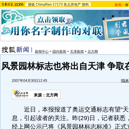
搜狐
ChinaRen
17173
焦点房地产
搜狗
新闻
-
体
新闻中心
>
国内新闻
>
天津新闻
>
北方网
风景园林标志也将出自天津 争取
2007年04月30日12:45
[
我来
来源：北方网
近日，本报报道了奥运交通标志有望“天
息，引起读者的关注。昨(29)日，记者获悉
经上网公示已将《风景园林标志标准》正式