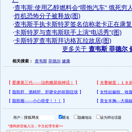
·
查韦斯:使用乙醇燃料会“喂饱汽车” 饿死穷
·
炸机恐怖分子被释放(图)
·
查韦斯手执卡斯特罗签名信称老卡正在康复
·
卡斯特罗与查韦斯联手上演“电话秀”(图)
·
卡斯特罗查韦斯拜访格瓦拉故居(图)
更多关于
查韦斯 菲德尔 
相关搜索：
查韦斯
菲德尔
健康
用户：
匿名
隐藏地址
设为辩论话题
*搜狗拼音输入法，中文处理专家>>