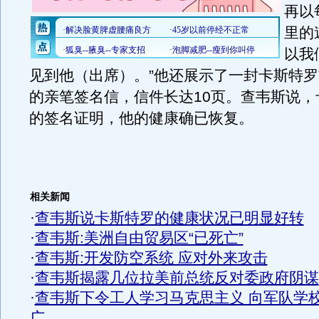
再以
里的
以我
见到他（出席）。”他还展示了一封卡斯特
的亲笔签名信，信件长达10页。查韦斯说，
的签名证明，他的健康确已恢复。
相关新闻
·
查韦斯说卡斯特罗的健康状况已明显好转
·
查韦斯:美洲自由贸易区“已死亡”
·
查韦斯:开发防空系统 应对外来攻击
·
查韦斯揭露几位拉美前总统反对委政府阴谋
·
查韦斯下令工人学习马克思主义 向军队学
广