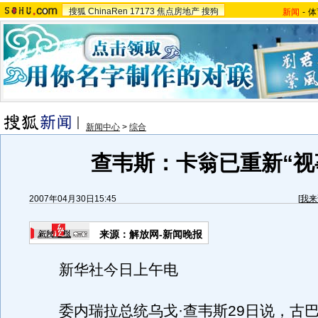
搜狐
ChinaRen
17173
焦点房地产
搜狗
新闻
-
体
新闻中心
>
综合
查韦斯：卡翁已重新“视
2007年04月30日15:45
[
我来
来源：解放网-新闻晚报
新华社今日上午电
委内瑞拉总统乌戈·查韦斯29日说，古巴