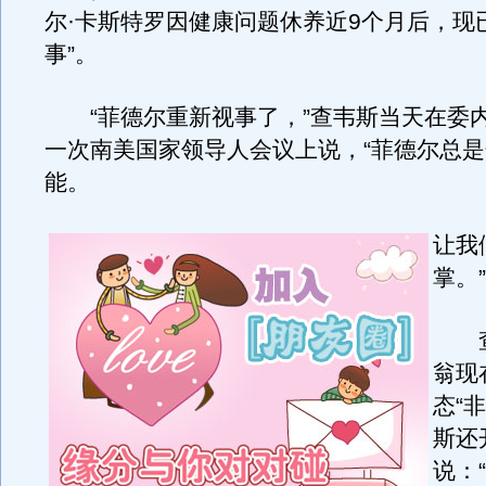
尔·卡斯特罗因健康问题休养近9个月后，现
事”。
“菲德尔重新视事了，”查韦斯当天在委
一次南美国家领导人会议上说，“菲德尔总
能。
让我
掌。”
查
翁现
态“
斯还
说：