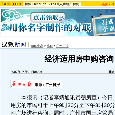
搜狐
ChinaRen
17173
焦点房地产
搜狗
新闻
-
体
新闻中心
>
综合
>
广州日报
经济适用房申购咨询
2007年05月01日06:06
[
我来
来源：广州日报
本报讯（记者李婧通讯员穗房宣）今日,
用房的市民可于上午9时30分至下午3时30
南广场进行咨询。届时，广州市国土房管局