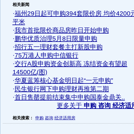
相关新闻
·
福州29日起可申购394套限价房 均价4200元
平米
·
我市首批限价商品房昨日开始申购
·
鹏华优质治理5月8日限量申购
·
招行五一理财套餐主打新股申购
·
75万港人申购中信银行
·
交行A股申购资金创新高 冻结资金有望超
14500亿(图)
·
华夏蓝筹核心基金明日起“一元申购”
·
民生银行网下申购理财再推第二期
·
首日售罄提前结束集中申购国泰金鼎关..
更多关于
申购 咨询 经济适
相关搜索：
申购
咨询
经济适用房