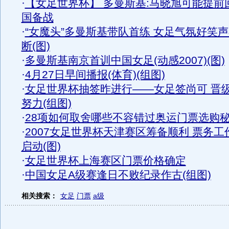
·
【女足世界杯】 多曼斯基:马晓旭可能提前
国备战
·
“女魔头”多曼斯基带队首练 女足气氛好笑
断(图)
·
多曼斯基南京首训中国女足(动感2007)(图)
·
4月27日早间播报(体育)(组图)
·
女足世界杯抽签昨进行——女足签尚可 晋
努力(组图)
·
28项如何取舍哪些不容错过奥运门票选购
·
2007女足世界杯天津赛区筹备顺利 票务工
启动(图)
·
女足世界杯上海赛区门票价格确定
·
中国女足A级赛逢日不败纪录作古(组图)
相关搜索：
女足
门票
a级