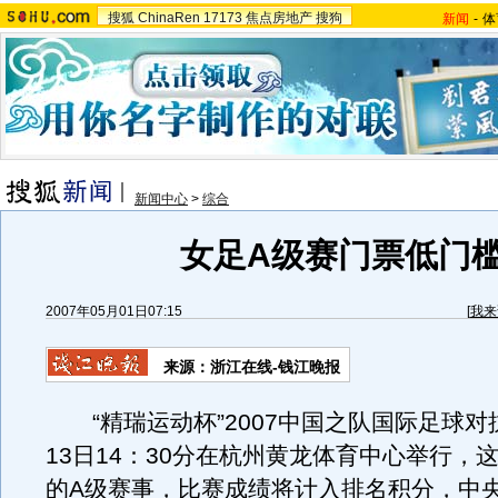
搜狐
ChinaRen
17173
焦点房地产
搜狗
新闻
-
体
新闻中心
>
综合
女足A级赛门票低门
2007年05月01日07:15
[
我来
来源：浙江在线-钱江晚报
“精瑞运动杯”2007中国之队国际足球对
13日14：30分在杭州黄龙体育中心举行，
的A级赛事，比赛成绩将计入排名积分，中