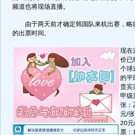
频道也将现场直播。
由于两天前才确定韩国队来杭出赛，略
的出票时间。
现在
价已
个球
的平
贵宾
甲级
张；
元/
20
票：