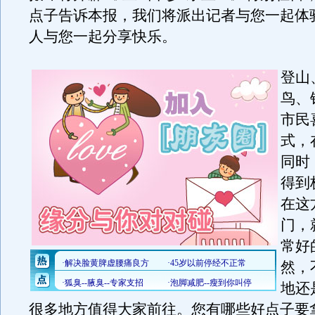
点子告诉本报，我们将派出记者与您一起体
人与您一起分享快乐。
登山
鸟、
市民
式，
同时
得到
在这
门，
常好
然，
地还
很多地方值得大家前往。您有哪些好点子要