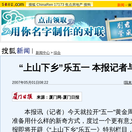
搜狐
ChinaRen
17173
焦点房地产
搜狗
新闻
-
体
新闻中心
>
综合
“上山下乡”乐五一 本报记者
2007年05月01日08:22
[
我来
来源：厦门网-厦门日报
本报讯（记者）今天就拉开“五一”黄金
准备用什么样的新奇方式，度过一个更有意
报即将开辟《“上山下乡”乐五一》特别栏目