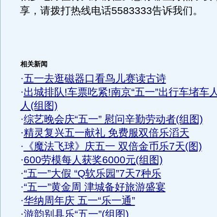
享，请拨打热线电话5583333告诉我们。
相关新闻
·
五一去逛磁器口看鸟儿赛读古诗
·
出城排队!车票吃紧!南京“五一”出行车堵车
人(组图)
·
综艺晚会庆“五一” 慰问辛勤劳动者(组图)
·
精灵复兴五一献礼 免费服双倍乐滔天
·
《魔法飞球》庆五一 双倍金币乐7天(图)
·
600劳模每人获奖6000元(组图)
·
“五一”大假 “Q软乐园”7天7种乐
·
“五一”黄金周 津城备好旅游盛宴
·
华纳周年庆 五一“乐一通”
·
游韵别具乐“五一”(组图)