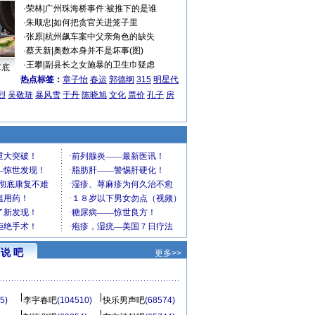
·
荣林
|
广州珠海桥事件:被推下的是谁
·
朱顺忠
|
如何把贪官关进笼子里
·
张原
|
杭州飙车案中父亲角色的缺失
·
蔡天新
|
奥数本身并不是坏事(图)
·
王攀
|
副县长之女施暴的卫生巾疑虑
车底
热点标签：
章子怡
春运
郭德纲
315
明星代
烈
吴敬琏
暴风雪
于丹
陈晓旭
文化
票价
孔子
房
说 吧
更多>>
5)
李宇春吧
(104510)
快乐男声吧
(68574)