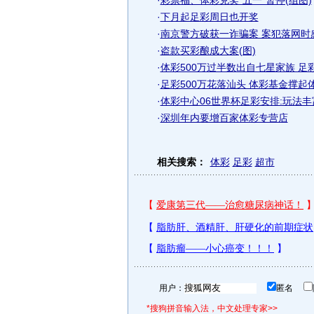
·
彩票福、体彩兑奖“五一”暂停(组图)
·
下月起足彩周日也开奖
·
南京警方破获一诈骗案 案犯落网时
·
盗款买彩酿成大案(图)
·
体彩500万过半数出自七星家族 
·
足彩500万花落汕头 体彩基金撑起
·
体彩中心06世界杯足彩安排:玩法丰
·
深圳年内要增百家体彩专营店
相关搜索：
体彩
足彩
超市
用户：
匿名
*搜狗拼音输入法，中文处理专家>>