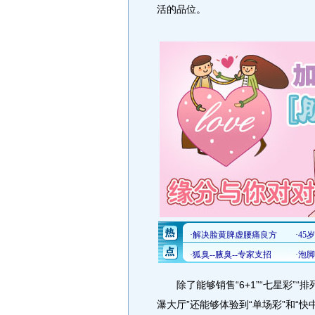
活的品位。
除了能够销售“6+1”“七星彩”“
瀑大厅”还能够体验到“单场彩”和“快