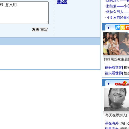
辩论区
抓拍黑丝袜主题
镜头看世界
|
揭
镜头看世界
|
性
每天在吞别人
漂在海外
|
为什