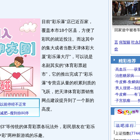
目前“彩乐瀑”店已近百家，
覆盖本市18个区县，方便了
回家途中被卷
彩民的就近投注。而这其中
言
何智丽
叶永
的集大成者当数天津体彩大
价
厦“彩乐瀑大厅”，可以说是
精彩推荐
名副其实的“体育彩票超
市”，它的推出完成了“彩乐
瀑”专营店从量的积累到质的
飞跃，把天津体育彩票销售
网点建设提升到了一个新的
高度。
说 吧 排 行
排列3”等传统的体育彩票各玩法外，彩民朋友在“彩乐
上证指数
(7744
中彩”两种新游戏的乐趣。