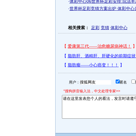
·
体彩中心06世界杯足彩安排:玩法丰
·
世界杯足彩竞猜方案出炉 体彩中心
相关搜索：
足彩
竞猜
体彩中心
用户：
匿名
*搜狗拼音输入法，中文处理专家>>