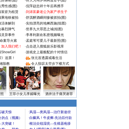
好身材(图)
·
佟大为马伊琍再度牵手(图)
秀性感(图)
·
倪萍赵忠祥十年后再携手
服装皆为租赁
·
刘涛富豪老公为家产求生子
颜乘地铁被拍
·
舒淇醉酒瞬间惨被抓拍(图)
做活体解剖
·
实拍漂亮的地摊西施(组图)
的暴烈脾气
·
世界九大罪恶之城(组图)
遇灵异事件
·
李孝利新欢私密视频曝光
成命案导火索
·
孟庭苇可爱儿子最新照(图)
：加入我们吧！
·
点击进入搜狐娱乐影视库
howGirl
·
游戏史上最般配的十对情侣
2》送票！
·
张元首透露戒毒生活
湘胎教
·
令人惊叹太空步下楼方式
密照
王菲小女儿李嫣曝光
酒井法子痛哭谢罪