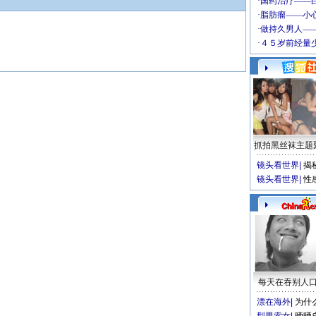
抓拍黑丝袜主题
镜头看世界
|
揭
镜头看世界
|
性
每天在吞别人
漂在海外
|
为什