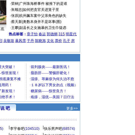
·
荣林
|
广州珠海桥事件:被推下的是谁
·
朱顺忠
|
如何把贪官关进笼子里
·
张原
|
杭州飙车案中父亲角色的缺失
·
蔡天新
|
奥数本身并不是坏事(图)
·
王攀
|
副县长之女施暴的卫生巾疑虑
车底
热点标签：
章子怡
春运
郭德纲
315
明星代
烈
吴敬琏
暴风雪
于丹
陈晓旭
文化
票价
孔子
房
说 吧
更多>>
5)
李宇春吧
(104510)
快乐男声吧
(68574)