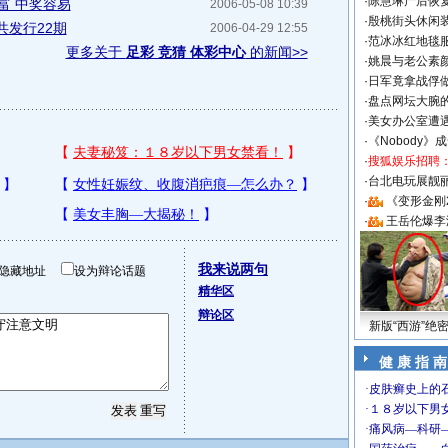
·
陈慧琳产后恢复
富 中奖容易
2006-05-08 10:39
·
殷桃街头休闲装
共发行22期
2006-04-29 12:55
·
范冰冰红地毯
更多关于
足彩 竞猜 体彩中心
的新闻>>
·
姚晨与老公素
·
日军竟拿战俘
·
盘点网坛大腕
·
美女办公室遭
·
《Nobody》
·
搜狐娱乐招聘
·
台北电玩展靓丽S
·
《变形金刚
·
王岳伦爆李
我来说两句
隐藏地址
设为辩论话题
精华区
辩论区
新版“西游”绝
健 康 指 南