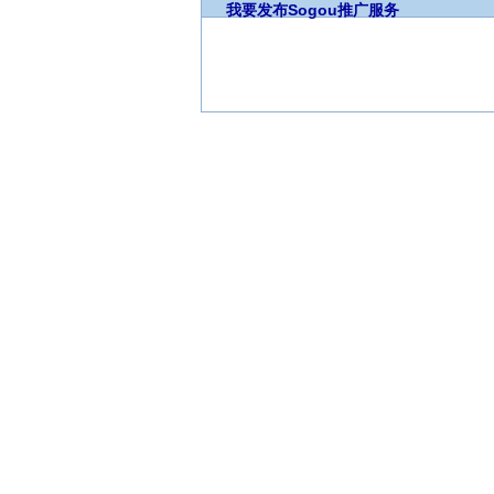
我要发布
Sogou推广服务