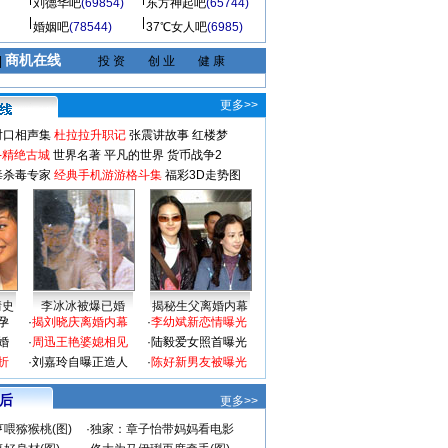
刘德华吧
(69854)
东方神起吧
(65744)
婚姻吧
(78544)
37℃女人吧
(6985)
商机在线
|
投 资
创 业
健 康
更多>>
对口相声集
杜拉拉升职记
张震讲故事
红楼梦
-精绝古城
世界名著
平凡的世界
货币战争2
毒杀毒专家
经典手机游游格斗集
福彩3D走势图
情史
李冰冰被爆已婚
揭秘生父离婚内幕
孕
·
揭刘晓庆离婚内幕
·
李幼斌新恋情曝光
婚
·
周迅王艳婆媳相见
·
陆毅爱女照首曝光
折
·
刘嘉玲自曝正造人
·
陈好新男友被曝光
 后
更多>>
喂猕猴桃(图)
·
独家：章子怡带妈妈看电影