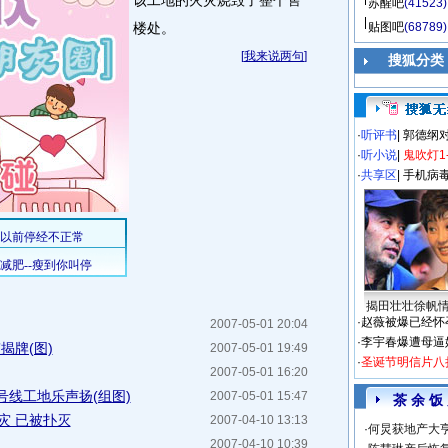
该工地的火灾烧毁了整个售
苏醒吧
(41523)
楼处。
贴图吧
(68789)
[
我来说两句
]
搜狐分类
·
听评书
|
郭德纲
·
听小说
|
鬼吹灯1
·
共享区
|
手机病
揭田壮壮徐帆
·
赵薇被爆已经怀
2007-05-01 20:04
·
李宇春爆遭母逼
揭牌(图)
2007-05-01 19:49
·
圣诞节明信片八
2007-05-01 16:20
号线工地乐声扬(组图)
2007-05-01 15:47
茶 余 饭
灾 已被扑灭
2007-04-10 13:13
·
何炅获地产大亨
2007-04-10 10:39