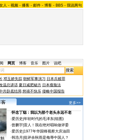
女人
-
视频
-
播客
-
邮件
-
博客
-
BBS
-
我说两句
闻
网页
博客
音乐
图片
说吧
长
邓玉娇失踪
朝鲜军事演习
日本兵赎罪
改温总讲话
夏日减肥秘方
日本瘦脸法
中共卧底结局
慈禧不快乐
侵略中国报告
更多>>
·
怀念丁聪：我以为那个老头永远不老
·
爱历史
|
年轻时代的毛泽东(组图)
·
曾鹏宇
|
雷人！我在绝对唱响做评委
·
爱历史
|
1977年华国锋视察大庆油田
·
韩浩月
|
批评余秋雨是侮辱中国人？
接触