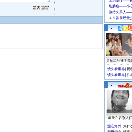
抓拍黑丝袜主题
镜头看世界
|
揭
镜头看世界
|
性
每天在吞别人
漂在海外
|
为什