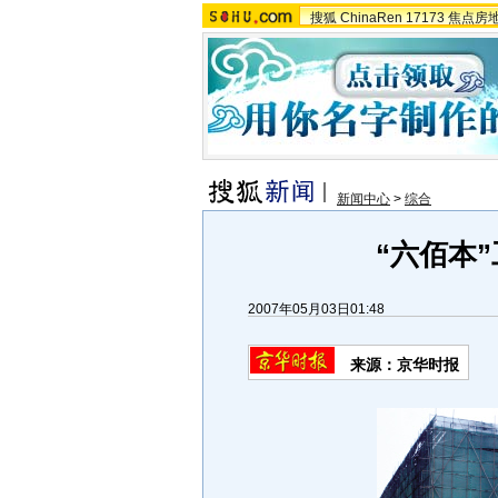
搜狐
ChinaRen
17173
焦点房
新闻中心
>
综合
“六佰本”
2007年05月03日01:48
来源：京华时报