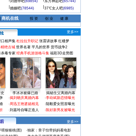
刘德华吧
(69854)
东方神起吧
(65744)
婚姻吧
(78544)
37℃女人吧
(6985)
商机在线
|
投 资
创 业
健 康
更多>>
对口相声集
杜拉拉升职记
张震讲故事
红楼梦
-精绝古城
世界名著
平凡的世界
货币战争2
毒杀毒专家
经典手机游游格斗集
福彩3D走势图
情史
李冰冰被爆已婚
揭秘生父离婚内幕
孕
·
揭刘晓庆离婚内幕
·
李幼斌新恋情曝光
婚
·
周迅王艳婆媳相见
·
陆毅爱女照首曝光
折
·
刘嘉玲自曝正造人
·
陈好新男友被曝光
 后
更多>>
喂猕猴桃(图)
·
独家：章子怡带妈妈看电影