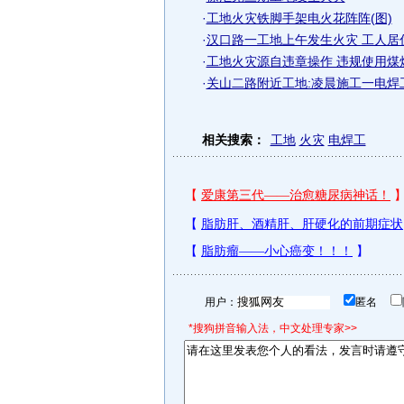
·
工地火灾铁脚手架电火花阵阵(图)
·
汉口路一工地上午发生火灾 工人居
·
工地火灾源自违章操作 违规使用煤
·
关山二路附近工地:凌晨施工一电焊
相关搜索：
工地
火灾
电焊工
用户：
匿名
*搜狗拼音输入法，中文处理专家>>