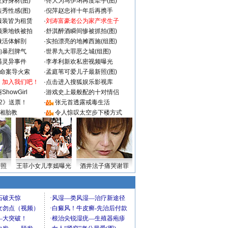
好身材(图)
·
佟大为马伊琍再度牵手(图)
秀性感(图)
·
倪萍赵忠祥十年后再携手
服装皆为租赁
·
刘涛富豪老公为家产求生子
颜乘地铁被拍
·
舒淇醉酒瞬间惨被抓拍(图)
做活体解剖
·
实拍漂亮的地摊西施(组图)
的暴烈脾气
·
世界九大罪恶之城(组图)
遇灵异事件
·
李孝利新欢私密视频曝光
成命案导火索
·
孟庭苇可爱儿子最新照(图)
：加入我们吧！
·
点击进入搜狐娱乐影视库
howGirl
·
游戏史上最般配的十对情侣
2》送票！
·
张元首透露戒毒生活
湘胎教
·
令人惊叹太空步下楼方式
密照
王菲小女儿李嫣曝光
酒井法子痛哭谢罪