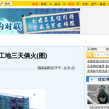
地产
搜狗
新闻
-
体育
-
S
-
娱乐
-
V
-
财经
-
IT
-
汽车
-
房产
-
家居
-
新
工地三天俩火(图)
央视质疑29岁市
石首网站被黑
篡
[
我来说两句
] [字号：
大
中
小
]
宋美龄牛奶洗澡
与松鼠的意外