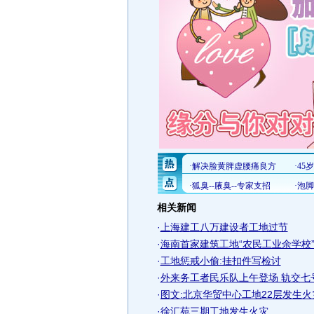
相关新闻
·
上海建工八万建设者工地过节
·
海南首家建筑工地“农民工业余学校”
·
工地惩戒小偷:挂扣件写检讨
·
外来务工者民乐队上午登场 轨交七
·
图文:北京华贸中心工地22层发生火
·
徐汇苑三期工地发生火灾