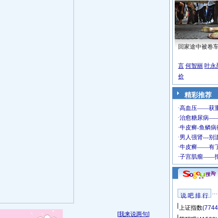
回家途中被卷
言
何智丽
叶永
价
精彩推荐
说 吧 排 行
上证指数
(7744
[
我来说两句
]