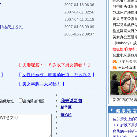
·
陈慧琳产后恢复
了
2007-04-16 06:36
·
殷桃街头休闲装
2007-04-11 02:56
·
范冰冰红地毯
·
姚晨与老公素
2007-04-11 01:18
·
日军竟拿战俘
数可能超过股民
2007-04-06 09:09
·
盘点网坛大腕
2006-01-22 09:37
·
美女办公室遭
·
《Nobody》
·
搜狐娱乐招聘
·
台北电玩展靓丽S
·
《变形金刚
·
王岳伦爆李
新版“西游”绝
我来说两句
隐藏地址
设为辩论话题
精华区
健 康 指 南
辩论区