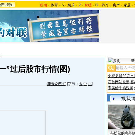
地产
搜狗
新闻
-
体育
-
S
-
娱乐
-
V
-
财经
-
IT
-
汽车
-
房产
-
家居
-
报
新
一”过后股市行情(图)
央视质疑29岁市
石首网站被黑
篡
[
我来说两句
] [字号：
大
中
小
]
宋美龄牛奶洗澡
与松鼠的意外