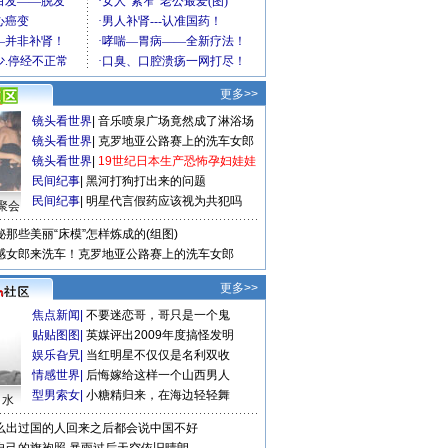
更多>>
镜头看世界
|
音乐喷泉广场竟然成了淋浴场
镜头看世界
|
克罗地亚公路赛上的洗车女郎
镜头看世界
|
19世纪日本生产恐怖孕妇娃娃
民间纪事
|
黑河打狗打出来的问题
民间纪事
|
明星代言假药应该视为共犯吗
聚会
秘那些美丽“床模”怎样炼成的(组图)
感女郎来洗车！克罗地亚公路赛上的洗车女郎
更多>>
焦点新闻
|
不要迷恋哥，哥只是一个鬼
贴贴图图
|
英媒评出2009年度搞怪发明
娱乐旮旯
|
当红明星不仅仅是名利双收
情感世界
|
后悔嫁给这样一个山西男人
型男索女
|
小糖精归来，在海边轻轻舞
口水
么出过国的人回来之后都会说中国不好