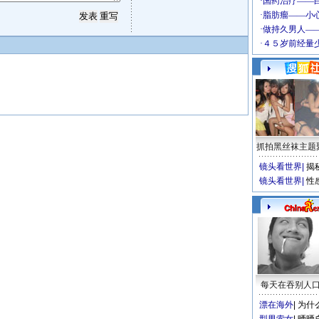
抓拍黑丝袜主题
镜头看世界
|
揭
镜头看世界
|
性
每天在吞别人
漂在海外
|
为什