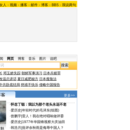
女人
-
视频
-
播客
-
邮件
-
博客
-
BBS
-
我说两句
闻
网页
博客
音乐
图片
说吧
长
邓玉娇失踪
朝鲜军事演习
日本兵赎罪
改温总讲话
夏日减肥秘方
日本瘦脸法
中共卧底结局
慈禧不快乐
侵略中国报告
更多>>
·
怀念丁聪：我以为那个老头永远不老
·
爱历史
|
年轻时代的毛泽东(组图)
·
曾鹏宇
|
雷人！我在绝对唱响做评委
·
爱历史
|
1977年华国锋视察大庆油田
·
韩浩月
|
批评余秋雨是侮辱中国人？
接触