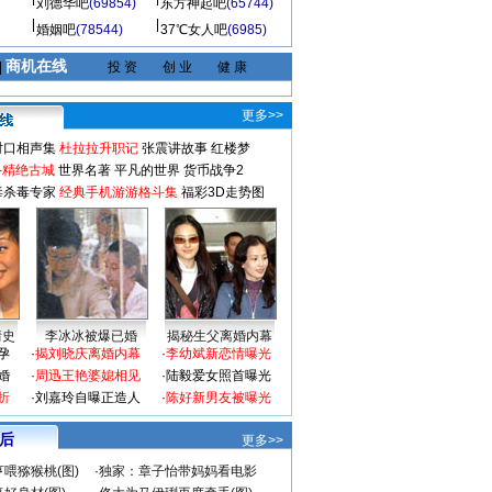
刘德华吧
(69854)
东方神起吧
(65744)
婚姻吧
(78544)
37℃女人吧
(6985)
商机在线
|
投 资
创 业
健 康
更多>>
对口相声集
杜拉拉升职记
张震讲故事
红楼梦
-精绝古城
世界名著
平凡的世界
货币战争2
毒杀毒专家
经典手机游游格斗集
福彩3D走势图
情史
李冰冰被爆已婚
揭秘生父离婚内幕
孕
·
揭刘晓庆离婚内幕
·
李幼斌新恋情曝光
婚
·
周迅王艳婆媳相见
·
陆毅爱女照首曝光
折
·
刘嘉玲自曝正造人
·
陈好新男友被曝光
 后
更多>>
喂猕猴桃(图)
·
独家：章子怡带妈妈看电影