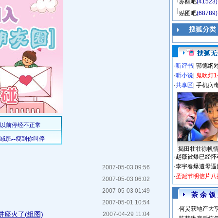
苏醒吧
(41523)
贴图吧
(68789)
搜狐分类
·
听评书
|
郭德纲
·
听小说
|
鬼吹灯1
·
共享区
|
手机病
揭田壮壮徐帆
·
赵薇被爆已经怀
·
李宇春爆遭母逼
2007-05-03 09:56
·
圣诞节明信片八
2007-05-03 06:02
2007-05-03 01:49
茶 余 饭
2007-05-01 10:54
·
何炅获地产大亨
座火了(组图)
2007-04-29 11:04