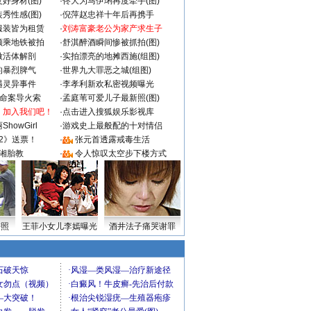
好身材(图)
·
佟大为马伊琍再度牵手(图)
秀性感(图)
·
倪萍赵忠祥十年后再携手
服装皆为租赁
·
刘涛富豪老公为家产求生子
颜乘地铁被拍
·
舒淇醉酒瞬间惨被抓拍(图)
做活体解剖
·
实拍漂亮的地摊西施(组图)
的暴烈脾气
·
世界九大罪恶之城(组图)
遇灵异事件
·
李孝利新欢私密视频曝光
成命案导火索
·
孟庭苇可爱儿子最新照(图)
：加入我们吧！
·
点击进入搜狐娱乐影视库
howGirl
·
游戏史上最般配的十对情侣
2》送票！
·
张元首透露戒毒生活
湘胎教
·
令人惊叹太空步下楼方式
密照
王菲小女儿李嫣曝光
酒井法子痛哭谢罪