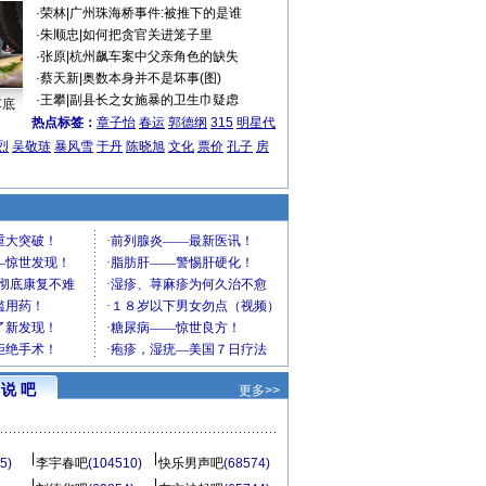
·
荣林
|
广州珠海桥事件:被推下的是谁
·
朱顺忠
|
如何把贪官关进笼子里
·
张原
|
杭州飙车案中父亲角色的缺失
·
蔡天新
|
奥数本身并不是坏事(图)
·
王攀
|
副县长之女施暴的卫生巾疑虑
车底
热点标签：
章子怡
春运
郭德纲
315
明星代
烈
吴敬琏
暴风雪
于丹
陈晓旭
文化
票价
孔子
房
说 吧
更多>>
5)
李宇春吧
(104510)
快乐男声吧
(68574)