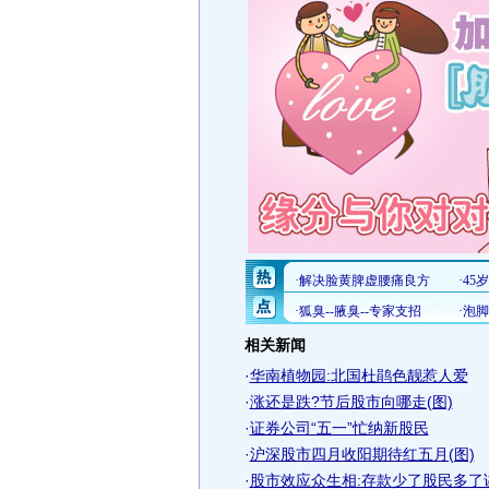
相关新闻
·
华南植物园:北国杜鹃色靓惹人爱
·
涨还是跌?节后股市向哪走(图)
·
证券公司“五一”忙纳新股民
·
沪深股市四月收阳期待红五月(图)
·
股市效应众生相:存款少了股民多了讲