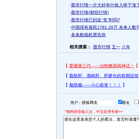
·
股市行情一片大好布什收入终于涨
·
股市行情(财经行情)
·
股市行情已到反“贪”时吗?
·
中国现有基民1781.28万 未来人
·
多条航线机票告急
相关搜索：
股市行情
五一
八年
用户：
匿名
*搜狗拼音输入法，中文处理专家>>