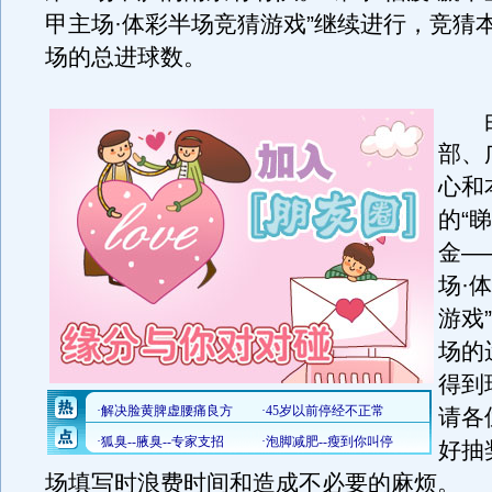
甲主场·体彩半场竞猜游戏”继续进行，竞猜
场的总进球数。
由
部、
心和
的“
金—
场·
游戏
场的
得到
请各
好抽
场填写时浪费时间和造成不必要的麻烦。