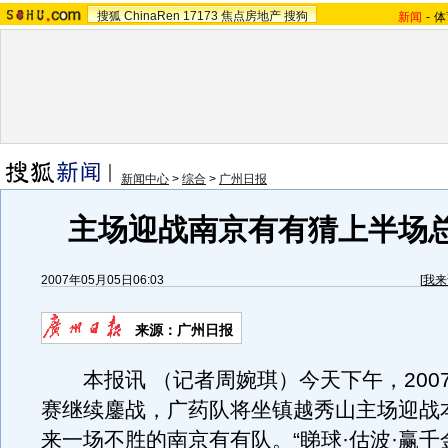
搜狐
ChinaRen
17173
焦点房地产
搜狗
新闻
-
体
新闻中心
>
综合
>
广州日报
主场迎战南京有有猜上半场
2007年05月05日06:03
[
我来
来源：广州日报
本报讯 （记者周婉琪）今天下午，200
赛继续鏖战，广药队将坐镇越秀山主场迎战
来一场不胜的南京有有队。“睇球·估波·赢