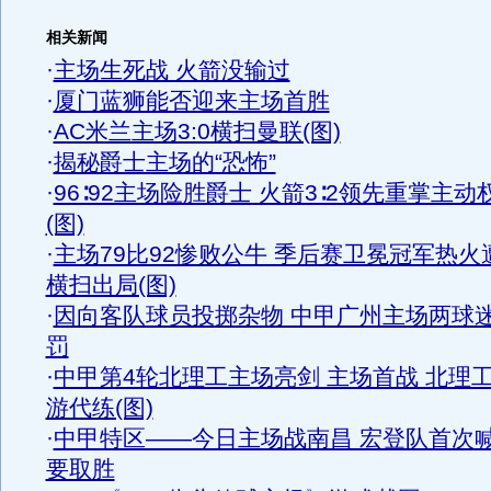
相关新闻
·
主场生死战 火箭没输过
·
厦门蓝狮能否迎来主场首胜
·
AC米兰主场3:0横扫曼联(图)
·
揭秘爵士主场的“恐怖”
·
96∶92主场险胜爵士 火箭3∶2领先重掌主动
(图)
·
主场79比92惨败公牛 季后赛卫冕冠军热火
横扫出局(图)
·
因向客队球员投掷杂物 中甲广州主场两球
罚
·
中甲第4轮北理工主场亮剑 主场首战 北理
游代练(图)
·
中甲特区——今日主场战南昌 宏登队首次
要取胜