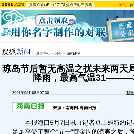
搜狐
ChinaRen
17173
焦点房地产
搜狗
新闻
-
体
新闻中心
>
综合
>
海南日报
琼岛节后暂无高温之扰未来两天
降雨，最高气温31———
2007年05月08日07:30
[
我来
来源：南海网-海南日报
本报海口5月7日讯（记者卓上雄特约记
足足享受了整个“五一”黄金周的凉爽之后，