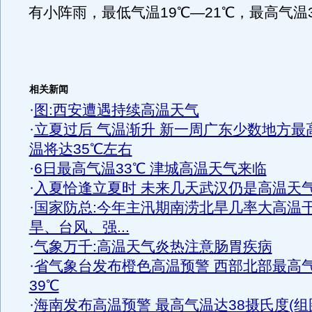
有小阵雨，最低气温19℃—21℃，最高气温3
相关新闻
·
图:西安遭遇持续高温天气
·
立夏过后 气温渐升 新一周广东少数地方最
温将达35℃左右
·
6日最高气温33℃ 津城高温天气来临
·
入夏恰逢立夏时 未来几天武汉仍是高温天
·
国家防总:今年主汛期南涝北旱几率大高温
旱、台风、强...
·
气象万千:高温天气炎热注意肠胃疾病
·
省气象台发布橙色高温预警 西部北部最高
39℃
·
海南发布高温预警 最高气温达38摄氏度(组