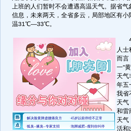
上班的人们暂时不会遭遇高温天气。据省气
信息，未来两天，全省多云，局部地区有小
温31℃—33℃。
气
人士
而言
一”
天气
年五
我省
天气
和雷
天气
活和